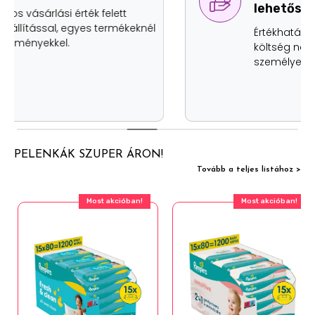
lehetőség
Értékhatártól függetlenül, szállítási
költség nélkül két helyen is átveheted
személyesen a rendelésed.
PELENKÁK SZUPER ÁRON!
Tovább a teljes listához >
Most akcióban!
Most akcióban!