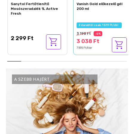
Sanytol Fertőtlenítő
Vanish Gold előkezelő gél
Mosószeradalék 1L Active
200 ml
Fresh
2 darabtól csak: 1 519 Ft/db!
3 198 Ft
-5%
2 299 Ft
3 038 Ft
7 595 Ft/liter
A SZEBB HAJÉRT