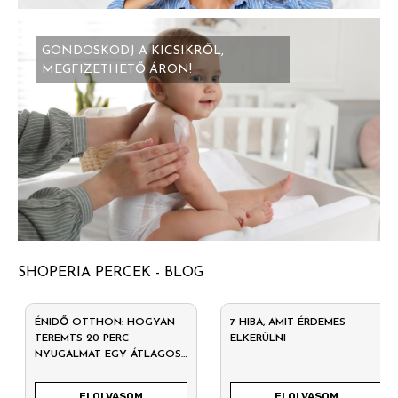
GONDOSKODJ A KICSIKRŐL,
MEGFIZETHETŐ ÁRON!
SHOPERIA PERCEK - BLOG
ÉNIDŐ OTTHON: HOGYAN
7 HIBA, AMIT ÉRDEMES
TEREMTS 20 PERC
ELKERÜLNI
NYUGALMAT EGY ÁTLAGOS
HÉTKÖZNAPON?
ELOLVASOM
ELOLVASOM