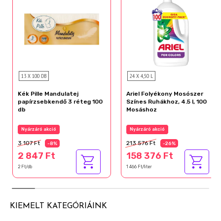
13 X 100 DB
24 X 4,50 L
Kék Pille Mandulatej
Ariel Folyékony Mosószer
papírzsebkendő 3 réteg 100
Színes Ruhákhoz, 4.5 l, 100
db
Mosáshoz
Nyárzáró akció
Nyárzáró akció
3 107 Ft
213 576 Ft
-8%
-26%
2 847 Ft
158 376 Ft
2 Ft/db
1 466 Ft/liter
KIEMELT KATEGÓRIÁINK