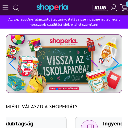
Az ExpressOne futárszolgálat tájékoztatása szerint átmenetileg kicsit
Népszerű kategóriák
hosszabb szállítási időkre lehet számítani.
Szépségápolás
Élelmiszer
Mosás
Mosogatás
Takarítás
Baba-mama
Háztartás
Népszerű márkák
Pampers
Lenor
Violeta
Coccolino
Silan
Népszerű keresések
leukoplast
ariel
lenor
finish
pampers
MIÉRT VÁLASZD A SHOPERIÁT?
Ingyenes személyes átvételi