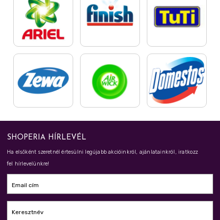
SHOPERIA HÍRLEVÉL
Ha elsőként szeretnél értesülni legújabb akcióinkról, ajánlatainkról, iratkozz
fel hírlevelünkre!
Email cím
Keresztnév