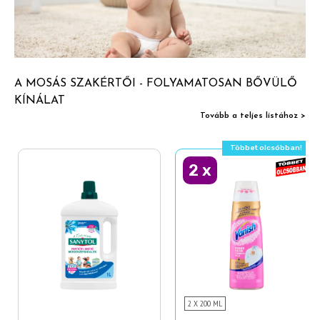
A MOSÁS SZAKÉRTŐI - FOLYAMATOSAN BŐVÜLŐ
KÍNÁLAT
Tovább a teljes listához >
Többet olcsóbban!
2
x
2 X 200 ML