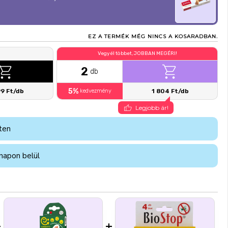
EZ A TERMÉK MÉG NINCS A KOSARADBAN.
Vegyél többet, JOBBAN MEGÉRI!
2
db
5%
99 Ft/db
kedvezmény
1 804 Ft/db
Legjobb ár!
ten
napon belül
+
+