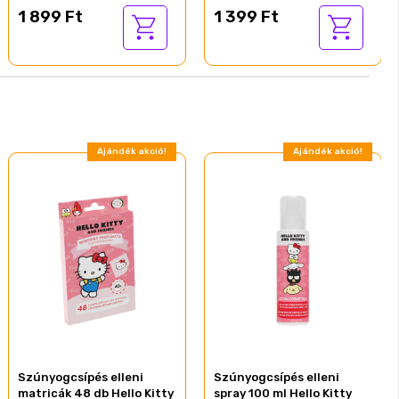
1 899 Ft
1 399 Ft
Ajándék akció!
Ajándék akció!
Szúnyogcsípés elleni
Szúnyogcsípés elleni
matricák 48 db Hello Kitty
spray 100 ml Hello Kitty