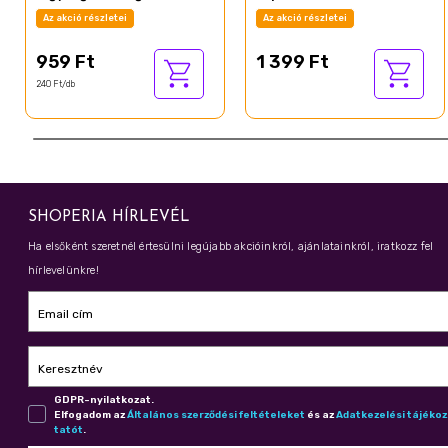
Az akció részletei
Az akció részletei
959 Ft
1 399 Ft
240 Ft/db
SHOPERIA HÍRLEVÉL
Ha elsőként szeretnél értesülni legújabb akcióinkról, ajánlatainkról, iratkozz fel
hírlevelünkre!
Email cím
Keresztnév
GDPR-nyilatkozat.
Elfogadom az
Ál­ta­lá­nos szer­ző­dé­si fel­té­te­le­ket
és az
Adat­ke­ze­lé­si tá­jé­ko
ta­tót
.