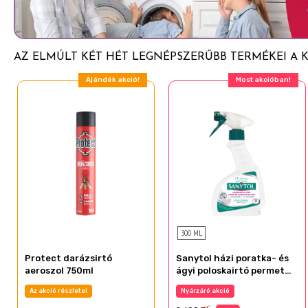
AZ ELMÚLT KÉT HÉT LEGNÉPSZERŰBB TERMÉKEI A 
Ajándék akció!
Most akcióban!
300 ML
Protect darázsirtó
Sanytol házi poratka- és
aeroszol 750ml
ágyi poloskairtó permet
300 ml
Az akció részletei
Nyárzáró akció