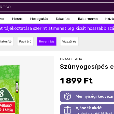
zer
Mosás
Mosogatás
Takarítás
Baba-mama
Házt
 tájékoztatása szerint átmenetileg kicsit hosszabb száll
llatosító
Papírárú
Rovarirtás
Vízszűrés
BRAND ITALIA
Szúnyogcsípés el
1 899 Ft
Mennyiségi kedvezm
Ajándék akció:
Ha teljesíted az akció feltételeit