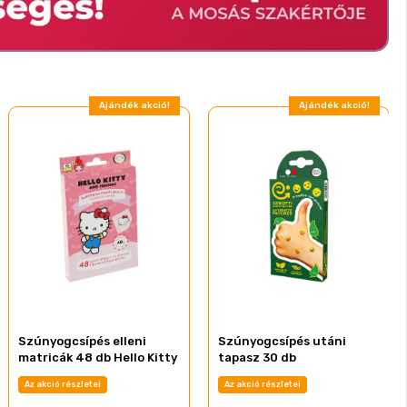
Ajándék akció!
Ajándék akció!
Szúnyogcsípés elleni
Szúnyogcsípés utáni
matricák 48 db Hello Kitty
tapasz 30 db
Az akció részletei
Az akció részletei