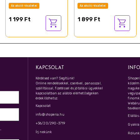
Felnőtteknek
Az akció részletei
Az akció részletei
1 199 Ft
1 899 Ft
KAPCSOLAT
INF
Kérdésed van? Segítünk!
Shoperi
Online rendelésekkel, cserével, panasszal,
közelmú
szállítással, fizetéssel és jótállási ügyekkel
nagyker
kapcsolatban az alábbi elérhetőségeken
vegyipar
érdeklődhetsz:
finomk
Webáru
Kapcsolat
tevéken
info@shoperia.hu
Elállás
+36/20/290-3719
Gyakran
z­
Írj nekünk
Rólunk 