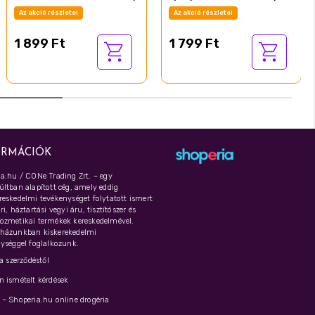
Az akció részletei
Az akció részletei
1 899 Ft
1 799 Ft
ORMÁCIÓK
a.hu / CONe Trading Zrt. – egy
ltban alapított cég, amely eddig
eskedelmi tevékenységet folytatott ismert
i, háztartási vegyi áru, tisztítószer és
ozmetikai termékek kereskedelmével.
házunkban kiskerekedelmi
ységgel foglalkozunk.
 a szerződéstől
 ismételt kérdések
– Shoperia.hu online drogéria