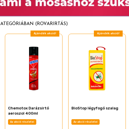
KATEGÓRIÁBAN (ROVARIRTÁS)
Ajándék akció!
Ajándék akció!
Chemotox Darázsirtó
BioStop légyfogó szalag
aeroszol 400ml
Az akció részletei
Az akció részletei