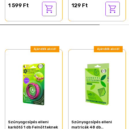
1 599 Ft
129 Ft
Ajándék akció!
Ajándék akció!
Szúnyogcsípés elleni
Szúnyogcsípés elleni
karkötő 1 db Felnőtteknek
matricák 48 db