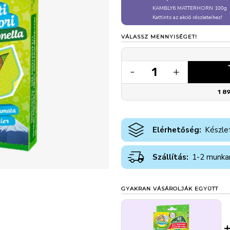
KAMBLY6 MATTERHORN 100g
Kattints az akció részleteihez!
VÁLASSZ MENNYISÉGET!
1
-
+
1 8
Elérhetőség:
Készle
Szállítás:
1-2 munka
GYAKRAN VÁSÁROLJÁK EGYÜTT