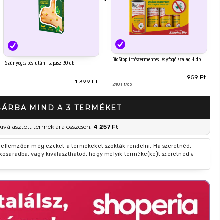
BioStop irtószermentes légyfogó szalag 4 db
Szúnyogcsípés utáni tapasz 30 db
959 Ft
1 399 Ft
240 Ft/db
SÁRBA MIND A 3 TERMÉKET
kiválasztott termék ára összesen:
4 257 Ft
 jellemzően még ezeket a termékeket szokták rendelni. Ha szeretnéd,
kosaradba, vagy kiválaszthatod, hogy melyik terméke(ke)t szeretnéd a