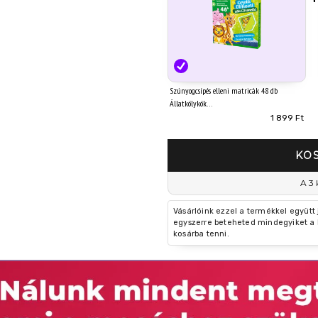
Szúnyogcsípés elleni matricák 48 db
Állatkölykök
1 899 Ft
KO
A 3 
Vásárlóink ezzel a termékkel együtt
egyszerre beteheted mindegyiket a 
kosárba tenni.