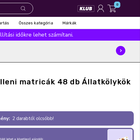
0
Összes kategória
Márkák
artás
ítási időkre lehet számítani.
leni matricák 48 db Állatkölykök
ény:
2 darabtól olcsóbb!
, tiéd lehet a következő ajándék: