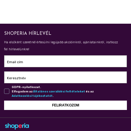
SHOPERIA HÍRLEVÉL
Ha elsőként szeretnél értesülni legújabb akcióinkról, ajánlatainkról, iratkozz
fel hírlevelünkre!
Email cím
Keresztnév
GDPR-nyilatkozat.
Elfogadom az
Ál­ta­lá­nos szer­ző­dé­si fel­té­te­le­ket
és az
Adat­ke­ze­lé­si tá­jé­koz­ta­tót
.
FELIRATKOZOM