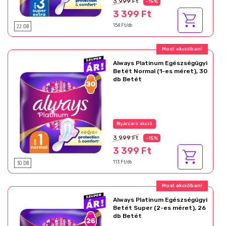
3 999 Ft
-15%
3 399 Ft
22 DB
154 Ft/db
Most akcióban!
Always Platinum Egészségügyi
Betét Normal (1-es méret), 30
db Betét
Nyárzáró akció
3 999 Ft
-15%
3 399 Ft
30 DB
113 Ft/db
Most akcióban!
Always Platinum Egészségügyi
Betét Super (2-es méret), 26
db Betét