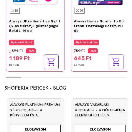
14 DB
20 DB
Always Ultra Sensitive Night
Always Dailies Normal To Go
(3-as Méret) Egészségügyi
Fresh Tisztasági Betét, 20
Betét, 14 db
db
Nyárzáró akció
Nyárzáró akció
1 399 Ft
759 Ft
-15%
-15%
1 189 Ft
645 Ft
85 Ft/db
32 Ft/db
SHOPERIA PERCEK - BLOG
ALWAYS PLATINUM: PRÉMIUM
ALWAYS VÁSÁRLÁSI
VÉDELEM, AHOL A
ÚTMUTATÓ – A NŐI HIGIÉNIA
KÉNYELEM ÉS A
ELENGEDHETETLEN
TECHNOLÓGIA
TERMÉKEI
TALÁLKOZIK
ELOLVASOM
ELOLVASOM