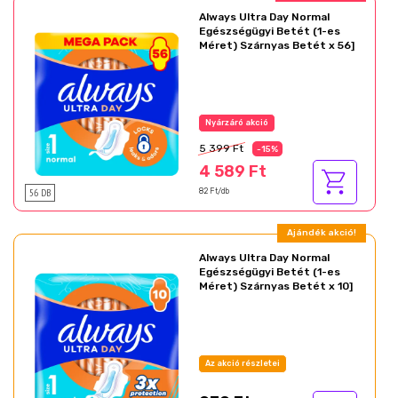
Always Ultra Day Normal
Egészségügyi Betét (1-es
Méret) Szárnyas Betét x 56]
Nyárzáró akció
5 399 Ft
-15%
4 589 Ft
56 DB
82 Ft/db
Ajándék akció!
Always Ultra Day Normal
Egészségügyi Betét (1-es
Méret) Szárnyas Betét x 10]
Az akció részletei