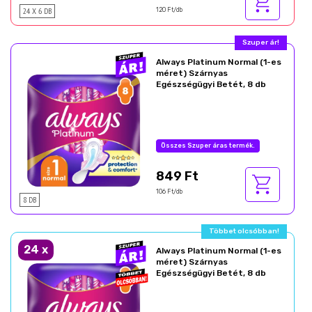
24 X 6 DB
120 Ft/db
Szuper ár!
Always Platinum Normal (1-es
méret) Szárnyas
Egészségügyi Betét, 8 db
Összes Szuper áras termék.
849 Ft
106 Ft/db
8 DB
Többet olcsóbban!
24
x
Always Platinum Normal (1-es
méret) Szárnyas
Egészségügyi Betét, 8 db