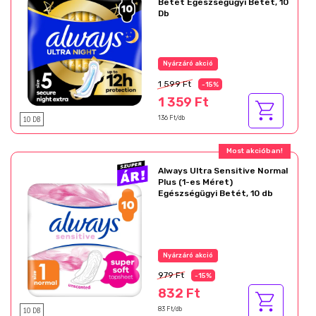
Betét Egészségügyi Betét, 10
Db
Nyárzáró akció
1 599 Ft
-15%
1 359 Ft
10 DB
136 Ft/db
Most akcióban!
Always Ultra Sensitive Normal
Plus (1-es Méret)
Egészségügyi Betét, 10 db
Nyárzáró akció
979 Ft
-15%
832 Ft
10 DB
83 Ft/db