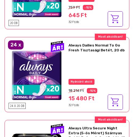
759 Ft
-15%
645 Ft
20 DB
32 Ft/db
Most akcióban!
24
x
Always Dailies Normal To Go
Fresh Tisztasági Betét, 20 db
Nyárzáró akció
18 216 Ft
-15%
15 480 Ft
24 X 20 DB
32 Ft/db
Most akcióban!
Always Ultra Secure Night
Extra (5-ös Méret) Szárnyas