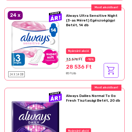
Most akcióban!
24
x
Always Ultra Sensitive Night
(3-as Méret) Egészségügyi
Betét, 14 db
Nyárzáró akció
33 576 Ft
-15%
28 536 Ft
24 X 14 DB
85 Ft/db
Most akcióban!
Always Dailies Normal To Go
Fresh Tisztasági Betét, 20 db
Nyárzáró akció