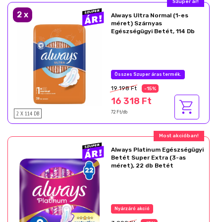
Szuper ár!
2
x
Always Ultra Normal (1-es
méret) Szárnyas
Egészségügyi Betét, 114 Db
Összes Szuper áras termék.
19 198 Ft
-15%
16 318 Ft
2 X 114 DB
72 Ft/db
Most akcióban!
Always Platinum Egészségügyi
Betét Super Extra (3-as
méret), 22 db Betét
Nyárzáró akció