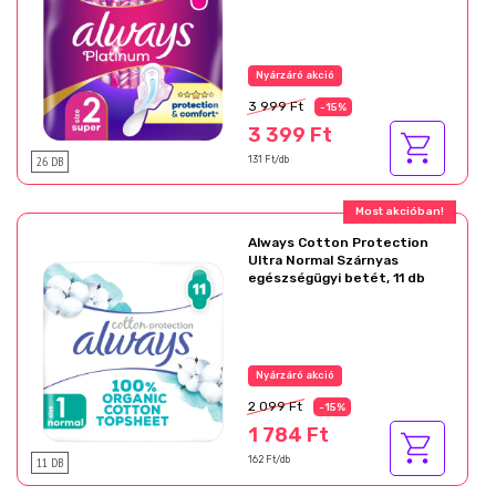
Nyárzáró akció
3 999 Ft
-15%
3 399 Ft
26 DB
131 Ft/db
Most akcióban!
Always Cotton Protection
Ultra Normal Szárnyas
egészségügyi betét, 11 db
Nyárzáró akció
2 099 Ft
-15%
1 784 Ft
11 DB
162 Ft/db