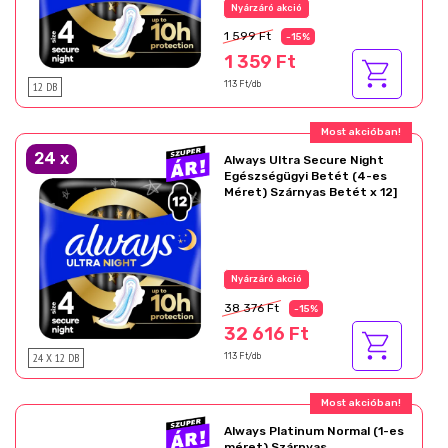
Nyárzáró akció
1 599 Ft
-15%
1 359 Ft
12 DB
113 Ft/db
Most akcióban!
24
x
Always Ultra Secure Night
Egészségügyi Betét (4-es
Méret) Szárnyas Betét x 12]
Nyárzáró akció
38 376 Ft
-15%
32 616 Ft
24 X 12 DB
113 Ft/db
Most akcióban!
Always Platinum Normal (1-es
méret) Szárnyas