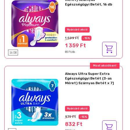
Egészségügyi Betét, 16 db
Nyárzáró akció
1 599 Ft
-15%
1 359 Ft
16 DB
85 Ft/db
Most akcióban!
Always Ultra Super Extra
Egészségügyi Betét (3-as
Méret) Szárnyas Betét x 7]
Nyárzáró akció
979 Ft
-15%
832 Ft