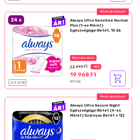
Most akcióban!
24
x
Always Ultra Sensitive Normal
Plus (1-es Méret)
Egészségügyi Betét, 10 db
Nyárzáró akció
23 496 Ft
-15%
19 968 Ft
24 X 10 DB
83 Ft/db
Most akcióban!
Always Ultra Secure Night
Egészségügyi Betét (4-es
Méret) Szárnyas Betét x 12]