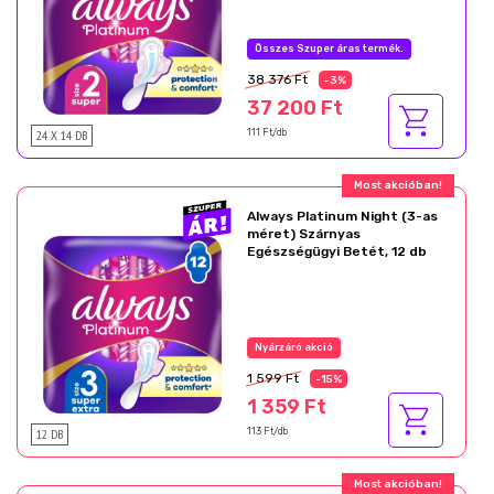
Összes Szuper áras termék.
38 376 Ft
-3%
37 200 Ft
24 X 14 DB
111 Ft/db
Most akcióban!
Always Platinum Night (3-as
méret) Szárnyas
Egészségügyi Betét, 12 db
Nyárzáró akció
1 599 Ft
-15%
1 359 Ft
12 DB
113 Ft/db
Most akcióban!