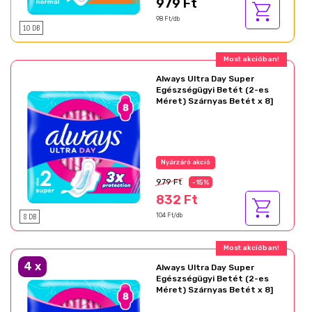
979 Ft
98 Ft/db
10 DB
Most akcióban!
Always Ultra Day Super
Egészségügyi Betét (2-es
Méret) Szárnyas Betét x 8]
Nyárzáró akció
979 Ft
-15%
832 Ft
8 DB
104 Ft/db
Most akcióban!
4
x
Always Ultra Day Super
Egészségügyi Betét (2-es
Méret) Szárnyas Betét x 8]