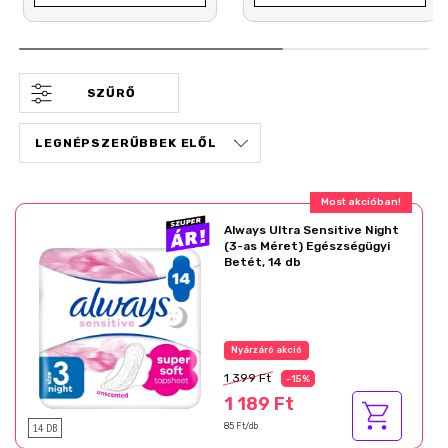
SZŰRŐ
Most akcióban!
Always Ultra Sensitive Night
(3-as Méret) Egészségügyi
Betét, 14 db
Nyárzáró akció
1 399 Ft
-15%
1 189 Ft
14 DB
85 Ft/db