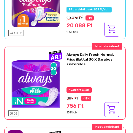
24 darabtól csak: 837 Ft/db!
20 376 Ft
-1%
20 088 Ft
24 X 8 DB
105 Ft/db
Most akcióban!
Always Daily Fresh Normal,
Friss illattal 30 X Darabos
Kiszerelés
Nyárzáró akció
889 Ft
-15%
756 Ft
30 DB
25 Ft/db
Most akcióban!