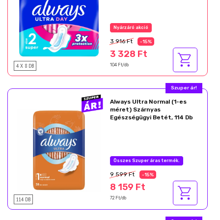
Nyárzáró akció
3 916 Ft
-15%
3 328 Ft
4 X 8 DB
104 Ft/db
Szuper ár!
Always Ultra Normal (1-es
méret) Szárnyas
Egészségügyi Betét, 114 Db
Összes Szuper áras termék.
9 599 Ft
-15%
8 159 Ft
114 DB
72 Ft/db