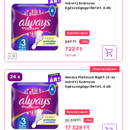
méret) Szárnyas
Egészségügyi Betét, 6 db
Nyárzáró akció
849 Ft
-15%
722 Ft
6 DB
120 Ft/db
Most akcióban!
24
x
Always Platinum Night (3-as
méret) Szárnyas
Egészségügyi Betét, 6 db
Nyárzáró akció
20 376 Ft
-15%
17 328 Ft