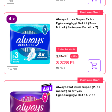
7 DB
119 Ft/db
Most akcióban!
4
x
Always Ultra Super Extra
Egészségügyi Betét (3-as
Méret) Szárnyas Betét x 7]
Nyárzáró akció
3 916 Ft
-15%
3 328 Ft
4 X 7 DB
119 Ft/db
Most akcióban!
Always Platinum Super (2-es
méret) Szárnyas
Egészségügyi Betét, 7 db