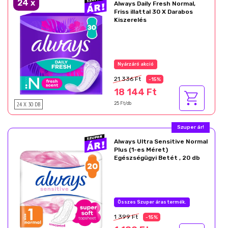
24
x
Always Daily Fresh Normal,
Friss illattal 30 X Darabos
Kiszerelés
Nyárzáró akció
21 336 Ft
-15%
18 144 Ft
24 X 30 DB
25 Ft/db
Szuper ár!
Always Ultra Sensitive Normal
Plus (1-es Méret)
Egészségügyi Betét , 20 db
Összes Szuper áras termék.
1 399 Ft
-15%