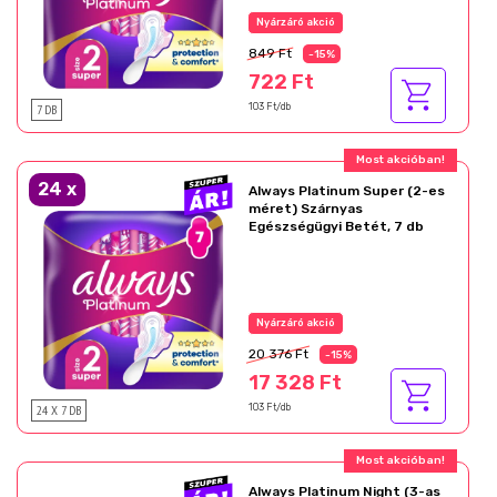
Nyárzáró akció
849 Ft
-15%
722 Ft
7 DB
103 Ft/db
Most akcióban!
24
x
Always Platinum Super (2-es
méret) Szárnyas
Egészségügyi Betét, 7 db
Nyárzáró akció
20 376 Ft
-15%
17 328 Ft
24 X 7 DB
103 Ft/db
Most akcióban!
Always Platinum Night (3-as