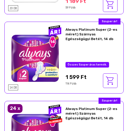
1 189 Ft
20 DB
59 Ft/db
Szuper ár!
Always Platinum Super (2-es
méret) Szárnyas
Egészségügyi Betét, 14 db
Összes Szuper áras termék.
1 599 Ft
114 Ft/db
14 DB
Szuper ár!
24
x
Always Platinum Super (2-es
méret) Szárnyas
Egészségügyi Betét, 14 db