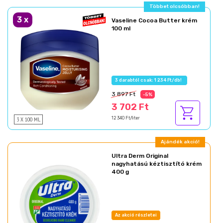
Többet olcsóbban!
3
x
Vaseline Cocoa Butter krém
100 ml
3 darabtól csak: 1 234 Ft/db!
3 897 Ft
-5%
3 702 Ft
3 X 100 ML
12 340 Ft/liter
Ajándék akció!
Ultra Derm Original
nagyhatású kéztisztító krém
400 g
Az akció részletei