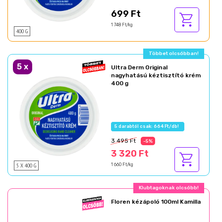
699 Ft
1 748 Ft/kg
400 G
Többet olcsóbban!
5
x
Ultra Derm Original
nagyhatású kéztisztító krém
400 g
5 darabtól csak: 664 Ft/db!
3 495 Ft
-5%
3 320 Ft
5 X 400 G
1 660 Ft/kg
Klubtagoknak olcsóbb!
Floren kézápoló 100ml Kamilla