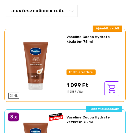
Ajándék akció!
Vaseline Cocoa Hydrate
kézkrém 75 ml
Az akció részletei
1 099 Ft
14 653 Ft/liter
75 ML
Többet olcsóbban!
3
x
Vaseline Cocoa Hydrate
kézkrém 75 ml