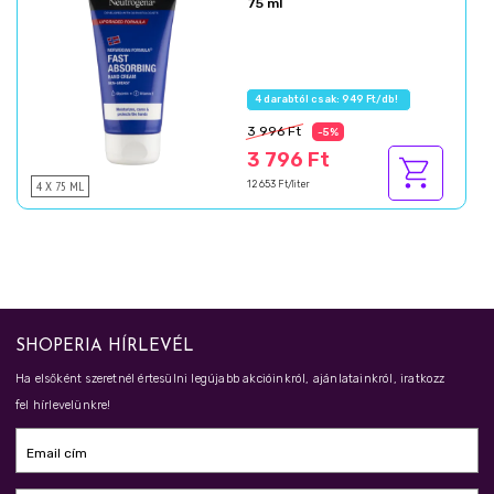
75 ml
4 darabtól csak: 949 Ft/db!
3 996 Ft
-5%
3 796 Ft
4 X 75 ML
12 653 Ft/liter
SHOPERIA HÍRLEVÉL
Ha elsőként szeretnél értesülni legújabb akcióinkról, ajánlatainkról, iratkozz
fel hírlevelünkre!
Email cím