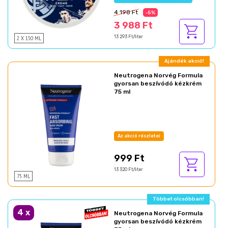
4 198 Ft
-5%
3 988 Ft
2 X 150 ML
13 293 Ft/liter
Ajándék akció!
Neutrogena Norvég Formula
gyorsan beszívódó kézkrém
75 ml
Az akció részletei
999 Ft
13 320 Ft/liter
75 ML
Többet olcsóbban!
4
x
Neutrogena Norvég Formula
gyorsan beszívódó kézkrém