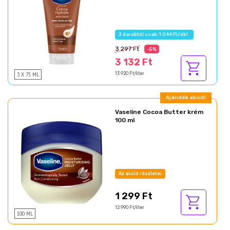
3 darabtól csak: 1 044 Ft/db!
3 297 Ft
-5%
3 132 Ft
3 X 75 ML
13 920 Ft/liter
Ajándék akció!
Vaseline Cocoa Butter krém
100 ml
Az akció részletei
1 299 Ft
12 990 Ft/liter
100 ML