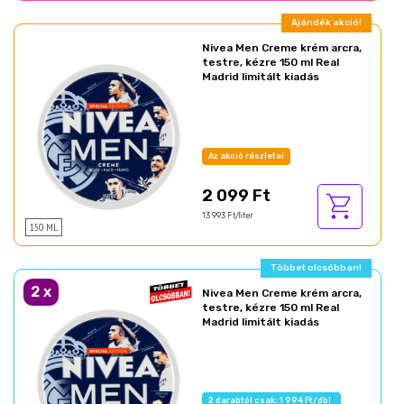
Ajándék akció!
Nivea Men Creme krém arcra,
testre, kézre 150 ml Real
Madrid limitált kiadás
Az akció részletei
2 099 Ft
13 993 Ft/liter
150 ML
Többet olcsóbban!
2
x
Nivea Men Creme krém arcra,
testre, kézre 150 ml Real
Madrid limitált kiadás
2 darabtól csak: 1 994 Ft/db!