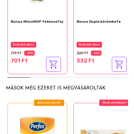
Bonus MicroMOP felmosófej
Bonus Dupla körömkefe
Nyárzáró akció
Nyárzáró akció
779 Ft
369 Ft
-10%
-10%
701 Ft
332 Ft
MÁSOK MÉG EZEKET IS MEGVÁSÁROLTÁK
Ajándék akció!
Most akcióban!