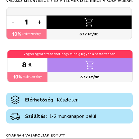
VÁLASSZ MENNYISÉGET!
EZ A TERMÉK MÉG NINCS A KOSARADBAN.
1
-
+
10%
kedvezmény
377 Ft/db
Vegyél egyszerre többet, hogy mindig legyen a háztartásban!
8
db
10%
kedvezmény
377 Ft/db
Elérhetőség:
Készleten
Szállítás:
1-2 munkanapon belül
GYAKRAN VÁSÁROLJÁK EGYÜTT