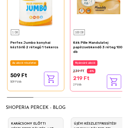
1 DB
100 DB
Perfex Jumbo konyhai
Kék Pille Mandulatej
kéztörlő 2 rétegű 1 tekercs
papírzsebkendő 3 réteg 100
db
Az akció részletei
Nyárzáró akció
239 Ft
-8%
509 Ft
219 Ft
509 Ft/db
2 Ft/db
SHOPERIA PERCEK - BLOG
KARÁCSONY ELŐTTI
ÚJÉVI KÉSZLETFRISSÍTÉS!