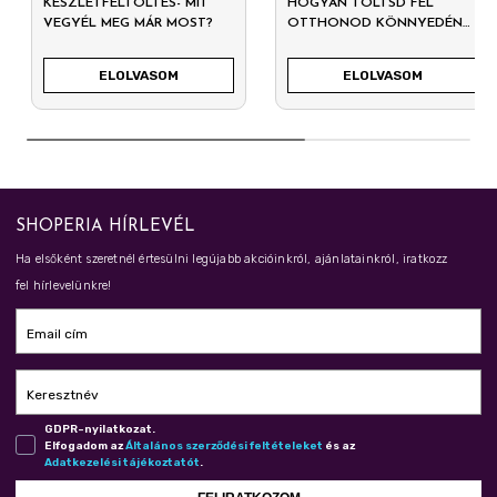
KÉSZLETFELTÖLTÉS- MIT
HOGYAN TÖLTSD FEL
VEGYÉL MEG MÁR MOST?
OTTHONOD KÖNNYEDÉN
2026-RA?
ELOLVASOM
ELOLVASOM
SHOPERIA HÍRLEVÉL
Ha elsőként szeretnél értesülni legújabb akcióinkról, ajánlatainkról, iratkozz
fel hírlevelünkre!
Email cím
Keresztnév
GDPR-nyilatkozat.
Elfogadom az
Ál­ta­lá­nos szer­ző­dé­si fel­té­te­le­ket
és az
Adat­ke­ze­lé­si tá­jé­koz­ta­tót
.