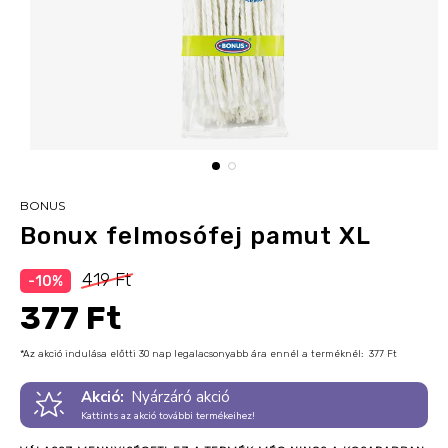
BONUS
Bonux felmosófej pamut XL
419 Ft
-10%
377 Ft
*Az akció indulása előtti 30 nap legalacsonyabb ára ennél a terméknél:
377 Ft
Akció:
Nyárzáró akció
Kattints az akció további termékeihez!