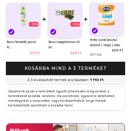
+
+
-10%
-10%
Perfex Jumbo konyhai
Bonux felmosófej pamut
Bonus mosogatószivacs 10
kéztörlő 2 rétegű 1 tekercs
XL
db
509 Ft
377 Ft
224 Ft
509 Ft/db
KOSÁRBA MIND A 3 TERMÉKET
A 3 kiválasztott termék ára összesen:
1 110 Ft
Vásárlóink ezzel a termékkel együtt jellemzően még ezeket a
termékeket szokták rendelni. Ha szeretnéd, egyszerre beteheted
mindegyiket a kosaradba, vagy kiválaszthatod, hogy melyik
terméke(ke)t szeretnéd a kosárba tenni.