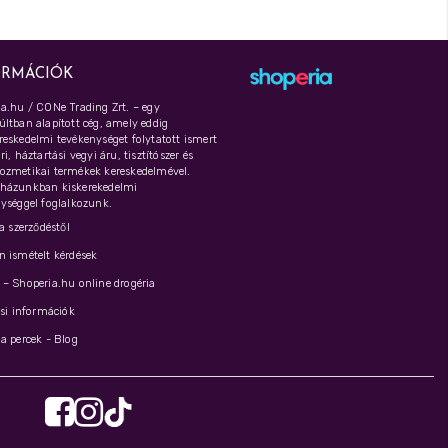
ORMÁCIÓK
a.hu / CONe Trading Zrt. – egy
ltban alapított cég, amely eddig
eskedelmi tevékenységet folytatott ismert
i, háztartási vegyi áru, tisztítószer és
ozmetikai termékek kereskedelmével.
házunkban kiskerekedelmi
ységgel foglalkozunk.
 a szerződéstől
 ismételt kérdések
– Shoperia.hu online drogéria
ási információk
a percek - Blog