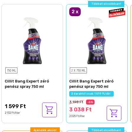
Többet olcsóbban!
2
x
750 ML
2 X 750 ML
Cillit Bang Expert zéró
Cillit Bang Expert zéró
penész spray 750 ml
penész spray 750 ml
2 darabtól csak: 1 519 Ft/db!
3 198 Ft
-5%
1 599 Ft
3 038 Ft
2 132 Ft/liter
2 025 Ft/liter
Ajándék akció!
Többet olcsóbban!