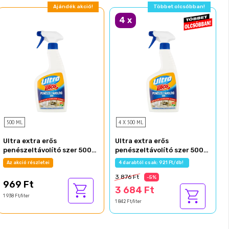
Ajándék akció!
Többet olcsóbban!
4
x
500 ML
4 X 500 ML
Ultra extra erős
Ultra extra erős
penészeltávolító szer 500
penészeltávolító szer 500
ml
ml
Az akció részletei
4 darabtól csak: 921 Ft/db!
3 876 Ft
-5%
969 Ft
3 684 Ft
1 938 Ft/liter
1 842 Ft/liter