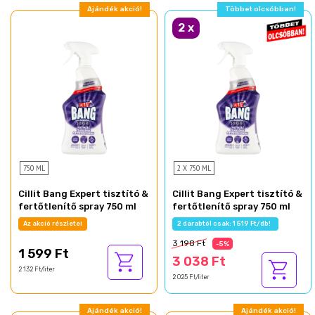
Ajándék akció!
Többet olcsóbban!
2
x
750 ML
2 X 750 ML
Cillit Bang Expert tisztító &
Cillit Bang Expert tisztító &
fertőtlenítő spray 750 ml
fertőtlenítő spray 750 ml
Az akció részletei
2 darabtól csak: 1 519 Ft/db!
3 198 Ft
-5%
1 599 Ft
3 038 Ft
2 132 Ft/liter
2 025 Ft/liter
Ajándék akció!
Ajándék akció!