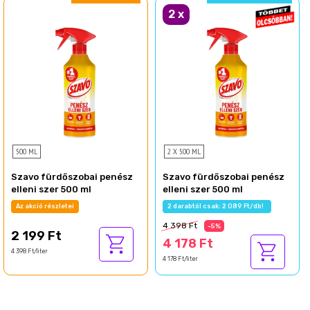
2
x
500 ML
2 X 500 ML
Szavo fürdőszobai penész
Szavo fürdőszobai penész
elleni szer 500 ml
elleni szer 500 ml
Az akció részletei
2 darabtól csak: 2 089 Ft/db!
4 398 Ft
-5%
2 199 Ft
4 178 Ft
4 398 Ft/liter
4 178 Ft/liter