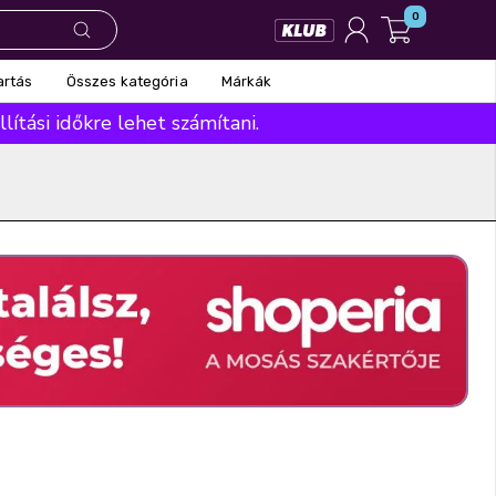
0
Összes kategória
Márkák
artás
ítási időkre lehet számítani.