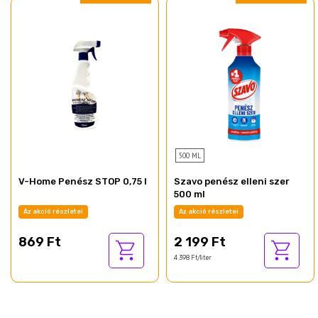
500 ML
V-Home Penész STOP 0,75 l
Szavo penész elleni szer
500 ml
Az akció részletei
Az akció részletei
869 Ft
2 199 Ft
4 398 Ft/liter