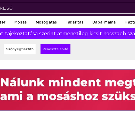
zer
Mosás
Mosogatás
Takarítás
Baba-mama
Házt
 tájékoztatása szerint átmenetileg kicsit hosszabb száll
Szőnyegtisztító
Penésztelenítő