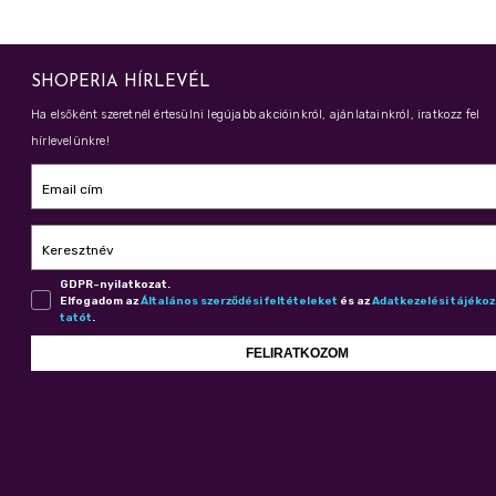
SHOPERIA HÍRLEVÉL
Ha elsőként szeretnél értesülni legújabb akcióinkról, ajánlatainkról, iratkozz fel
hírlevelünkre!
Email cím
Keresztnév
GDPR-nyilatkozat.
Elfogadom az
Ál­ta­lá­nos szer­ző­dé­si fel­té­te­le­ket
és az
Adat­ke­ze­lé­si tá­jé­ko
ta­tót
.
FELIRATKOZOM