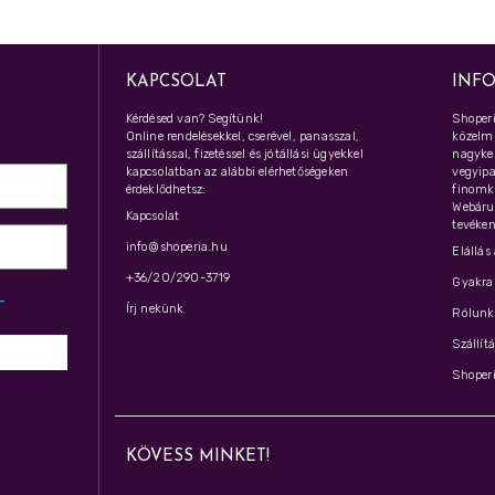
KAPCSOLAT
INF
Kérdésed van? Segítünk!
Shoperi
Online rendelésekkel, cserével, panasszal,
közelmú
szállítással, fizetéssel és jótállási ügyekkel
nagyker
kapcsolatban az alábbi elérhetőségeken
vegyipar
érdeklődhetsz:
finomk
Webáru
Kapcsolat
tevéken
info@shoperia.hu
Elállás
+36/20/290-3719
Gyakran
z­
Írj nekünk
Rólunk 
Szállít
Shoperi
KÖVESS MINKET!