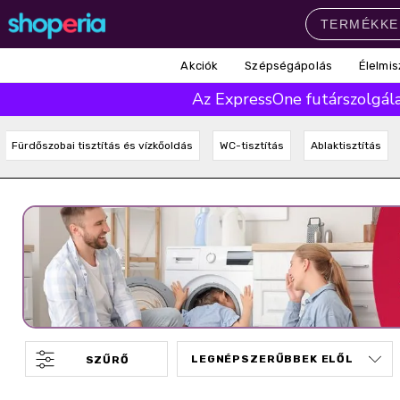
Akciók
Szépségápolás
Élelmis
Népszerű kategóriák
Az ExpressOne futárszolgálat
Szépségápolás
Élelmiszer
Mosás
Mosogatás
Takarítás
Fürdőszobai tisztítás és vízkőoldás
WC-tisztítás
Ablaktisztítás
Baba-mama
Háztartás
Népszerű márkák
Pampers
Lenor
Finish
Violeta
Coccolino
Népszerű keresések
leukoplast
ariel
lenor
finish
pampers
SZŰRŐ