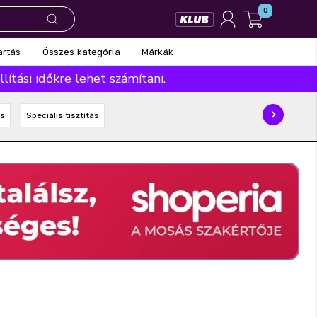
0
Összes kategória
Márkák
artás
ítási időkre lehet számítani.
és
Speciális tisztítás