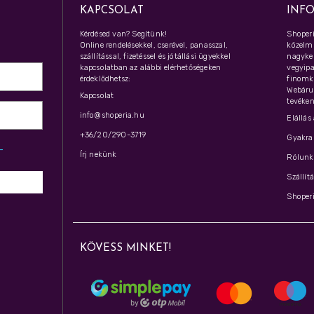
KAPCSOLAT
INF
Kérdésed van? Segítünk!
Shoperi
Online rendelésekkel, cserével, panasszal,
közelmú
szállítással, fizetéssel és jótállási ügyekkel
nagyker
kapcsolatban az alábbi elérhetőségeken
vegyipar
érdeklődhetsz:
finomk
Webáru
Kapcsolat
tevéken
info@shoperia.hu
Elállás
+36/20/290-3719
Gyakran
z­
Írj nekünk
Rólunk 
Szállít
Shoperi
KÖVESS MINKET!