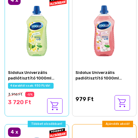
4
x
Sidolux Univerzális
Sidolux Univerzális
padlótisztító 1000ml
padlótisztító 1000ml
Citromfű
Gyapotvirág&Bazsarózsa
4 darabtól csak: 930 Ft/db!
3 916 Ft
-5%
979 Ft
3 720 Ft
Többet olcsóbban!
Ajándék akció!
4
x