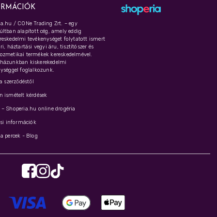
ORMÁCIÓK
a.hu / CONe Trading Zrt. – egy
ltban alapított cég, amely eddig
eskedelmi tevékenységet folytatott ismert
i, háztartási vegyi áru, tisztítószer és
ozmetikai termékek kereskedelmével.
házunkban kiskerekedelmi
ységgel foglalkozunk.
 a szerződéstől
 ismételt kérdések
– Shoperia.hu online drogéria
ási információk
a percek - Blog