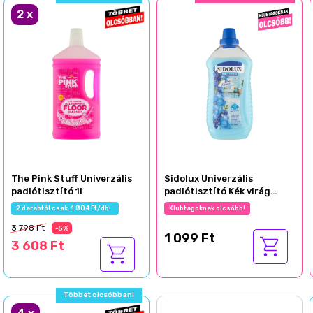
2
x
The Pink Stuff Univerzális
Sidolux Univerzális
padlótisztító 1l
padlótisztító Kék virág
1000ml
2 darabtól csak: 1 804 Ft/db!
Klubtagoknak olcsóbb!
3 798 Ft
-5%
1 099 Ft
3 608 Ft
Többet olcsóbban!