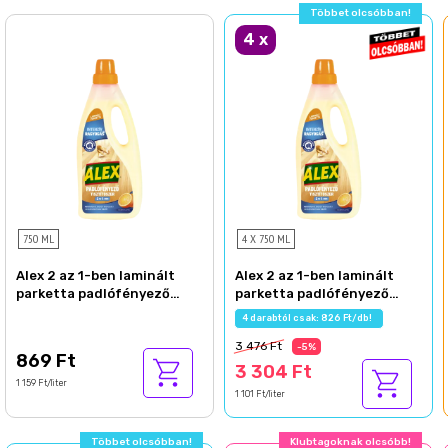
Többet olcsóbban!
4
x
750 ML
4 X 750 ML
Alex 2 az 1-ben laminált
Alex 2 az 1-ben laminált
parketta padlófényező
parketta padlófényező
tisztítószer 750 ml
tisztítószer 750 ml
4 darabtól csak: 826 Ft/db!
3 476 Ft
-5%
869 Ft
3 304 Ft
1 159 Ft/liter
1 101 Ft/liter
Többet olcsóbban!
Klubtagoknak olcsóbb!