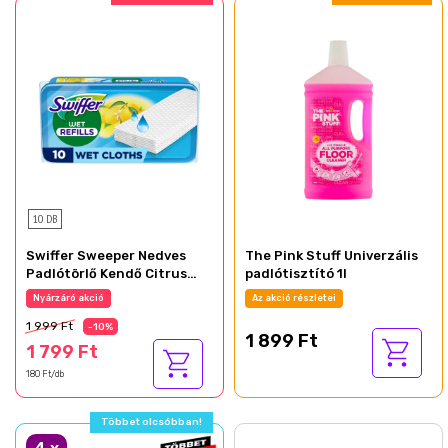
10 DB
Swiffer Sweeper Nedves
The Pink Stuff Univerzális
Padlótörlő Kendő Citrus
padlótisztító 1l
Fresh Illattal, 10 db
Nyárzáró akció
Az akció részletei
1 999 Ft
-10%
1 899 Ft
1 799 Ft
180 Ft/db
Többet olcsóbban!