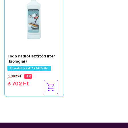
Todo Padlótisztító 1 liter
(biológiai)
3 darabtól csak: 1 234 Ft/db!
3 897 Ft
-5%
3 702 Ft