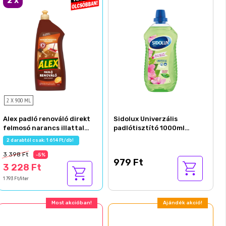
2
x
2 X 900 ML
Alex padló renováló direkt
Sidolux Univerzális
felmosó narancs illattal
padlótisztító 1000ml
900 ml
Zöldtea&Cseresznyevirág
2 darabtól csak: 1 614 Ft/db!
3 398 Ft
-5%
979 Ft
3 228 Ft
1 793 Ft/liter
Most akcióban!
Ajándék akció!