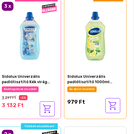
3
x
Sidolux Univerzális
Sidolux Univerzális
padlótisztító Kék virág
padlótisztító 1000ml
1000ml
Citromfű
Klubtagoknak olcsóbb!
Az akció részletei
3 297 Ft
-5%
979 Ft
3 132 Ft
Többet olcsóbban!