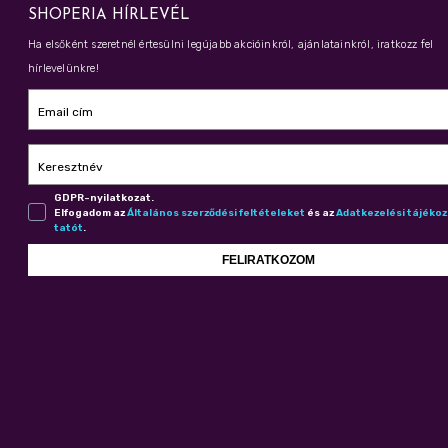
SHOPERIA HÍRLEVÉL
Ha elsőként szeretnél értesülni legújabb akcióinkról, ajánlatainkról, iratkozz fel
hírlevelünkre!
Email cím
Keresztnév
GDPR-nyilatkozat.
Elfogadom az
Ál­ta­lá­nos szer­ző­dé­si fel­té­te­le­ket
és az
Adat­ke­ze­lé­si tá­jé­ko
ta­tót
.
FELIRATKOZOM