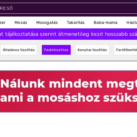
zer
Mosás
Mosogatás
Takarítás
Baba-mama
Házt
 tájékoztatása szerint átmenetileg kicsit hosszabb száll
Általános tisztítás
Padlótisztítás
Konyhai tisztítás
Fertőtlenít