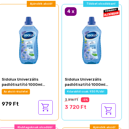
Ajándék akció!
Többet olcsóbban!
4
x
Sidolux Univerzális
Sidolux Univerzális
padlótisztító 1000ml
padlótisztító 1000ml
Lenvirág
Lenvirág
Az akció részletei
4 darabtól csak: 930 Ft/db!
3 916 Ft
-5%
979 Ft
3 720 Ft
Klubtagoknak olcsóbb!
Ajándék akció!