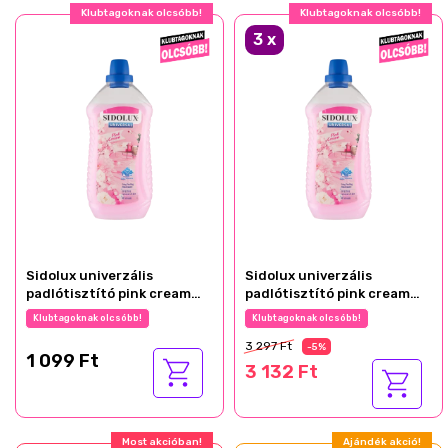
Klubtagoknak olcsóbb!
Klubtagoknak olcsóbb!
3
x
Sidolux univerzális
Sidolux univerzális
padlótisztító pink cream
padlótisztító pink cream
1000ml
1000ml
Klubtagoknak olcsóbb!
Klubtagoknak olcsóbb!
3 297 Ft
-5%
1 099 Ft
3 132 Ft
Most akcióban!
Ajándék akció!