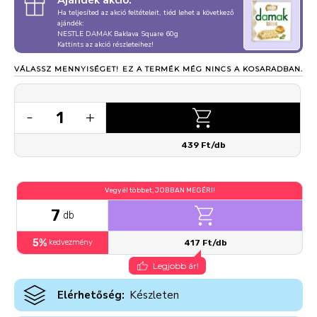
Ajándék akció:
Ha teljesíted az akció feltételeit, tiéd lehet a következő
ajándék:
NESTLE DAMAK Baklava Square 60g
Kattints az akció részleteihez!
VÁLASSZ MENNYISÉGET!
EZ A TERMÉK MÉG NINCS A KOSARADBAN.
1
-
+
439 Ft/db
Vegyél többet, JOBBAN MEGÉRI!
7
db
5%
kedvezmény
417 Ft/db
Legjobb ár!
Elérhetőség:
Készleten