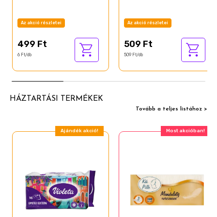
Az akció részletei
Az akció részletei
499 Ft
509 Ft
6 Ft/db
509 Ft/db
HÁZTARTÁSI TERMÉKEK
Tovább a teljes listához >
Ajándék akció!
Most akcióban!