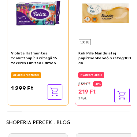
100 DB
Violeta illatmentes
Kék Pille Mandulatej
toalettpapír 3 rétegű 16
papírzsebkendő 3 réteg 100
tekercs Limited Edition
db
Az akció részletei
Nyárzáró akció
239 Ft
-8%
1 299 Ft
219 Ft
2 Ft/db
SHOPERIA PERCEK - BLOG