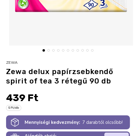
ZEWA
Zewa delux papírzsebkendő
spirit of tea 3 rétegű 90 db
439 Ft
5 Ft/db
Mennyiségi kedvezmény:
7 darabtól olcsóbb!