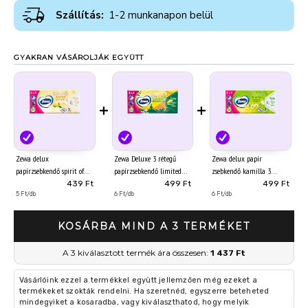
Szállítás:
1-2 munkanapon belül
GYAKRAN VÁSÁROLJÁK EGYÜTT
+
+
Zewa delux
Zewa Deluxe 3 rétegű
Zewa delux papír
papírzsebkendő spirit of
papírzsebkendő limited
zsebkendő kamilla 3
tea 3 rétegű 90 db
edition 90 db
rétegű 90 db
439 Ft
499 Ft
499 Ft
5 Ft/db
6 Ft/db
6 Ft/db
KOSÁRBA MIND A 3 TERMÉKET
A 3 kiválasztott termék ára összesen:
1 437 Ft
Vásárlóink ezzel a termékkel együtt jellemzően még ezeket a
termékeket szokták rendelni. Ha szeretnéd, egyszerre beteheted
mindegyiket a kosaradba, vagy kiválaszthatod, hogy melyik