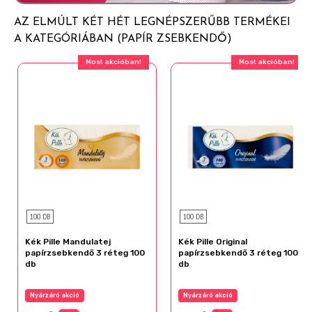
AZ ELMÚLT KÉT HÉT LEGNÉPSZERŰBB TERMÉKEI
A KATEGÓRIÁBAN (PAPÍR ZSEBKENDŐ)
Most akcióban!
Most akcióban!
100 DB
100 DB
Kék Pille Mandulatej
Kék Pille Original
papírzsebkendő 3 réteg 100
papírzsebkendő 3 réteg 100
db
db
Nyárzáró akció
Nyárzáró akció