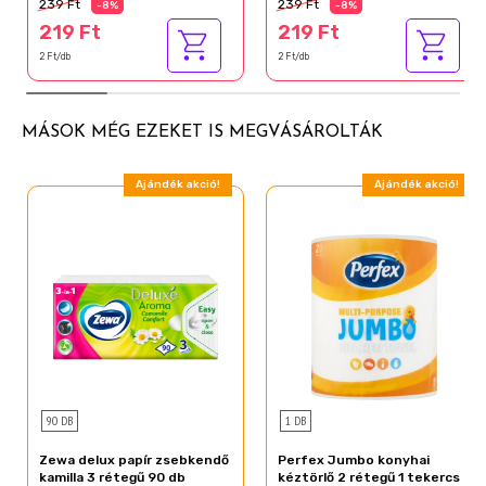
239 Ft
239 Ft
-8%
-8%
219 Ft
219 Ft
2 Ft/db
2 Ft/db
MÁSOK MÉG EZEKET IS MEGVÁSÁROLTÁK
Ajándék akció!
Ajándék akció!
90 DB
1 DB
Zewa delux papír zsebkendő
Perfex Jumbo konyhai
kamilla 3 rétegű 90 db
kéztörlő 2 rétegű 1 tekercs