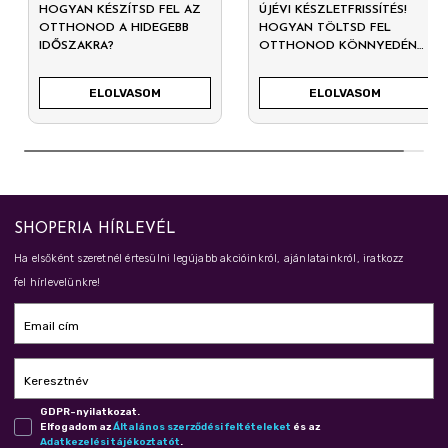
HOGYAN KÉSZÍTSD FEL AZ
ÚJÉVI KÉSZLETFRISSÍTÉS!
OTTHONOD A HIDEGEBB
HOGYAN TÖLTSD FEL
IDŐSZAKRA?
OTTHONOD KÖNNYEDÉN
2026-RA?
ELOLVASOM
ELOLVASOM
SHOPERIA HÍRLEVÉL
Ha elsőként szeretnél értesülni legújabb akcióinkról, ajánlatainkról, iratkozz
fel hírlevelünkre!
Email cím
Keresztnév
GDPR-nyilatkozat.
Elfogadom az
Ál­ta­lá­nos szer­ző­dé­si fel­té­te­le­ket
és az
Adat­ke­ze­lé­si tá­jé­koz­ta­tót
.