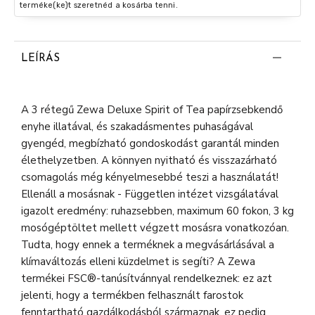
terméke(ke)t szeretnéd a kosárba tenni.
LEÍRÁS
A 3 rétegű Zewa Deluxe Spirit of Tea papírzsebkendő
enyhe illatával, és szakadásmentes puhaságával
gyengéd, megbízható gondoskodást garantál minden
élethelyzetben. A könnyen nyitható és visszazárható
csomagolás még kényelmesebbé teszi a használatát!
Ellenáll a mosásnak - Független intézet vizsgálatával
igazolt eredmény: ruhazsebben, maximum 60 fokon, 3 kg
mosógéptöltet mellett végzett mosásra vonatkozóan.
Tudta, hogy ennek a terméknek a megvásárlásával a
klímaváltozás elleni küzdelmet is segíti? A Zewa
termékei FSC®-tanúsítvánnyal rendelkeznek: ez azt
jelenti, hogy a termékben felhasznált farostok
fenntartható gazdálkodásból származnak, ez pedig