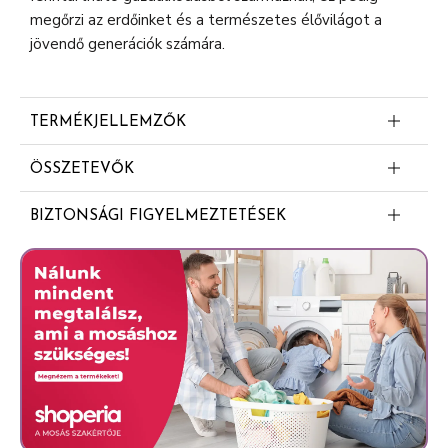
megőrzi az erdőinket és a természetes élővilágot a
jövendő generációk számára.
TERMÉKJELLEMZŐK
Ellenáll a mosásnak
ÖSSZETEVŐK
Bőrgyógyászatilag tesztelt
Dipropylene Glycol
BIZTONSÁGI FIGYELMEZTETÉSEK
Methyl Dihydrojasmonate
Vigyázat! Fulladást okozhat! A műanyag csomagolást és
Ethylene Brassylate
a benne található apró, lenyelhető részeket
Tetramethyl Acetyloctahydronaphthalenes
gyermekektől tartsa távol!
Beta Ionone