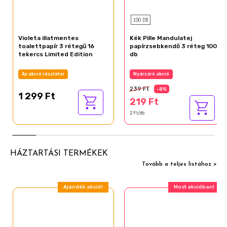
100 DB
Violeta illatmentes
Kék Pille Mandulatej
toalettpapír 3 rétegű 16
papírzsebkendő 3 réteg 100
tekercs Limited Edition
db
Az akció részletei
Nyárzáró akció
239 Ft
-8%
1 299 Ft
219 Ft
2 Ft/db
HÁZTARTÁSI TERMÉKEK
Tovább a teljes listához >
Ajándék akció!
Most akcióban!