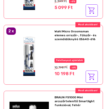
5 399 Ft
-6%
5 099 Ft
Most akcióban!
2
x
Wahl Micro Groomsman
elemes orrszőr-, fülszőr- és
szemöldöknyíró 05640-616
Felvillanyozó ajánlatok
10 798 Ft
-6%
10 198 Ft
Most akcióban!
BRAUN FS1000 Mini
arcszőrtelenítő Smartlight
funkcióval, fehér