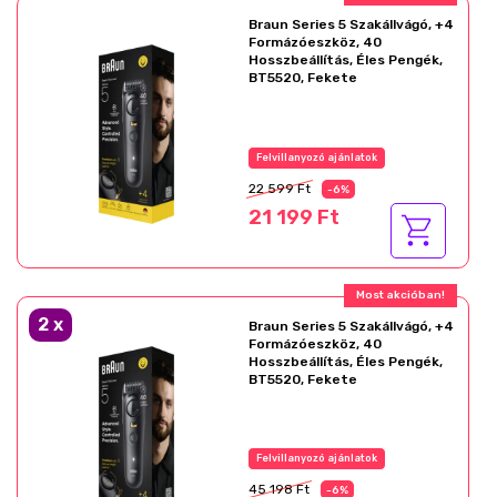
Braun Series 5 Szakállvágó, +4
Formázóeszköz, 40
Hosszbeállítás, Éles Pengék,
BT5520, Fekete
Felvillanyozó ajánlatok
22 599 Ft
-6%
21 199 Ft
Most akcióban!
2
x
Braun Series 5 Szakállvágó, +4
Formázóeszköz, 40
Hosszbeállítás, Éles Pengék,
BT5520, Fekete
Felvillanyozó ajánlatok
45 198 Ft
-6%