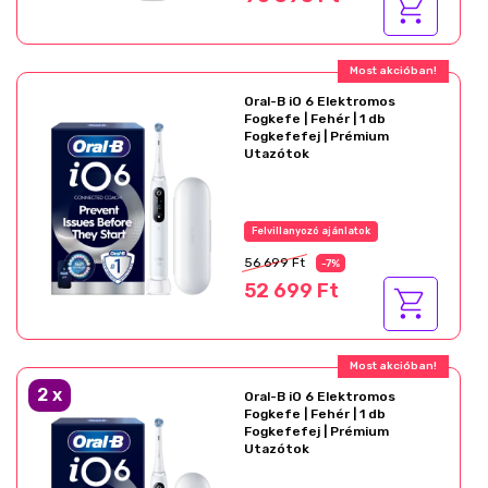
Most akcióban!
Oral-B iO 6 Elektromos
Fogkefe | Fehér | 1 db
Fogkefefej | Prémium
Utazótok
Felvillanyozó ajánlatok
56 699 Ft
-7%
52 699 Ft
Most akcióban!
2
x
Oral-B iO 6 Elektromos
Fogkefe | Fehér | 1 db
Fogkefefej | Prémium
Utazótok