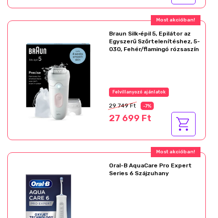
Most akcióban!
Braun Silk·épil 5, Epilátor az
Egyszerű Szőrtelenítéshez, 5-
030, Fehér/flamingó rózsaszín
Felvillanyozó ajánlatok
29 749 Ft
-7%
27 699 Ft
Most akcióban!
Oral-B AquaCare Pro Expert
Series 6 Szájzuhany