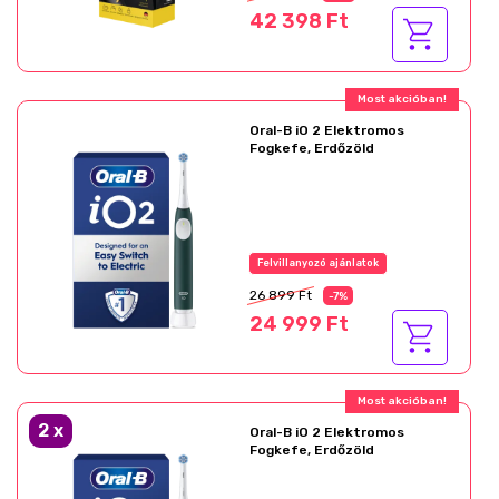
42 398 Ft
Most akcióban!
Oral-B iO 2 Elektromos
Fogkefe, Erdőzöld
Felvillanyozó ajánlatok
26 899 Ft
-7%
24 999 Ft
Most akcióban!
2
x
Oral-B iO 2 Elektromos
Fogkefe, Erdőzöld