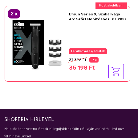
Most akcióban!
2
x
Braun Series X, Szakállvágó
Arc Szőrtelenítéshez, XT3100
Felvillanyozó ajánlatok
37 398 Ft
-6%
35 198 Ft
SHOPERIA HÍRLEVÉL
Ha elsőként szeretnél értesülni legújabb akcióinkról, ajánlatainkról, iratkozz
fel hírlevelünkre!