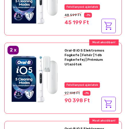
Felvillanyozó ajánlatok
48 599 Ft
-7%
45 199 Ft
Most akcióban!
2
x
Oral-B iO 5 Elektromos
Fogkefe | Fehér | 1 db
Fogkefefej | Prémium
Utazótok
Felvillanyozó ajánlatok
97 198 Ft
-7%
90 398 Ft
Most akcióban!
Oral-B iO 5 Elektromos