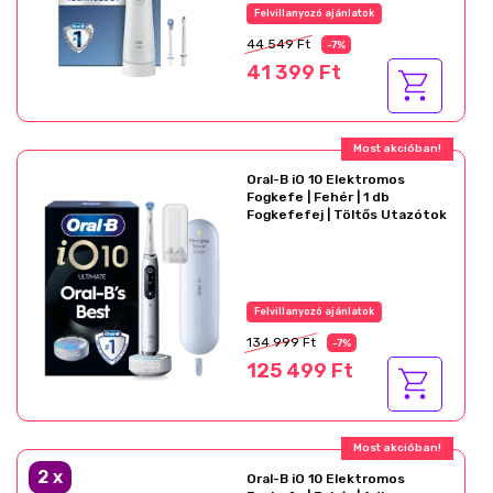
Felvillanyozó ajánlatok
44 549 Ft
-7%
41 399 Ft
Most akcióban!
Oral-B iO 10 Elektromos
Fogkefe | Fehér | 1 db
Fogkefefej | Töltős Utazótok
Felvillanyozó ajánlatok
134 999 Ft
-7%
125 499 Ft
Most akcióban!
2
x
Oral-B iO 10 Elektromos