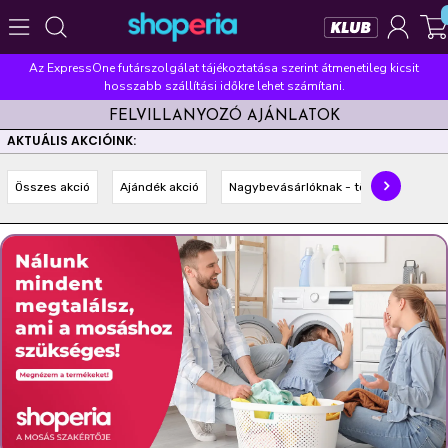
Az ExpressOne futárszolgálat tájékoztatása szerint átmenetileg kicsit
Népszerű kategóriák
hosszabb szállítási időkre lehet számítani.
FELVILLANYOZÓ AJÁNLATOK
Szépségápolás
Élelmiszer
Mosás
Mosogatás
AKTUÁLIS AKCIÓINK:
Takarítás
Baba-mama
Háztartás
Összes akció
Ajándék akció
Nagybevásárlóknak - többet olcsóbba
Népszerű márkák
Pampers
Lenor
Violeta
Coccolino
Silan
Népszerű keresések
leukoplast
ariel
lenor
finish
pampers