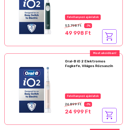
Felvillanyozó ajánlatok
53 798 Ft
-7%
49 998 Ft
Most akcióban!
Oral-B iO 2 Elektromos
Fogkefe, Világos Rózsaszín
Felvillanyozó ajánlatok
26 899 Ft
-7%
24 999 Ft