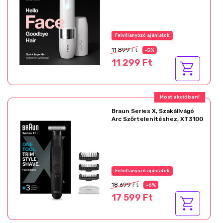
Felvillanyozó ajánlatok
11 899 Ft
-5%
11 299 Ft
Most akcióban!
Braun Series X, Szakállvágó
Arc Szőrtelenítéshez, XT3100
Felvillanyozó ajánlatok
18 699 Ft
-6%
17 599 Ft