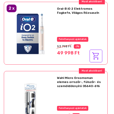
Most akcióban!
2
x
Oral-B iO 2 Elektromos
Fogkefe, Világos Rózsaszín
Felvillanyozó ajánlatok
53 798 Ft
-7%
49 998 Ft
Most akcióban!
Wahl Micro Groomsman
elemes orrszőr-, fülszőr- és
szemöldöknyíró 05640-616
Felvillanyozó ajánlatok