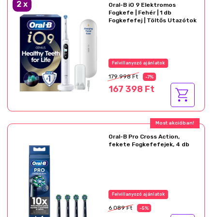
2
x
Oral-B iO 9 Elektromos
Fogkefe | Fehér | 1 db
Fogkefefej | Töltős Utazótok
Felvillanyozó ajánlatok
179 998 Ft
-7%
167 398 Ft
Most akcióban!
Oral-B Pro Cross Action,
fekete Fogkefefejek, 4 db
Felvillanyozó ajánlatok
6 089 Ft
-5%