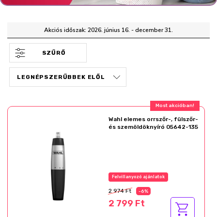
Akciós időszak: 2026. június 16. - december 31.
SZŰRŐ
Most akcióban!
Wahl elemes orrszőr-, fülszőr-
és szemöldöknyíró 05642-135
Felvillanyozó ajánlatok
2 974 Ft
-6%
2 799 Ft