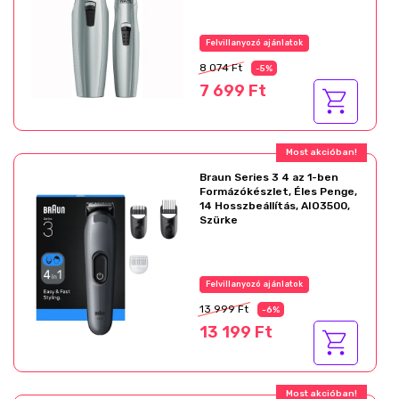
Felvillanyozó ajánlatok
8 074 Ft
-5%
7 699 Ft
Most akcióban!
Braun Series 3 4 az 1-ben
Formázókészlet, Éles Penge,
14 Hosszbeállítás, AIO3500,
Szürke
Felvillanyozó ajánlatok
13 999 Ft
-6%
13 199 Ft
Most akcióban!