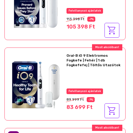
Felvillanyozó ajánlatok
113 398 Ft
-7%
105 398 Ft
Most akcióban!
Oral-B iO 9 Elektromos
Fogkefe | Fehér | 1 db
Fogkefefej | Töltős Utazótok
Felvillanyozó ajánlatok
89 999 Ft
-7%
83 699 Ft
Most akcióban!