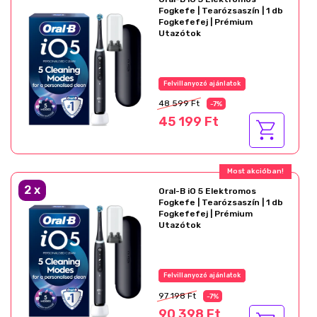
Fogkefe | Tearózsaszín | 1 db
Fogkefefej | Prémium
Utazótok
Felvillanyozó ajánlatok
48 599 Ft
-7%
45 199 Ft
Most akcióban!
2
x
Oral-B iO 5 Elektromos
Fogkefe | Tearózsaszín | 1 db
Fogkefefej | Prémium
Utazótok
Felvillanyozó ajánlatok
97 198 Ft
-7%
90 398 Ft