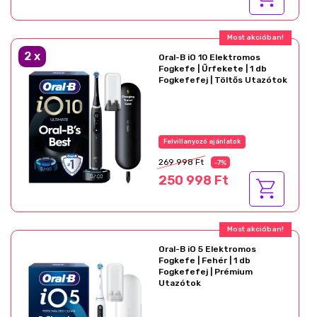
Most akcióban!
2
x
Oral-B iO 10 Elektromos
Fogkefe | Űrfekete | 1 db
Fogkefefej | Töltős Utazótok
Felvillanyozó ajánlatok
269 998 Ft
-7%
250 998 Ft
Most akcióban!
Oral-B iO 5 Elektromos
Fogkefe | Fehér | 1 db
Fogkefefej | Prémium
Utazótok