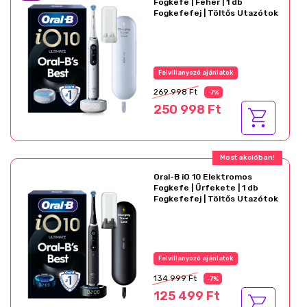
Fogkefe | Fehér | 1 db
Fogkefefej | Töltős Utazótok
Felvillanyozó ajánlatok
269 998 Ft
-7%
250 998 Ft
Most akcióban!
Oral-B iO 10 Elektromos
Fogkefe | Űrfekete | 1 db
Fogkefefej | Töltős Utazótok
Felvillanyozó ajánlatok
134 999 Ft
-7%
125 499 Ft