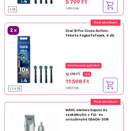
5 799 Ft
4 DB
1 450 Ft/db
Most akcióban!
2
x
Oral-B Pro Cross Action,
fekete Fogkefefejek, 4 db
Felvillanyozó ajánlatok
12 178 Ft
-5%
11 598 Ft
2 X 4 DB
1 450 Ft/db
Most akcióban!
WAHL elemes bajusz és
szakállnyíró + fül- és
orrszőrnyíró 05606-308