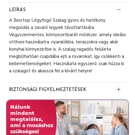
LEÍRÁS
A Biostop Légyfogó Szalag gyors és hatékony
megoldás a zavaró legyek távoltartására.
Vegyszermentes, környezetbarát módszer, amely ideális
otthoni használatra, nyaralókba, teraszokra vagy akár
konyhai környezetbe is. A szalag ragadós felülete
megbízhatóan csapdába ejti a rovarokat, így csökkenti a
kellemetlenségeket. Használata egyszerű: csak húzza ki
a szalagot és akassza fel a kívánt helyre!
BIZTONSÁGI FIGYELMEZTETÉSEK
Használat előtt olvassa el, használat közben pedig
tartsa be a termék használati útmutatóját és a
figyelmeztetéseket. Figyelmeztetés: A légyfogó
használata után kezet kell mosni. Gyermekek nem
alkalmazhatják! Úgy helyezze el a légyfogót, hogy