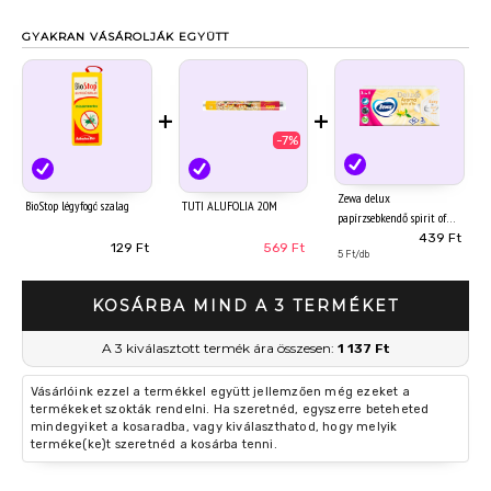
GYAKRAN VÁSÁROLJÁK EGYÜTT
+
+
-7%
Zewa delux
BioStop légyfogó szalag
TUTI ALUFOLIA 20M
papírzsebkendő spirit of
tea 3 rétegű 90 db
439 Ft
129 Ft
569 Ft
5 Ft/db
KOSÁRBA MIND A 3 TERMÉKET
A 3 kiválasztott termék ára összesen:
1 137 Ft
Vásárlóink ezzel a termékkel együtt jellemzően még ezeket a
termékeket szokták rendelni. Ha szeretnéd, egyszerre beteheted
mindegyiket a kosaradba, vagy kiválaszthatod, hogy melyik
terméke(ke)t szeretnéd a kosárba tenni.