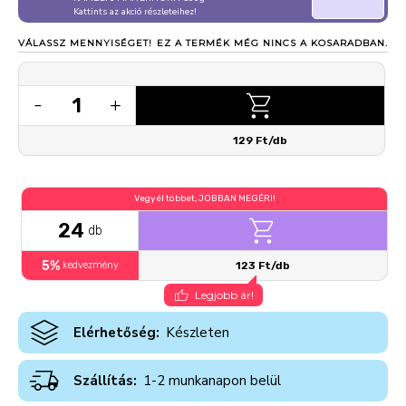
Kattints az akció részleteihez!
VÁLASSZ MENNYISÉGET!
EZ A TERMÉK MÉG NINCS A KOSARADBAN.
1
-
+
129 Ft/db
Vegyél többet, JOBBAN MEGÉRI!
24
db
5%
kedvezmény
123 Ft/db
Legjobb ár!
Elérhetőség:
Készleten
Szállítás:
1-2 munkanapon belül