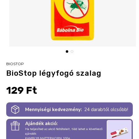
BIOSTOP
BioStop légyfogó szalag
129 Ft
Mennyiségi kedvezmény:
24 darabtól olcsóbb!
Ajándék akció:
Ha teljesíted az akció feltételeit, tiéd lehet a következő
ajándék:
KAMBLY6 MATTERHORN 100g