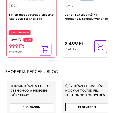
17 G
1,49 L
Finish mosogatógép tisztító
Lenor Textilöblítő 71
tabletta 3 x 17 g (51 g)
Mosáshoz, Spring Awakening
Nyárzáró akció
1 399 Ft
-29%
2 499 Ft
999 Ft
1 676 Ft/liter
58 765 Ft/kg
SHOPERIA PERCEK - BLOG
HOGYAN KÉSZÍTSD FEL AZ
ÚJÉVI KÉSZLETFRISSÍTÉS!
OTTHONOD A HIDEGEBB
HOGYAN TÖLTSD FEL
IDŐSZAKRA?
OTTHONOD KÖNNYEDÉN
2026-RA?
ELOLVASOM
ELOLVASOM