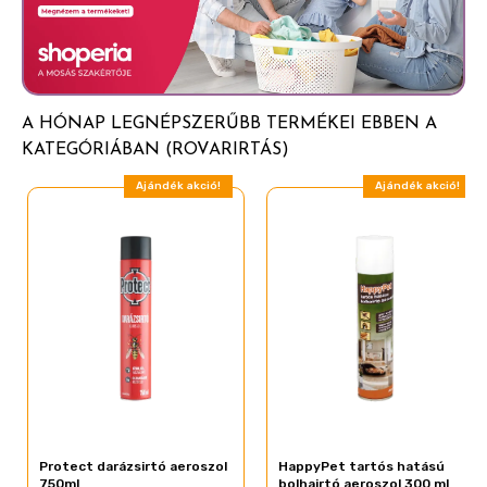
gyermekek és háziállatok ne férhessenek hozzá.
A HÓNAP LEGNÉPSZERŰBB TERMÉKEI EBBEN A
KATEGÓRIÁBAN (ROVARIRTÁS)
Ajándék akció!
Ajándék akció!
Protect darázsirtó aeroszol
HappyPet tartós hatású
750ml
bolhairtó aeroszol 300 ml