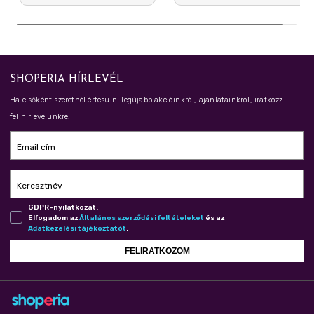
SHOPERIA HÍRLEVÉL
Ha elsőként szeretnél értesülni legújabb akcióinkról, ajánlatainkról, iratkozz
fel hírlevelünkre!
Email cím
Keresztnév
GDPR-nyilatkozat.
Elfogadom az
Ál­ta­lá­nos szer­ző­dé­si fel­té­te­le­ket
és az
Adat­ke­ze­lé­si tá­jé­koz­ta­tót
.
FELIRATKOZOM