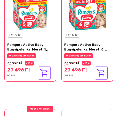
2 X 164 DB
2 X 144 DB
Pampers Active Baby
Pampers Active Baby
Bugyipelenka, Méret: 5,
Bugyipelenka, Méret: 6,
164 db Pelenka, 11kg-17kg
144 db Pelenka, 13kg-19kg
Giga Pampers hetek
Giga Pampers hetek
33 998 Ft
33 998 Ft
-13%
-13%
29 496 Ft
29 496 Ft
90 Ft/db
102 Ft/db
Most akcióban!