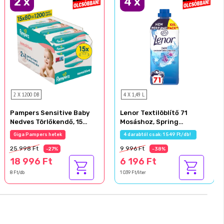
2
x
4
x
2 X 1200 DB
4 X 1,49 L
Pampers Sensitive Baby
Lenor Textilöblítő 71
Nedves Törlőkendő, 15
Mosáshoz, Spring
Csomag x 80 Törlőkendő =
Awakening
Giga Pampers hetek
4 darabtól csak: 1 549 Ft/db!
1200 db Baba Nedves
25 998 Ft
9 996 Ft
Törlőkendő
-27%
-38%
18 996 Ft
6 196 Ft
8 Ft/db
1 039 Ft/liter