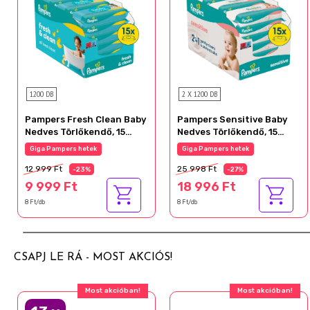
1200 DB
2 X 1200 DB
Pampers Fresh Clean Baby
Pampers Sensitive Baby
Nedves Törlőkendő, 15
Nedves Törlőkendő, 15
Csomag x 80 Törlőkendő
Csomag x 80 Törlőkendő =
Giga Pampers hetek
Giga Pampers hetek
db Baba Nedves
1200 db Baba Nedves
12 999 Ft
25 998 Ft
Törlőkendő
Törlőkendő
-23%
-27%
9 999 Ft
18 996 Ft
8 Ft/db
8 Ft/db
CSAPJ LE RÁ - MOST AKCIÓS!
Most akcióban!
Most akcióban!