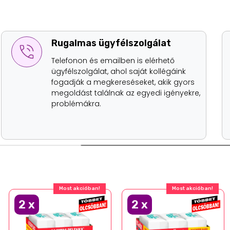
Rugalmas ügyfélszolgálat
Telefonon és emailben is elérhető
ügyfélszolgálat, ahol saját kollégáink
fogadják a megkereséseket, akik gyors
megoldást találnak az egyedi igényekre,
problémákra.
Most akcióban!
Most akcióban!
2
x
2
x