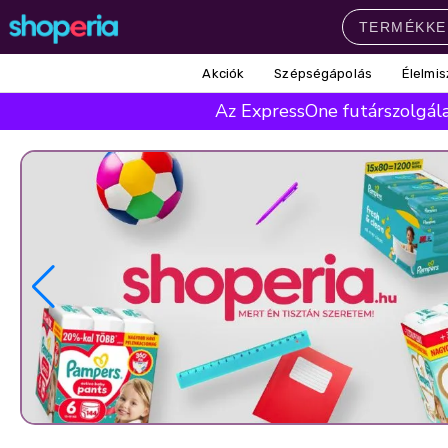
Akciók
Szépségápolás
Élelmis
Népszerű kategóriák
Az ExpressOne futárszolgálat
Szépségápolás
Élelmiszer
Mosás
Mosogatás
Takarítás
Baba-mama
Háztartás
Népszerű márkák
Pampers
Lenor
Violeta
Coccolino
Silan
Népszerű keresések
leukoplast
ariel
lenor
finish
pampers