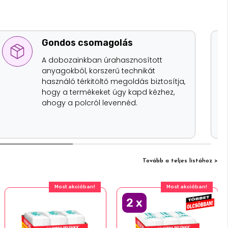
Gondos csomagolás
A dobozainkban úrahasznosított
anyagokból, korszerű technikát
használó térkitöltő megoldás biztosítja,
hogy a termékeket úgy kapd kézhez,
ahogy a polcról levennéd.
Tovább a teljes listához >
Most akcióban!
Most akcióban!
2
x