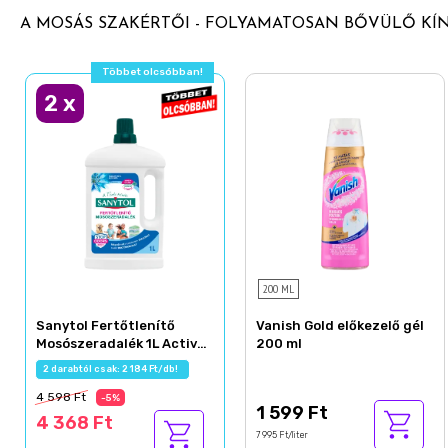
A MOSÁS SZAKÉRTŐI - FOLYAMATOSAN BŐVÜLŐ KÍ
Többet olcsóbban!
2
x
200 ML
Sanytol Fertőtlenítő
Vanish Gold előkezelő gél
Mosószeradalék 1L Active
200 ml
Fresh
2 darabtól csak: 2 184 Ft/db!
4 598 Ft
-5%
1 599 Ft
4 368 Ft
7 995 Ft/liter