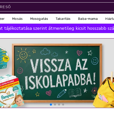
zer
Mosás
Mosogatás
Takarítás
Baba-mama
Házt
 tájékoztatása szerint átmenetileg kicsit hosszabb száll