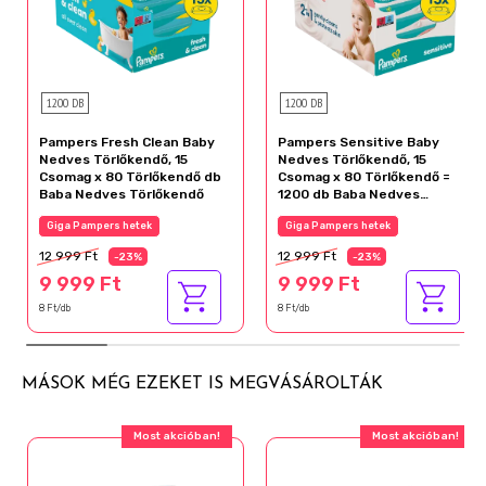
1200 DB
1200 DB
Pampers Fresh Clean Baby
Pampers Sensitive Baby
Nedves Törlőkendő, 15
Nedves Törlőkendő, 15
Csomag x 80 Törlőkendő db
Csomag x 80 Törlőkendő =
Baba Nedves Törlőkendő
1200 db Baba Nedves
Törlőkendő
Giga Pampers hetek
Giga Pampers hetek
12 999 Ft
12 999 Ft
-23%
-23%
9 999 Ft
9 999 Ft
8 Ft/db
8 Ft/db
MÁSOK MÉG EZEKET IS MEGVÁSÁROLTÁK
Most akcióban!
Most akcióban!