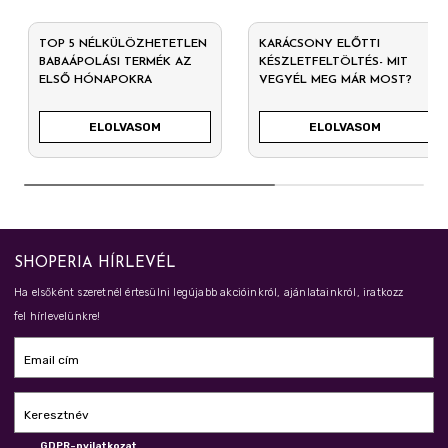
TOP 5 NÉLKÜLÖZHETETLEN
KARÁCSONY ELŐTTI
BABAÁPOLÁSI TERMÉK AZ
KÉSZLETFELTÖLTÉS- MIT
ELSŐ HÓNAPOKRA
VEGYÉL MEG MÁR MOST?
ELOLVASOM
ELOLVASOM
SHOPERIA HÍRLEVÉL
Ha elsőként szeretnél értesülni legújabb akcióinkról, ajánlatainkról, iratkozz
fel hírlevelünkre!
Email cím
Keresztnév
GDPR-nyilatkozat.