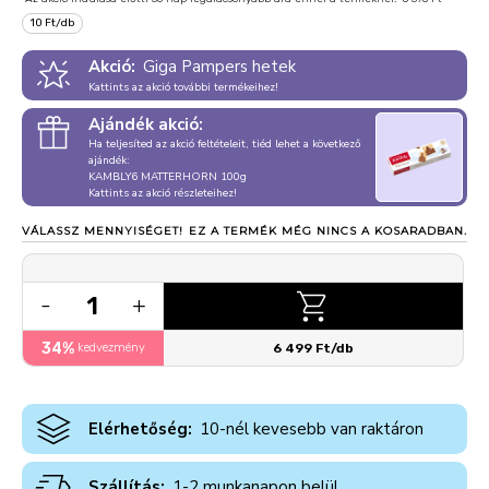
10 Ft/db
Akció:
Giga Pampers hetek
Kattints az akció további termékeihez!
Ajándék akció:
Ha teljesíted az akció feltételeit, tiéd lehet a következő
ajándék:
KAMBLY6 MATTERHORN 100g
Kattints az akció részleteihez!
VÁLASSZ MENNYISÉGET!
EZ A TERMÉK MÉG NINCS A KOSARADBAN.
1
-
+
34%
kedvezmény
6 499 Ft/db
Elérhetőség:
10-nél kevesebb van raktáron
Szállítás:
1-2 munkanapon belül