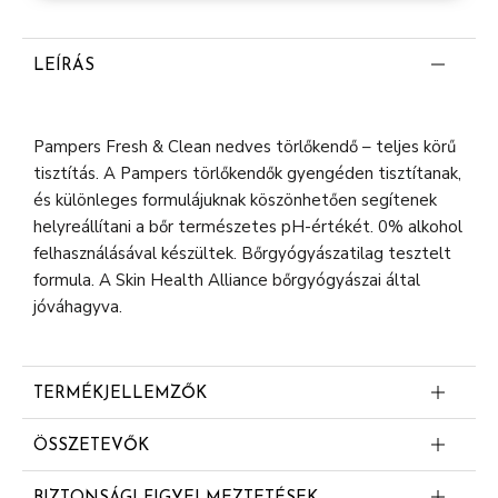
LEÍRÁS
Pampers Fresh & Clean nedves törlőkendő – teljes körű
tisztítás. A Pampers törlőkendők gyengéden tisztítanak,
és különleges formulájuknak köszönhetően segítenek
helyreállítani a bőr természetes pH-értékét. 0% alkohol
felhasználásával készültek. Bőrgyógyászatilag tesztelt
formula. A Skin Health Alliance bőrgyógyászai által
jóváhagyva.
TERMÉKJELLEMZŐK
Nedves törlőkendők – teljes körű tisztítás
ÖSSZETEVŐK
A különleges formula segít helyreállítani a bőr
Aqua
természetes pH-értékét és védelmet nyújt a bőr