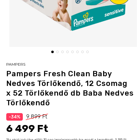
PAMPERS
Pampers Fresh Clean Baby
Nedves Törlőkendő, 12 Csomag
x 52 Törlőkendő db Baba Nedves
Törlőkendő
9 899 Ft
-34%
6 499 Ft
*Az akció indulása előtti 30 nap legalacsonyabb ára ennél a terméknél:
5 395 Ft