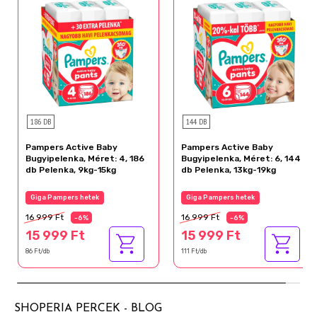
186 DB
144 DB
Pampers Active Baby
Pampers Active Baby
Bugyipelenka, Méret: 4, 186
Bugyipelenka, Méret: 6, 144
db Pelenka, 9kg-15kg
db Pelenka, 13kg-19kg
Giga Pampers hetek
Giga Pampers hetek
16 999 Ft
16 999 Ft
-6%
-6%
15 999 Ft
15 999 Ft
86 Ft/db
111 Ft/db
SHOPERIA PERCEK - BLOG