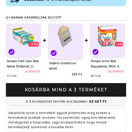
GYAKRAN VÁSÁROLJÁK EGYÜTT
+
+
-34%
-6%
Pampers Fresh Clean Baby
Pampers Active Baby
Shoperia színesceruza-
Nedves Törlőkendő, 12
Bugyipelenka, Méret: 4,
készlet
Csomag x 52 Törlőkendő
186 db Pelenka, 9kg-15kg
6 499 Ft
15 999 Ft
129 Ft
db Baba Nedves Törlőkendő
10 Ft/db
86 Ft/db
KOSÁRBA MIND A 3 TERMÉKET
A 3 kiválasztott termék ára összesen:
22 627 Ft
Vásárlóink ezzel a termékkel együtt jellemzően még ezeket a
termékeket szokták rendelni. Ha szeretnéd, egyszerre beteheted
mindegyiket a kosaradba, vagy kiválaszthatod, hogy melyik
terméke(ke)t szeretnéd a kosárba tenni.