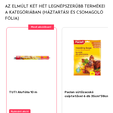
AZ ELMÚLT KÉT HÉT LEGNÉPSZERŰBB TERMÉKEI
A KATEGÓRIÁBAN (HÁZTARTÁSI ÉS CSOMAGOLÓ
FÓLIA)
Most akcióban!
TUTI Alufólia 10 m
Paclan sütőzacskó
csíptetővel 6 db 35cm*38cm
Nyárzáró akció