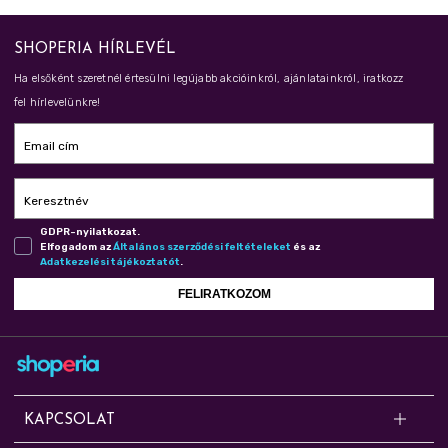
SHOPERIA HÍRLEVÉL
Ha elsőként szeretnél értesülni legújabb akcióinkról, ajánlatainkról, iratkozz
fel hírlevelünkre!
Email cím
Keresztnév
GDPR-nyilatkozat.
Elfogadom az
Ál­ta­lá­nos szer­ző­dé­si fel­té­te­le­ket
és az
Adat­ke­ze­lé­si tá­jé­koz­ta­tót
.
FELIRATKOZOM
KAPCSOLAT