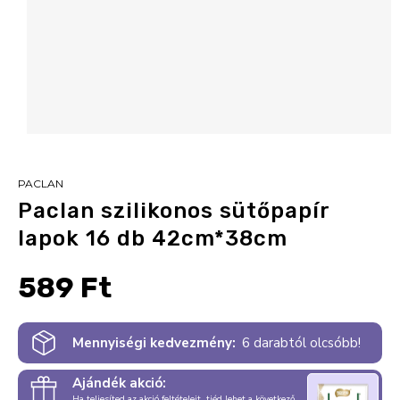
PACLAN
Paclan szilikonos sütőpapír
lapok 16 db 42cm*38cm
589 Ft
Mennyiségi kedvezmény:
6 darabtól olcsóbb!
Ajándék akció:
Ha teljesíted az akció feltételeit, tiéd lehet a következő