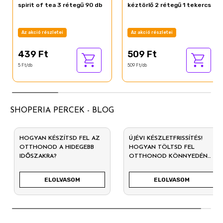
spirit of tea 3 rétegű 90 db
kéztörlő 2 rétegű 1 tekercs
Az akció részletei
Az akció részletei
439 Ft
509 Ft
5 Ft/db
509 Ft/db
SHOPERIA PERCEK - BLOG
HOGYAN KÉSZÍTSD FEL AZ
ÚJÉVI KÉSZLETFRISSÍTÉS!
OTTHONOD A HIDEGEBB
HOGYAN TÖLTSD FEL
IDŐSZAKRA?
OTTHONOD KÖNNYEDÉN
2026-RA?
ELOLVASOM
ELOLVASOM