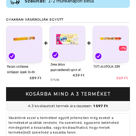
Szállítás:
1-2 munkanapon belül
GYAKRAN VÁSÁROLJÁK EGYÜTT
+
+
-7%
Zewa delux
Paclan szilikonos
TUTI ALUFOLIA 20M
papírzsebkendő spirit of
sütőpapír lapok 16 db
tea 3 rétegű 90 db
439 Ft
42cm*38cm
589 Ft
569 Ft
5 Ft/db
KOSÁRBA MIND A 3 TERMÉKET
A 3 kiválasztott termék ára összesen:
1 597 Ft
Vásárlóink ezzel a termékkel együtt jellemzően még ezeket a
termékeket szokták rendelni. Ha szeretnéd, egyszerre beteheted
mindegyiket a kosaradba, vagy kiválaszthatod, hogy melyik
terméke(ke)t szeretnéd a kosárba tenni.