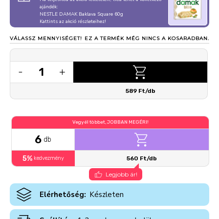
ajándék:
NESTLE DAMAK Baklava Square 60g
Kattints az akció részleteihez!
VÁLASSZ MENNYISÉGET!
EZ A TERMÉK MÉG NINCS A KOSARADBAN.
1
-
+
589 Ft/db
Vegyél többet, JOBBAN MEGÉRI!
6
db
5%
kedvezmény
560 Ft/db
Legjobb ár!
Elérhetőség:
Készleten