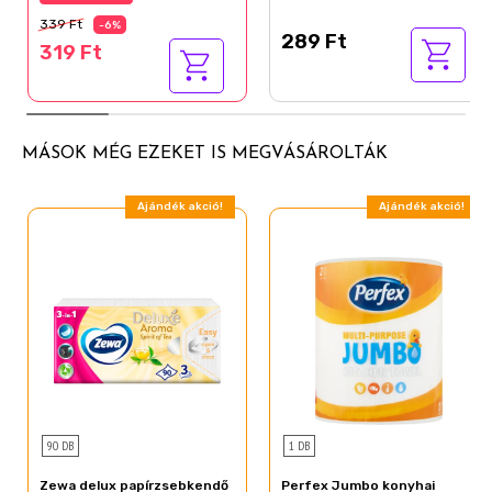
339 Ft
-6%
289 Ft
319 Ft
MÁSOK MÉG EZEKET IS MEGVÁSÁROLTÁK
Ajándék akció!
Ajándék akció!
90 DB
1 DB
Zewa delux papírzsebkendő
Perfex Jumbo konyhai