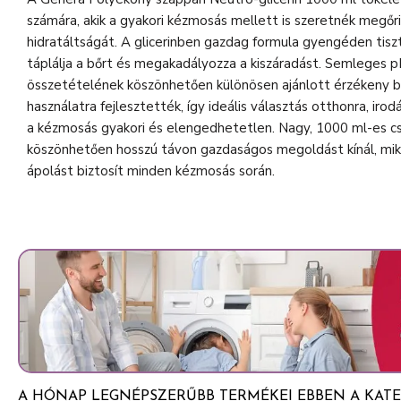
számára, akik a gyakori kézmosás mellett is szeretnék megőr
hidratáltságát. A glicerinben gazdag formula gyengéden tiszt
táplálja a bőrt és megakadályozza a kiszáradást. Semleges 
összetételének köszönhetően különösen ajánlott érzékeny b
használatra fejlesztették, így ideális választás otthonra, iro
a kézmosás gyakori és elengedhetetlen. Nagy, 1000 ml-es cs
köszönhetően hosszú távon gazdaságos megoldást kínál, m
ápolást biztosít minden kézmosás során.
A HÓNAP LEGNÉPSZERŰBB TERMÉKEI EBBEN A KATE