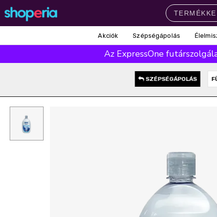
Akciók
Szépségápolás
Élelmis
Népszerű kategóriák
Az ExpressOne futárszolgálat
Szépségápolás
Élelmiszer
Mosás
Mosogatás
Takarítás
SZÉPSÉGÁPOLÁS
F
Baba-mama
Háztartás
Népszerű márkák
Pampers
Lenor
Finish
Violeta
Coccolino
Népszerű keresések
leukoplast
ariel
lenor
finish
pampers