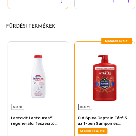
FÜRDÉSI TERMÉKEK
Ajándék akció!
600 ML
1000 ML
Lactovit Lactourea¹⁰
Old Spice Captain Férfi 3
regeneráló, feszesítő
az 1-ben Sampon és
tusfürdő extra száraz
Tusfürdő, 1000 ml
Az akció részletei
bőrre 600 ml