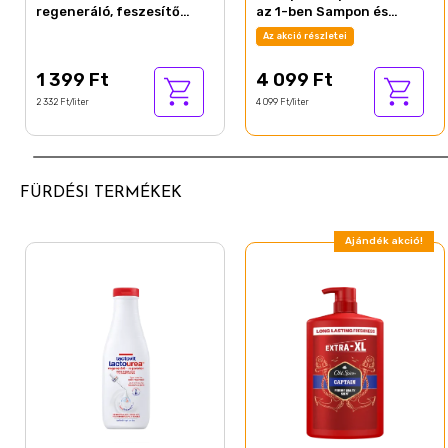
regeneráló, feszesítő
az 1-ben Sampon és
tusfürdő extra száraz
Tusfürdő, 1000 ml
Az akció részletei
bőrre 600 ml
1 399 Ft
4 099 Ft
2 332 Ft/liter
4 099 Ft/liter
FÜRDÉSI TERMÉKEK
Ajándék akció!