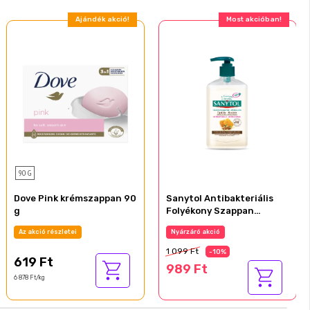
Ajándék akció!
Most akcióban!
90 G
Dove Pink krémszappan 90
Sanytol Antibakteriális
g
Folyékony Szappan
Mandulatej és méhpempő
Az akció részletei
Nyárzáró akció
250ml
1 099 Ft
-10%
619 Ft
989 Ft
6 878 Ft/kg