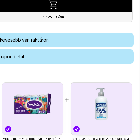
1 199 Ft/db
 kevesebb van raktáron
napon belül
+
+
Violeta illatmentes toalettpapír 3 rétegű 16
Genera Neutral folyékony szappan Aloe Vera