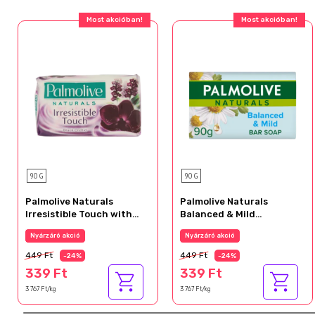
Most akcióban!
Most akcióban!
90 G
90 G
Palmolive Naturals
Palmolive Naturals
Irresistible Touch with
Balanced & Mild
Orchid pipereszappan 90
pipereszappan 90 g
Nyárzáró akció
Nyárzáró akció
g
449 Ft
449 Ft
-24%
-24%
339 Ft
339 Ft
3 767 Ft/kg
3 767 Ft/kg