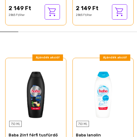
2 149 Ft
2 149 Ft
2 865 Ft/liter
2 865 Ft/liter
Ajándék akció!
Ajándék akció!
750 ML
750 ML
Baba 2in1 férfi tusfürdő
Baba lanolin