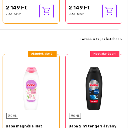
2 149 Ft
2 149 Ft
2 865 Ft/liter
2 865 Ft/liter
Tovább a teljes listához >
Ajándék akció!
Most akcióban!
750 ML
750 ML
Baba magnólia illat
Baba 2in1 tengeri ásvány