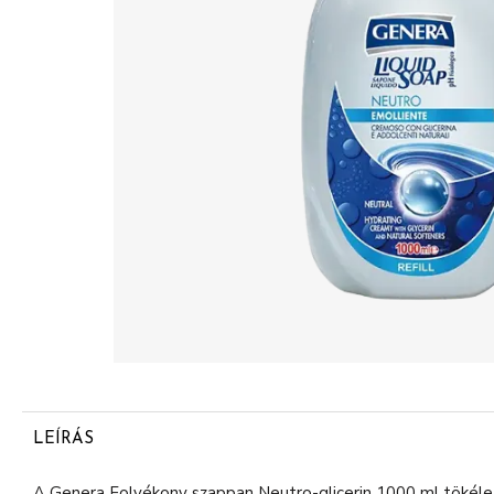
LEÍRÁS
A Genera Folyékony szappan Neutro-glicerin 1000 ml tökéle