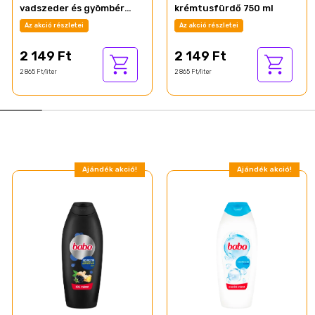
vadszeder és gyömbér
krémtusfürdő 750 ml
illat 750 ml
Az akció részletei
Az akció részletei
2 149 Ft
2 149 Ft
2 865 Ft/liter
2 865 Ft/liter
Ajándék akció!
Ajándék akció!