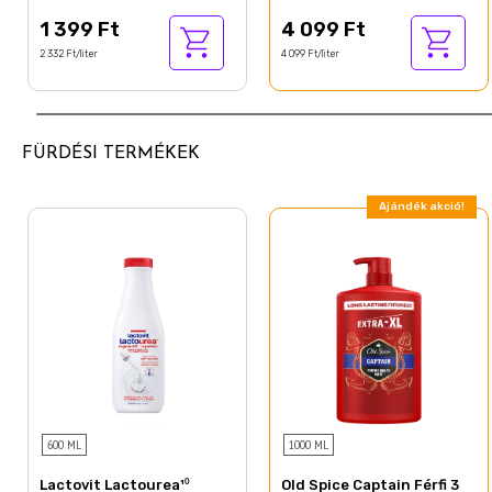
1 399 Ft
4 099 Ft
2 332 Ft/liter
4 099 Ft/liter
FÜRDÉSI TERMÉKEK
Ajándék akció!
600 ML
1000 ML
Lactovit Lactourea¹⁰
Old Spice Captain Férfi 3