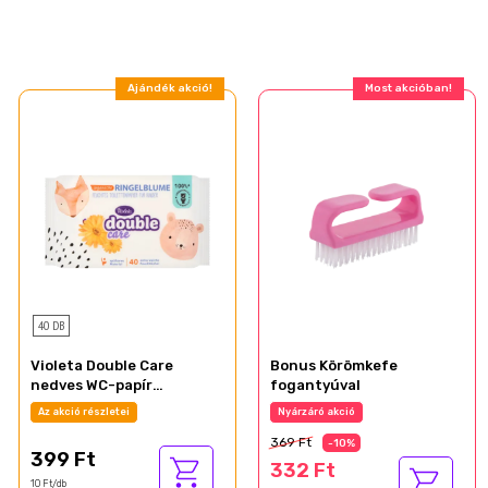
Ajándék akció!
Most akcióban!
40 DB
Violeta Double Care
Bonus Körömkefe
nedves WC-papír
fogantyúval
gyerekeknek körömvirág
Az akció részletei
Nyárzáró akció
kivonattal és zöld teával
369 Ft
40 db
-10%
399 Ft
332 Ft
10 Ft/db