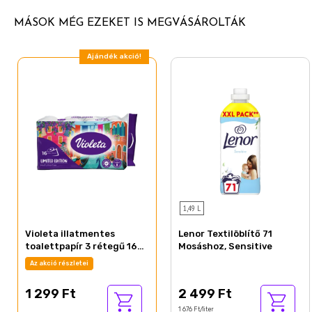
MÁSOK MÉG EZEKET IS MEGVÁSÁROLTÁK
Ajándék akció!
1,49 L
Violeta illatmentes
Lenor Textilöblítő 71
toalettpapír 3 rétegű 16
Mosáshoz, Sensitive
tekercs Limited Edition
Az akció részletei
1 299 Ft
2 499 Ft
1 676 Ft/liter