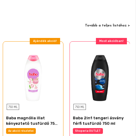
Tovább a teljes listához >
Ajándék akció!
Most akcióban!
750 ML
750 ML
Baba magnólia illat
Baba 2in1 tengeri ásvány
kényeztető tusfürdő 750
férfi tusfürdő 750 ml
ml
Az akció részletei
Shoperia OUTLET