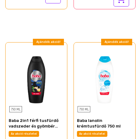
Ajándék akció!
Ajándék akció!
750 ML
750 ML
Baba 2in1 férfi tusfürdő
Baba lanolin
vadszeder és gyömbér
krémtusfürdő 750 ml
illat 750 ml
Az akció részletei
Az akció részletei