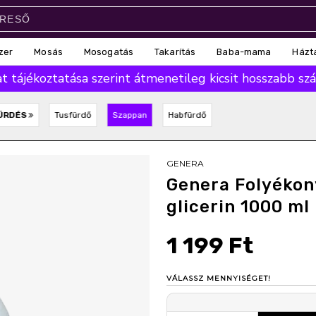
zer
Mosás
Mosogatás
Takarítás
Baba-mama
Házt
 tájékoztatása szerint átmenetileg kicsit hosszabb száll
ÜRDÉS
Tusfürdő
Szappan
Habfürdő
GENERA
Genera Folyékon
glicerin 1000 ml
1 199 Ft
VÁLASSZ MENNYISÉGET!