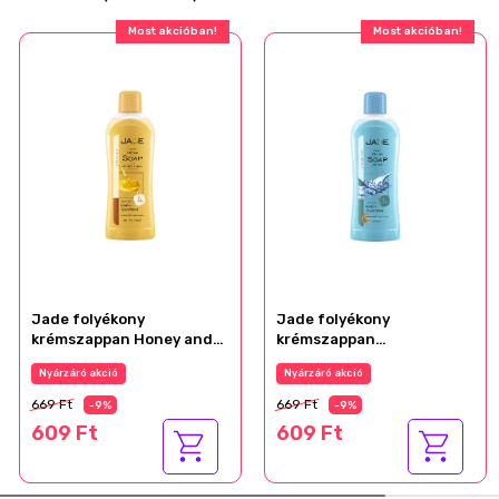
Most akcióban!
Most akcióban!
Jade folyékony
Jade folyékony
krémszappan Honey and
krémszappan
Milk 1000ml
Ocean1000ml
Nyárzáró akció
Nyárzáró akció
669 Ft
669 Ft
-9%
-9%
609 Ft
609 Ft