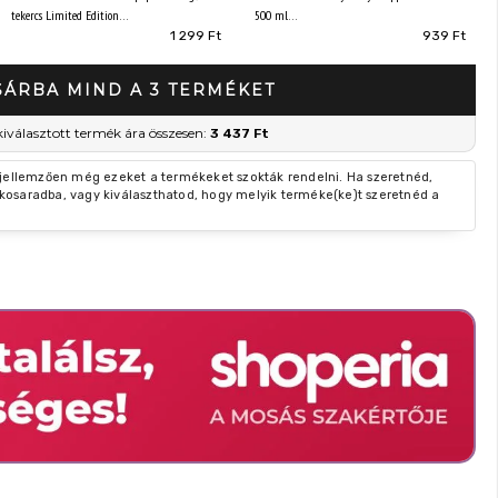
tekercs Limited Edition
500 ml
1 299 Ft
939 Ft
SÁRBA MIND A 3 TERMÉKET
kiválasztott termék ára összesen:
3 437 Ft
 jellemzően még ezeket a termékeket szokták rendelni. Ha szeretnéd,
kosaradba, vagy kiválaszthatod, hogy melyik terméke(ke)t szeretnéd a