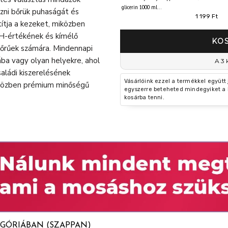
glicerin 1000 ml
izni bőrük puhaságát és
1 199 Ft
ítja a kezeket, miközben
pH-értékének és kímélő
KO
őrűek számára. Mindennapi
dába vagy olyan helyekre, ahol
A 3 
aládi kiszerelésének
Vásárlóink ezzel a termékkel együtt
iközben prémium minőségű
egyszerre beteheted mindegyiket a 
kosárba tenni.
GÓRIÁBAN (SZAPPAN)