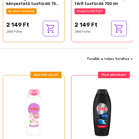
kényeztető tusfürdő 750
férfi tusfürdő 750 ml
ml
Az akció részletei
Shoperia OUTLET
2 149 Ft
2 149 Ft
2 865 Ft/liter
2 865 Ft/liter
Tovább a teljes listához >
Ajándék akció!
Most akcióban!