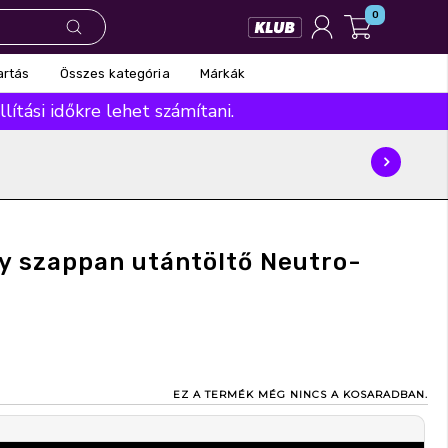
0
Összes kategória
Márkák
artás
ítási időkre lehet számítani.
y szappan utántöltő Neutro-
EZ A TERMÉK MÉG NINCS A KOSARADBAN.