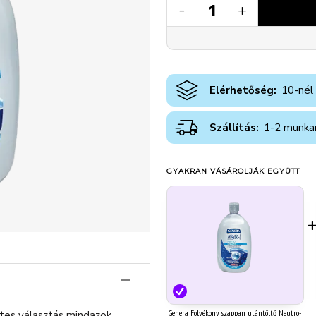
1
-
+
Elérhetőség:
10-nél
Szállítás:
1-2 munka
GYAKRAN VÁSÁROLJÁK EGYÜTT
Genera Folyékony szappan utántöltő Neutro-
tes választás mindazok