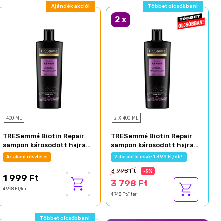
Ajándék akció!
Többet olcsóbban!
2
x
400 ML
2 X 400 ML
TRESemmé Biotin Repair
TRESemmé Biotin Repair
sampon károsodott hajra
sampon károsodott hajra
400 ml
400 ml
Az akció részletei
2 darabtól csak: 1 899 Ft/db!
3 998 Ft
-5%
1 999 Ft
3 798 Ft
4 998 Ft/liter
4 748 Ft/liter
Többet olcsóbban!