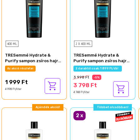
400 ML
2 X 400 ML
TRESemmé Hydrate &
TRESemmé Hydrate &
Purify sampon zsíros hajra
Purify sampon zsíros hajra
400 ml
400 ml
Az akció részletei
2 darabtól csak: 1 899 Ft/db!
3 998 Ft
-5%
1 999 Ft
3 798 Ft
4 998 Ft/liter
4 748 Ft/liter
Ajándék akció!
Többet olcsóbban!
2
x