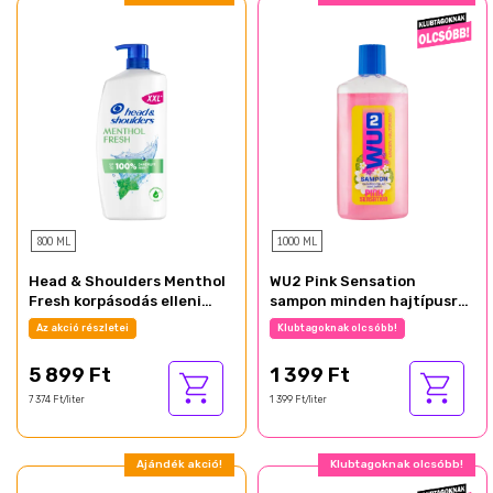
800 ML
1000 ML
Head & Shoulders Menthol
WU2 Pink Sensation
Fresh korpásodás elleni
sampon minden hajtípusra
sampon 800ml pumpás napi
1000 ml
Az akció részletei
Klubtagoknak olcsóbb!
használatra
5 899 Ft
1 399 Ft
7 374 Ft/liter
1 399 Ft/liter
Ajándék akció!
Klubtagoknak olcsóbb!