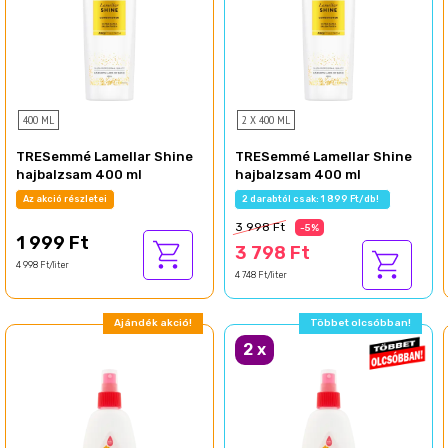
400 ML
2 X 400 ML
TRESemmé Lamellar Shine
TRESemmé Lamellar Shine
hajbalzsam 400 ml
hajbalzsam 400 ml
Az akció részletei
2 darabtól csak: 1 899 Ft/db!
3 998 Ft
-5%
1 999 Ft
3 798 Ft
4 998 Ft/liter
4 748 Ft/liter
Ajándék akció!
Többet olcsóbban!
2
x