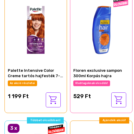
Palette Intensive Color
Floren exclusive sampon
Creme tartós hajfesték 7-
300ml Korpás hajra
77 intenzív rezes vörös
Az akció részletei
Klubtagoknak olcsóbb!
1 199 Ft
529 Ft
Többet olcsóbban!
Ajándék akció!
3
x