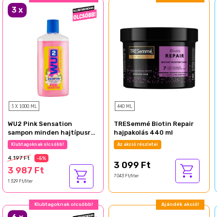
3
x
3 X 1000 ML
440 ML
WU2 Pink Sensation
TRESemmé Biotin Repair
sampon minden hajtípusra
hajpakolás 440 ml
1000 ml
Klubtagoknak olcsóbb!
Az akció részletei
4 197 Ft
-5%
3 099 Ft
3 987 Ft
7 043 Ft/liter
1 329 Ft/liter
Klubtagoknak olcsóbb!
Ajándék akció!