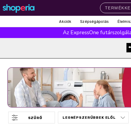
Akciók
Szépségápolás
Élelmis
Népszerű kategóriák
Az ExpressOne futárszolgálat
Szépségápolás
Élelmiszer
Mosás
Mosogatás
Takarítás
Baba-mama
Háztartás
Népszerű márkák
Pampers
Lenor
Finish
Violeta
Coccolino
Népszerű keresések
leukoplast
ariel
lenor
finish
pampers
SZŰRŐ