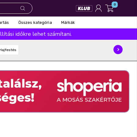
0
Összes kategória
Márkák
artás
ítási időkre lehet számítani.
Hajfestés