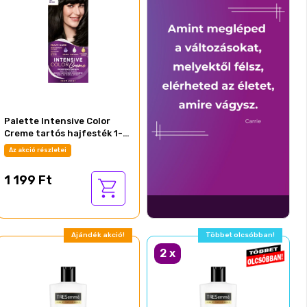
Palette Intensive Color
Creme tartós hajfesték 1-0
Ónix fekete
Az akció részletei
1 199 Ft
Ajándék akció!
Többet olcsóbban!
2
x