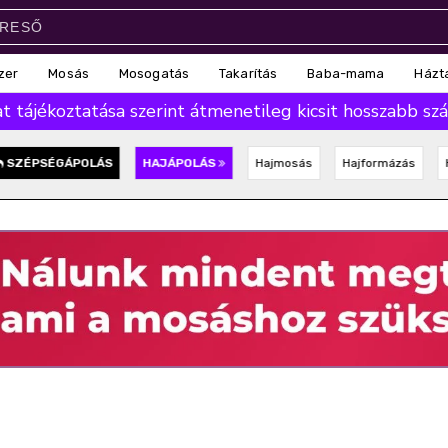
zer
Mosás
Mosogatás
Takarítás
Baba-mama
Házt
 tájékoztatása szerint átmenetileg kicsit hosszabb száll
SZÉPSÉGÁPOLÁS
HAJÁPOLÁS
Hajmosás
Hajformázás