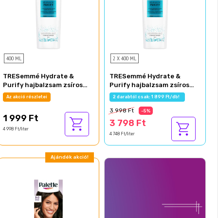
400 ML
2 X 400 ML
TRESemmé Hydrate &
TRESemmé Hydrate &
Purify hajbalzsam zsíros
Purify hajbalzsam zsíros
hajra 400 ml
hajra 400 ml
Az akció részletei
2 darabtól csak: 1 899 Ft/db!
3 998 Ft
-5%
1 999 Ft
3 798 Ft
4 998 Ft/liter
4 748 Ft/liter
Ajándék akció!