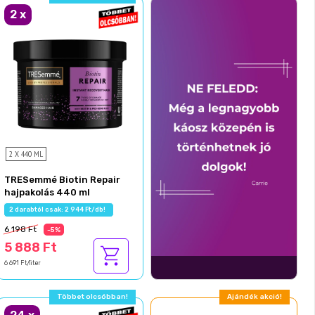
2
x
2 X 440 ML
TRESemmé Biotin Repair
hajpakolás 440 ml
2 darabtól csak: 2 944 Ft/db!
6 198 Ft
-5%
5 888 Ft
6 691 Ft/liter
Többet olcsóbban!
Ajándék akció!