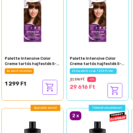
Palette Intensive Color
Palette Intensive Color
Creme tartós hajfesték 5-
Creme tartós hajfesték 5-
68 Gesztenye
68 Gesztenye
Az akció részletei
24 darabtól csak: 1 234 Ft/db!
31 176 Ft
-5%
1 299 Ft
29 616 Ft
Ajándék akció!
Többet olcsóbban!
2
x