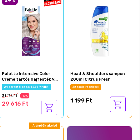
24
x
Palette Intensive Color
Head & Shoulders sampon
Creme tartós hajfesték 9,5-
200ml Citrus Fresh
21 ragyogó ezüstszőke
24 darabtól csak: 1 234 Ft/db!
Az akció részletei
31 176 Ft
-5%
1 199 Ft
29 616 Ft
Ajándék akció!