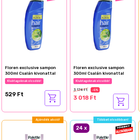
Floren exclusive sampon
Floren exclusive sampon
300ml Csalán kivonattal
300ml Csalán kivonattal
Klubtagoknak olcsóbb!
Klubtagoknak olcsóbb!
3 174 Ft
-5%
529 Ft
3 018 Ft
Ajándék akció!
Többet olcsóbban!
24
x