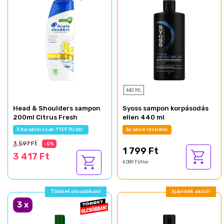
440 ML
Head & Shoulders sampon
Syoss sampon korpásodás
200ml Citrus Fresh
ellen 440 ml
3 darabtól csak: 1 139 Ft/db!
Az akció részletei
3 597 Ft
-5%
1 799 Ft
3 417 Ft
4 089 Ft/liter
Többet olcsóbban!
Ajándék akció!
3
x