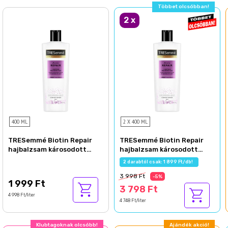
Többet olcsóbban!
2
x
400 ML
2 X 400 ML
TRESemmé Biotin Repair
TRESemmé Biotin Repair
hajbalzsam károsodott
hajbalzsam károsodott
hajra 400 ml
hajra 400 ml
2 darabtól csak: 1 899 Ft/db!
3 998 Ft
-5%
1 999 Ft
3 798 Ft
4 998 Ft/liter
4 748 Ft/liter
Klubtagoknak olcsóbb!
Ajándék akció!