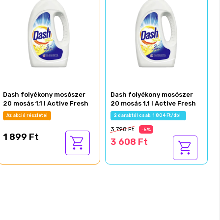
Dash folyékony mosószer
Dash folyékony mosószer
20 mosás 1,1 l Active Fresh
20 mosás 1,1 l Active Fresh
Az akció részletei
2 darabtól csak: 1 804 Ft/db!
3 798 Ft
-5%
1 899 Ft
3 608 Ft