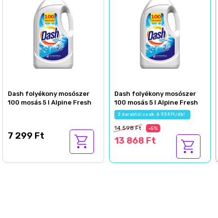
Dash folyékony mosószer
Dash folyékony mosószer
100 mosás 5 l Alpine Fresh
100 mosás 5 l Alpine Fresh
2 darabtól csak: 6 934 Ft/db!
14 598 Ft
-5%
7 299 Ft
13 868 Ft