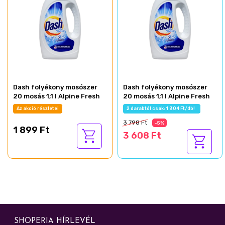
Dash folyékony mosószer
Dash folyékony mosószer
20 mosás 1,1 l Alpine Fresh
20 mosás 1,1 l Alpine Fresh
Az akció részletei
2 darabtól csak: 1 804 Ft/db!
3 798 Ft
-5%
1 899 Ft
3 608 Ft
SHOPERIA HÍRLEVÉL