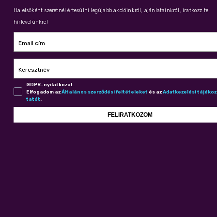
Ha elsőként szeretnél értesülni legújabb akcióinkról, ajánlatainkról, iratkozz fel
hírlevelünkre!
Email cím
Keresztnév
GDPR-nyilatkozat.
Elfogadom az
Ál­ta­lá­nos szer­ző­dé­si fel­té­te­le­ket
és az
Adat­ke­ze­lé­si tá­jé­ko
ta­tót
.
FELIRATKOZOM