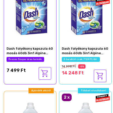
Dash folyékony kapszula 60
Dash folyékony kapszula 60
mosás 60db 3in1 Alpine
mosás 60db 3in1 Alpine
Fresh
Fresh
Összes Szuper áras termék.
2 darabtól csak: 7 124 Ft/db!
14 998 Ft
-5%
7 499 Ft
14 248 Ft
Ajándék akció!
Többet olcsóbban!
2
x