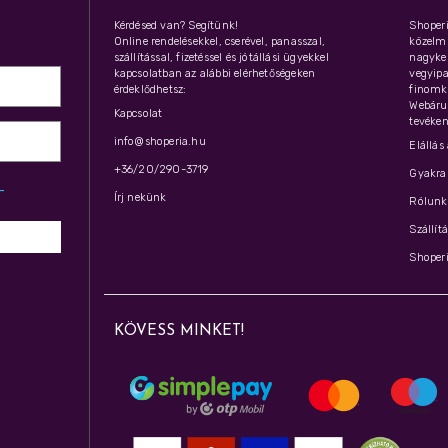
Kérdésed van? Segítünk!
Shoperi
Online rendelésekkel, cserével, panasszal,
közelmú
szállítással, fizetéssel és jótállási ügyekkel
nagyker
kapcsolatban az alábbi elérhetőségeken
vegyipar
érdeklődhetsz:
finomk
Webáru
Kapcsolat
tevéken
info@shoperia.hu
Elállás
+36/20/290-3719
Gyakran
z­
Írj nekünk
Rólunk 
Szállít
Shoperi
KÖVESS MINKET!