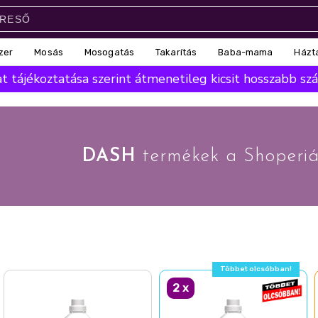
zer
Mosás
Mosogatás
Takarítás
Baba-mama
Házt
 tájékoztatása szerint átmenetileg kicsit hosszabb száll
DASH
termékek a Shoperi
Többet olcsóbban!
2
x