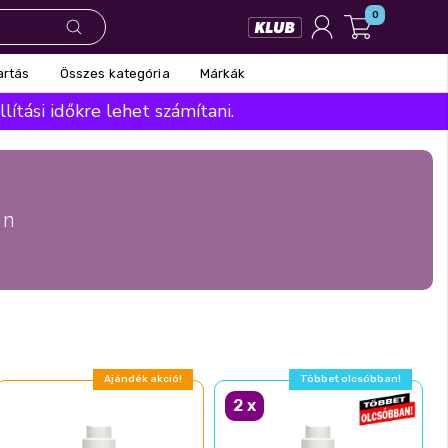
0
Összes kategória
Márkák
artás
ítási időkre lehet számítani.
án
Ajándék akció!
Többet olcsóbban!
2
x