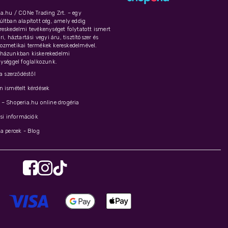
a.hu / CONe Trading Zrt. – egy
ltban alapított cég, amely eddig
eskedelmi tevékenységet folytatott ismert
i, háztartási vegyi áru, tisztítószer és
ozmetikai termékek kereskedelmével.
házunkban kiskerekedelmi
ységgel foglalkozunk.
 a szerződéstől
 ismételt kérdések
– Shoperia.hu online drogéria
ási információk
a percek - Blog