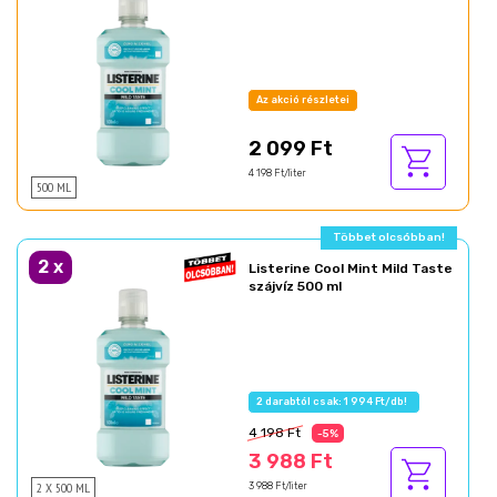
Az akció részletei
2 099 Ft
4 198 Ft/liter
500 ML
Többet olcsóbban!
2
x
Listerine Cool Mint Mild Taste
szájvíz 500 ml
2 darabtól csak: 1 994 Ft/db!
4 198 Ft
-5%
3 988 Ft
2 X 500 ML
3 988 Ft/liter