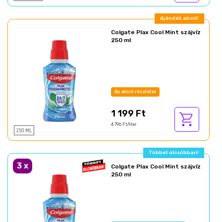
Ajándék akció!
Colgate Plax Cool Mint szájvíz
250 ml
Az akció részletei
1 199 Ft
4 796 Ft/liter
250 ML
Többet olcsóbban!
3
x
Colgate Plax Cool Mint szájvíz
250 ml