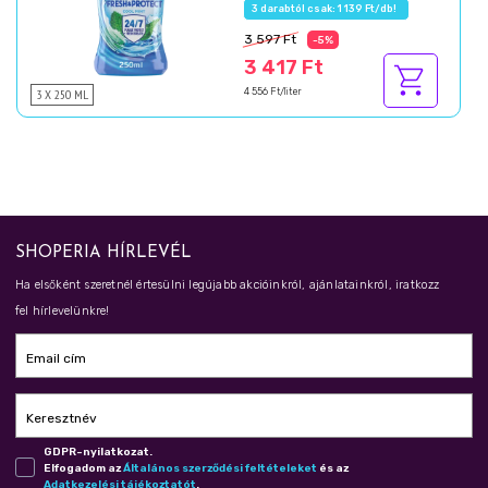
3 darabtól csak: 1 139 Ft/db!
3 597 Ft
-5%
3 417 Ft
3 X 250 ML
4 556 Ft/liter
SHOPERIA HÍRLEVÉL
Ha elsőként szeretnél értesülni legújabb akcióinkról, ajánlatainkról, iratkozz
fel hírlevelünkre!
Email cím
Keresztnév
GDPR-nyilatkozat.
Elfogadom az
Ál­ta­lá­nos szer­ző­dé­si fel­té­te­le­ket
és az
Adat­ke­ze­lé­si tá­jé­koz­ta­tót
.