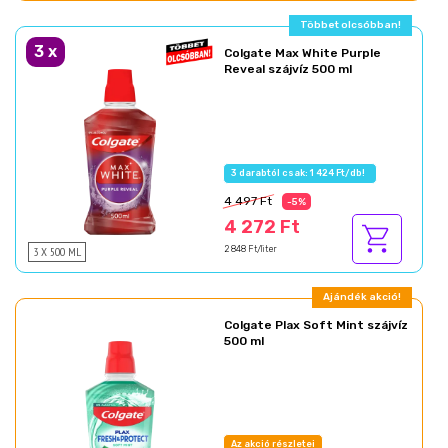
Többet olcsóbban!
3
x
Colgate Max White Purple
Reveal szájvíz 500 ml
3 darabtól csak: 1 424 Ft/db!
4 497 Ft
-5%
4 272 Ft
3 X 500 ML
2 848 Ft/liter
Ajándék akció!
Colgate Plax Soft Mint szájvíz
500 ml
Az akció részletei