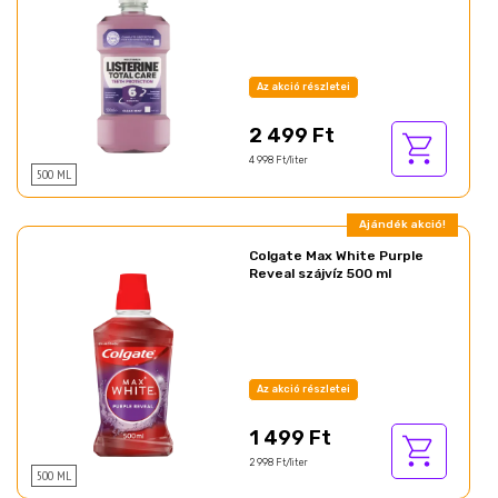
Az akció részletei
2 499 Ft
4 998 Ft/liter
500 ML
Ajándék akció!
Colgate Max White Purple
Reveal szájvíz 500 ml
Az akció részletei
1 499 Ft
2 998 Ft/liter
500 ML