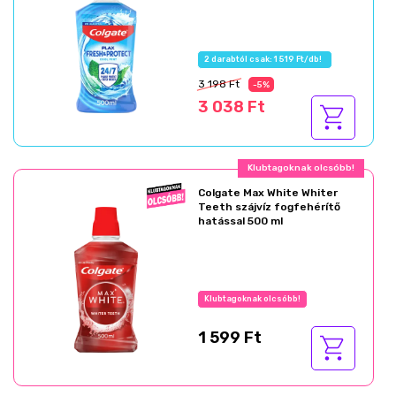
2 darabtól csak: 1 519 Ft/db!
3 198 Ft
-5%
3 038 Ft
Klubtagoknak olcsóbb!
Colgate Max White Whiter
Teeth szájvíz fogfehérítő
hatással 500 ml
Klubtagoknak olcsóbb!
1 599 Ft