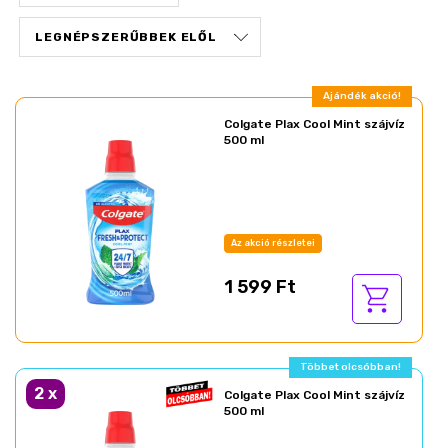
Ajándék akció!
Colgate Plax Cool Mint szájvíz
500 ml
Az akció részletei
1 599 Ft
Többet olcsóbban!
2
x
Colgate Plax Cool Mint szájvíz
500 ml