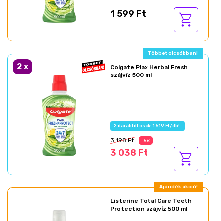
1 599 Ft
Többet olcsóbban!
2
x
Colgate Plax Herbal Fresh
szájvíz 500 ml
2 darabtól csak: 1 519 Ft/db!
3 198 Ft
-5%
3 038 Ft
Ajándék akció!
Listerine Total Care Teeth
Protection szájvíz 500 ml