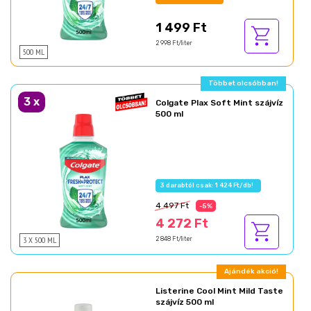
1 499 Ft
2 998 Ft/liter
500 ML
Többet olcsóbban!
3
x
Colgate Plax Soft Mint szájvíz
500 ml
3 darabtól csak: 1 424 Ft/db!
4 497 Ft
-5%
4 272 Ft
3 X 500 ML
2 848 Ft/liter
Ajándék akció!
Listerine Cool Mint Mild Taste
szájvíz 500 ml