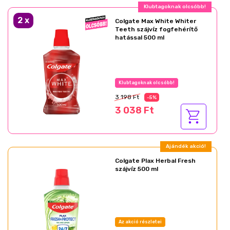
Klubtagoknak olcsóbb!
2
x
Colgate Max White Whiter
Teeth szájvíz fogfehérítő
hatással 500 ml
Klubtagoknak olcsóbb!
3 198 Ft
-5%
3 038 Ft
Ajándék akció!
Colgate Plax Herbal Fresh
szájvíz 500 ml
Az akció részletei