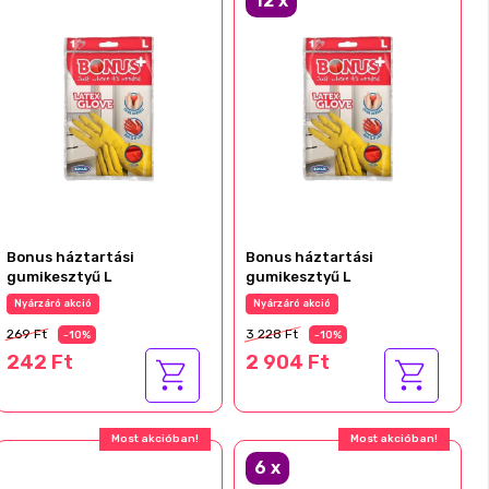
12
x
Bonus háztartási
Bonus háztartási
gumikesztyű L
gumikesztyű L
Nyárzáró akció
Nyárzáró akció
269 Ft
3 228 Ft
-10%
-10%
242 Ft
2 904 Ft
Most akcióban!
Most akcióban!
6
x