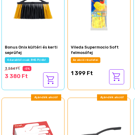
Bonus Onix kültéri és kerti
Vileda Supermocio Soft
seprűfej
felmosófej
4 darabtól csak: 845 Ft/db!
Az akció részletei
3 556 Ft
-5%
1 399 Ft
3 380 Ft
Ajándék akció!
Ajándék akció!