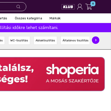
0
Összes kategória
Márkák
artás
ítási időkre lehet számítani.
ás
WC-tisztítás
Ablaktisztítás
Általános tisztítás
Padlótiszt