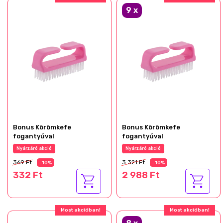
9
x
Bonus Körömkefe
Bonus Körömkefe
fogantyúval
fogantyúval
Nyárzáró akció
Nyárzáró akció
369 Ft
3 321 Ft
-10%
-10%
332 Ft
2 988 Ft
Most akcióban!
Most akcióban!