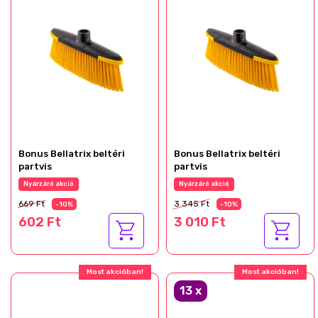
Bonus Bellatrix beltéri
Bonus Bellatrix beltéri
partvis
partvis
Nyárzáró akció
Nyárzáró akció
669 Ft
3 345 Ft
-10%
-10%
602 Ft
3 010 Ft
Most akcióban!
Most akcióban!
13
x