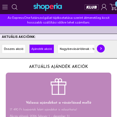
Az ExpressOne futárszolgálat tájékoztatása szerint átmenetileg kicsit
Népszerű kategóriák
hosszabb szállítási időkre lehet számítani.
Szépségápolás
Élelmiszer
Mosás
Mosogatás
AKTUÁLIS AKCIÓINK:
Takarítás
Baba-mama
Háztartás
Összes akció
Ajándék akció
Nagybevásárlóknak - többet olcsóbba
Népszerű márkák
Pampers
Lenor
Violeta
Coccolino
Silan
AKTUÁLIS AJÁNDÉK AKCIÓK
Népszerű keresések
leukoplast
ariel
lenor
finish
pampers
Válassz ajándékot a vásárlásod mellé
17 490 Ft kosárérték felett ajándékot is választhatsz!
Akciós időszak: 2026. február 1. - december 31.