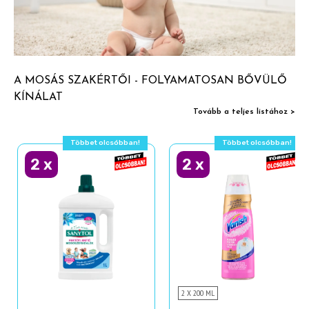
A MOSÁS SZAKÉRTŐI - FOLYAMATOSAN BŐVÜLŐ
KÍNÁLAT
Tovább a teljes listához >
Többet olcsóbban!
Többet olcsóbban!
2
x
2
x
2 X 200 ML