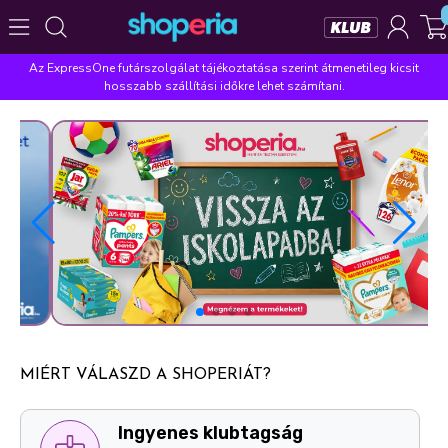
Az ExpressOne futárszolgálat tájékoztatása szerint átmenetileg kicsit
Népszerű kategóriák
hosszabb szállítási időkre lehet számítani.
Szépségápolás
Élelmiszer
Mosás
Mosogatás
Takarítás
Baba-mama
Háztartás
Népszerű márkák
Pampers
Lenor
Violeta
Coccolino
Silan
Népszerű keresések
leukoplast
ariel
lenor
finish
pampers
MIÉRT VÁLASZD A SHOPERIÁT?
Ingyenes személyes átvételi