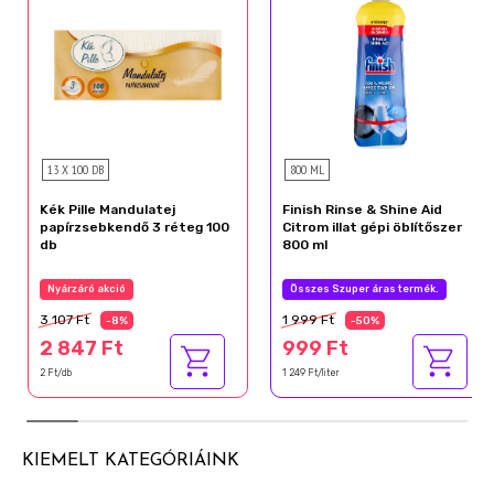
13 X 100 DB
800 ML
Kék Pille Mandulatej
Finish Rinse & Shine Aid
papírzsebkendő 3 réteg 100
Citrom illat gépi öblítőszer
db
800 ml
Nyárzáró akció
Összes Szuper áras termék.
3 107 Ft
1 999 Ft
-8%
-50%
2 847 Ft
999 Ft
2 Ft/db
1 249 Ft/liter
KIEMELT KATEGÓRIÁINK