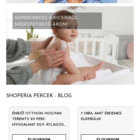
GONDOSKODJ A KICSIKRŐL,
MEGFIZETHETŐ ÁRON!
SHOPERIA PERCEK - BLOG
ÉNIDŐ OTTHON: HOGYAN
7 HIBA, AMIT ÉRDEMES
TEREMTS 20 PERC
ELKERÜLNI
NYUGALMAT EGY ÁTLAGOS
HÉTKÖZNAPON?
ELOLVASOM
ELOLVASOM