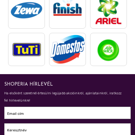
SHOPERIA HÍRLEVÉL
Ha elsőként szeretnél értesülni legújabb akcióinkról, ajánlatainkról, iratkozz
fel hírlevelünkre!
Email cím
Keresztnév