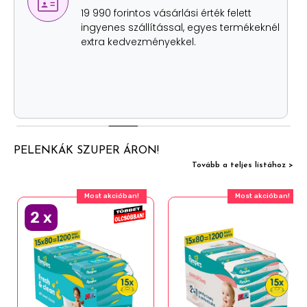
lehetőség
Értékhatártól függetlenül, szállítási
költség nélkül két helyen is átveheted
személyesen a rendelésed.
PELENKÁK SZUPER ÁRON!
Tovább a teljes listához >
Most akcióban!
Most akcióban!
2
x