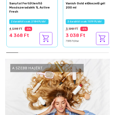
Sanytol Fertőtlenítő
Vanish Gold előkezelő gél
Mosószeradalék 1L Active
200 ml
Fresh
2 darabtól csak: 2 184 Ft/db!
2 darabtól csak: 1 519 Ft/db!
4 598 Ft
3 198 Ft
-5%
-5%
4 368 Ft
3 038 Ft
7 595 Ft/liter
A SZEBB HAJÉRT