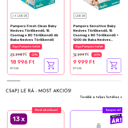
2 X 1200 DB
1200 DB
Pampers Fresh Clean Baby
Pampers Sensitive Baby
Nedves Törlőkendő, 15
Nedves Törlőkendő, 15
Csomag x 80 Törlőkendő db
Csomag x 80 Törlőkendő =
Baba Nedves Törlőkendő
1200 db Baba Nedves
Törlőkendő
Giga Pampers hetek
Giga Pampers hetek
25 998 Ft
12 999 Ft
-27%
-23%
18 996 Ft
9 999 Ft
8 Ft/db
8 Ft/db
CSAPJ LE RÁ - MOST AKCIÓS!
Tovább a teljes listához >
Most akcióban!
Szuper ár!
13
x