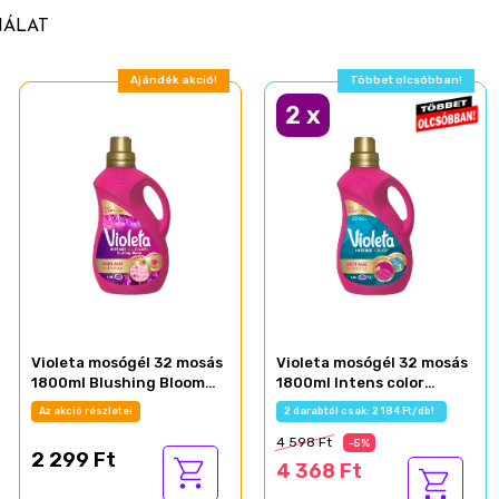
NÁLAT
Ajándék akció!
Ajándék akció!
2
x
Violeta mosógél 32 mosás
Violeta mosógél 32 mosás
1800ml Blushing Bloom
1800ml Intens color
károsodott ruhákhoz
színes ruhákhoz
Az akció részletei
Az akció részletei
4 598 Ft
-5%
2 299 Ft
4 368 Ft