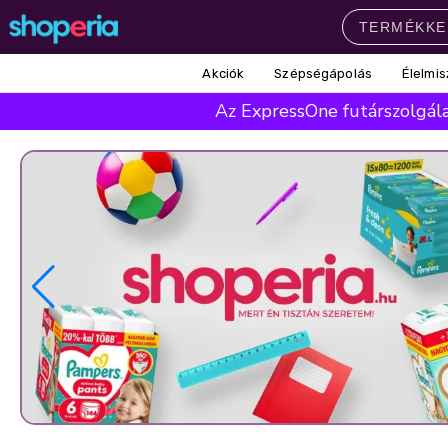
Akciók
Szépségápolás
Élelmis
Népszerű kategóriák
Az ExpressOne futárszolgálat
Szépségápolás
Élelmiszer
Mosás
Mosogatás
Takarítás
Baba-mama
Háztartás
Népszerű márkák
Pampers
Lenor
Violeta
Coccolino
Silan
Népszerű keresések
leukoplast
ariel
lenor
finish
pampers