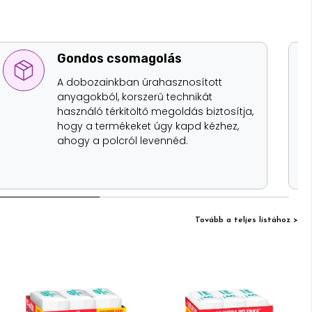
Gondos csomagolás
A dobozainkban úrahasznosított
anyagokból, korszerű technikát
használó térkitöltő megoldás biztosítja,
hogy a termékeket úgy kapd kézhez,
ahogy a polcról levennéd.
Tovább a teljes listához >
Ajándék akció!
Ajándék akció!