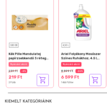
100 DB
4,50 L
Kék Pille Mandulatej
Ariel Folyékony Mosószer
papírzsebkendő 3 réteg
Színes Ruhákhoz, 4.5 l,
100 db
100 Mosáshoz
Az akció részletei
Nyárzáró akció
239 Ft
8 899 Ft
-8%
-26%
219 Ft
6 599 Ft
2 Ft/db
1 466 Ft/liter
KIEMELT KATEGÓRIÁINK