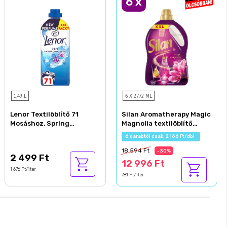
6
x
1,49 L
6 X 2772 ML
Lenor Textilöblítő 71
Silan Aromatherapy Magic
Mosáshoz, Spring
Magnolia textilöblítő
Awakening
koncentrátum 126 mosás
Az akció részletei
2772 ml
18 594 Ft
-30%
2 499 Ft
12 996 Ft
1 676 Ft/liter
781 Ft/liter