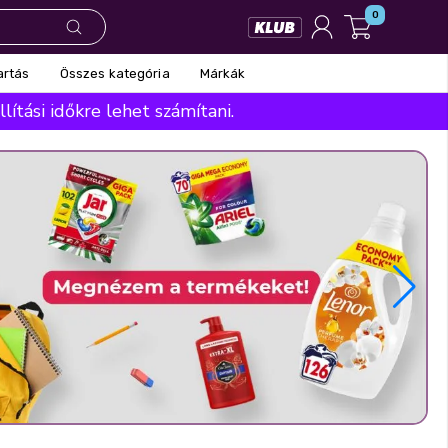
0
Összes kategória
Márkák
artás
ítási időkre lehet számítani.