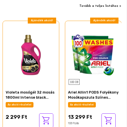
Tovább a teljes listához >
Ajándék akció!
Ajándék akció!
100 DB
Violeta mosógél 32 mosás
Ariel Allin1 PODS Folyékony
1800ml Intense black
Mosókapszula Színes
fekete ruhákhoz
Ruhákhoz, 100 Mosáshoz
Az akció részletei
Az akció részletei
2 299 Ft
13 299 Ft
133 Ft/db