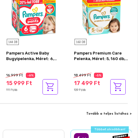
144 DB
160 DB
Pampers Active Baby
Pampers Premium Care
Bugyipelenka, Méret: 6,
Pelenka, Méret: 5, 160 db,
144 db Pelenka, 13kg-19kg
11kg-16kg
Az akció részletei
Az akció részletei
16 999 Ft
18 499 Ft
-6%
-5%
15 999 Ft
17 499 Ft
111 Ft/db
109 Ft/db
Tovább a teljes listához >
Ajándék akció!