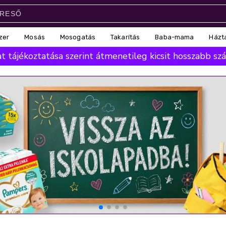
zer
Mosás
Mosogatás
Takarítás
Baba-mama
Házt
 tájékoztatása szerint átmenetileg kicsit hosszabb száll