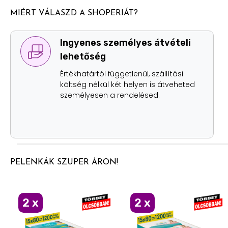
MIÉRT VÁLASZD A SHOPERIÁT?
Ingyenes személyes átvételi
lehetőség
Értékhatártól függetlenül, szállítási
költség nélkül két helyen is átveheted
személyesen a rendelésed.
PELENKÁK SZUPER ÁRON!
Ajándék akció!
Ajándék akció!
2
x
2
x