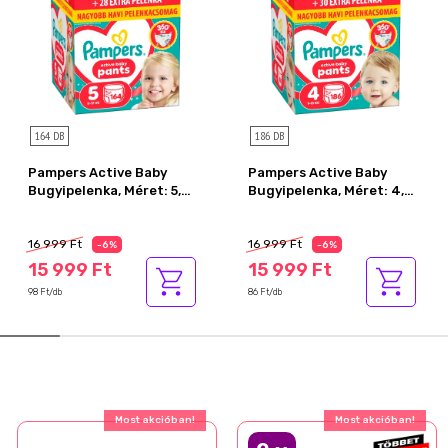
164 DB
186 DB
Pampers Active Baby
Pampers Active Baby
Bugyipelenka, Méret: 5,
Bugyipelenka, Méret: 4,
164 db Pelenka, 11kg-17kg
186 db Pelenka, 9kg-15kg
Az akció részletei
Az akció részletei
16 999 Ft
16 999 Ft
-6%
-6%
15 999 Ft
15 999 Ft
98 Ft/db
86 Ft/db
Ajándék akció!
Ajándék akció!