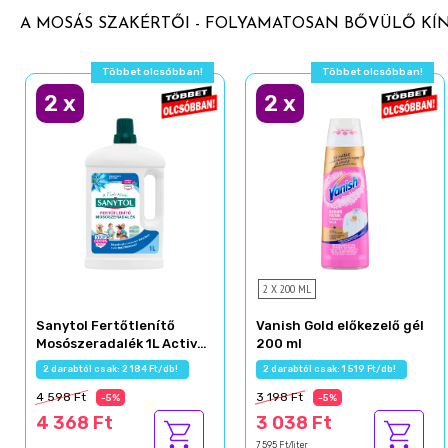
A MOSÁS SZAKÉRTŐI - FOLYAMATOSAN BŐVÜLŐ KÍ
Többet olcsóbban!
Többet olcsóbban!
2
x
2
x
2 X 200 ML
Sanytol Fertőtlenítő
Vanish Gold előkezelő gél
Mosószeradalék 1L Active
200 ml
Fresh
2 darabtól csak: 2 184 Ft/db!
2 darabtól csak: 1 519 Ft/db!
4 598 Ft
3 198 Ft
-5%
-5%
4 368 Ft
3 038 Ft
7 595 Ft/liter