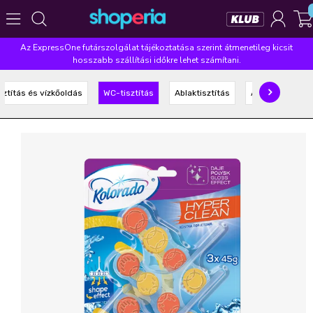
Az ExpressOne futárszolgálat tájékoztatása szerint átmenetileg kicsit
Népszerű kategóriák
hosszabb szállítási időkre lehet számítani.
Szépségápolás
Élelmiszer
Mosás
Mosogatás
sztítás és vízkőoldás
WC-tisztítás
Ablaktisztítás
Általános tisztí
Takarítás
Baba-mama
Háztartás
Népszerű márkák
Pampers
Lenor
Finish
Violeta
Coccolino
Népszerű keresések
leukoplast
ariel
lenor
finish
pampers