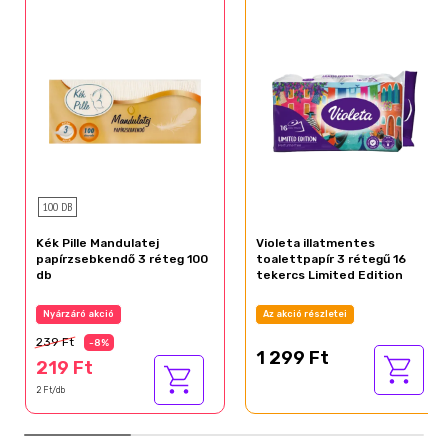
100 DB
Kék Pille Mandulatej
Violeta illatmentes
papírzsebkendő 3 réteg 100
toalettpapír 3 rétegű 16
db
tekercs Limited Edition
Nyárzáró akció
Az akció részletei
239 Ft
-8%
1 299 Ft
219 Ft
2 Ft/db