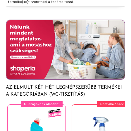
terméke(ke)t szeretnéd a kosárba tenni.
AZ ELMÚLT KÉT HÉT LEGNÉPSZERŰBB TERMÉKEI
A KATEGÓRIÁBAN (WC-TISZTÍTÁS)
Klubtagoknak olcsóbb!
Most akcióban!