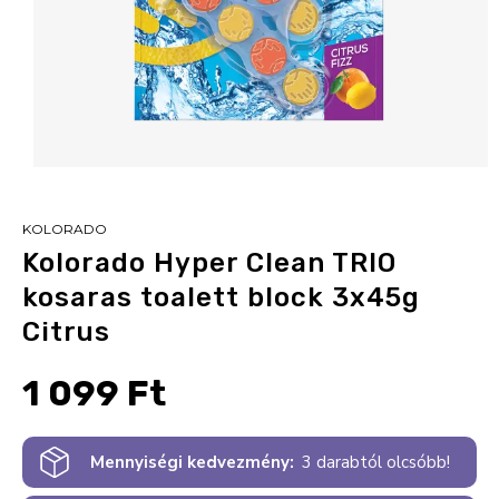
KOLORADO
Kolorado Hyper Clean TRIO
kosaras toalett block 3x45g
Citrus
1 099 Ft
Mennyiségi kedvezmény:
3 darabtól olcsóbb!