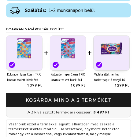
Szállítás:
1-2 munkanapon belül
GYAKRAN VÁSÁROLJÁK EGYÜTT
+
+
Kolorado Hyper Clean TRIO
Kolorado Hyper Clean TRIO
Violeta illatmentes
kosaras toalett block 3x45g
kosaras toalett block 3x45g
toalettpapír 3 rétegű 16
Citrus
Virág
tekercs Limited Edition
1 099 Ft
1 099 Ft
1 299 Ft
KOSÁRBA MIND A 3 TERMÉKET
A 3 kiválasztott termék ára összesen:
3 497 Ft
Vásárlóink ezzel a termékkel együtt jellemzően még ezeket a
termékeket szokták rendelni. Ha szeretnéd, egyszerre beteheted
mindegyiket a kosaradba, vagy kiválaszthatod, hogy melyik