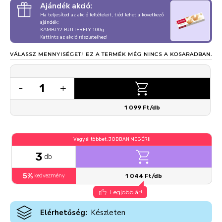
Ajándék akció:
Ha teljesíted az akció feltételeit, tiéd lehet a következő
ajándék:
KAMBLY2 BUTTERFLY 100g
Kattints az akció részleteihez!
VÁLASSZ MENNYISÉGET!
EZ A TERMÉK MÉG NINCS A KOSARADBAN.
1
-
+
1 099 Ft/db
Vegyél többet, JOBBAN MEGÉRI!
3
db
5%
kedvezmény
1 044 Ft/db
Legjobb ár!
Elérhetőség:
Készleten