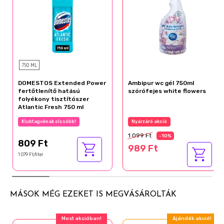
750 ML
DOMESTOS Extended Power
Ambipur wc gél 750ml
fertőtlenítő hatású
szórófejes white flowers
folyékony tisztítószer
Atlantic Fresh 750 ml
Klubtagoknak olcsóbb!
Nyárzáró akció
1 099 Ft
-10%
809 Ft
989 Ft
1 079 Ft/liter
MÁSOK MÉG EZEKET IS MEGVÁSÁROLTÁK
Most akcióban!
Ajándék akció!