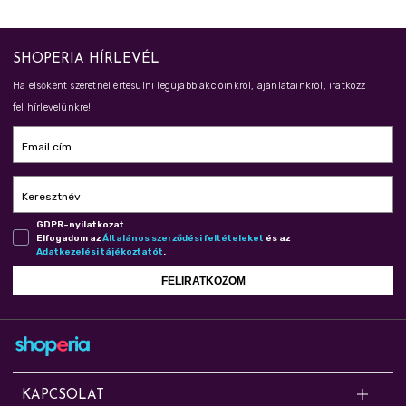
SHOPERIA HÍRLEVÉL
Ha elsőként szeretnél értesülni legújabb akcióinkról, ajánlatainkról, iratkozz
fel hírlevelünkre!
Email cím
Keresztnév
GDPR-nyilatkozat.
Elfogadom az
Ál­ta­lá­nos szer­ző­dé­si fel­té­te­le­ket
és az
Adat­ke­ze­lé­si tá­jé­koz­ta­tót
.
FELIRATKOZOM
KAPCSOLAT