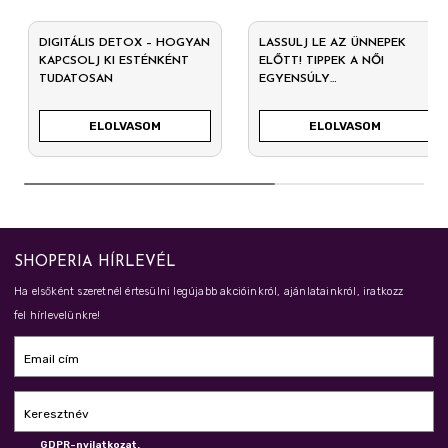
DIGITÁLIS DETOX – HOGYAN
LASSULJ LE AZ ÜNNEPEK
KAPCSOLJ KI ESTÉNKÉNT
ELŐTT! TIPPEK A NŐI
TUDATOSAN
EGYENSÚLY
MEGŐRZÉSÉHEZ
DECEMBERBEN
ELOLVASOM
ELOLVASOM
SHOPERIA HÍRLEVÉL
Ha elsőként szeretnél értesülni legújabb akcióinkról, ajánlatainkról, iratkozz
fel hírlevelünkre!
Email cím
Keresztnév
GDPR-nyilatkozat.