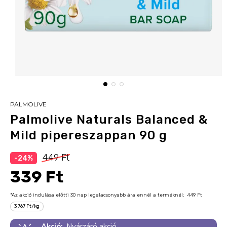
PALMOLIVE
Palmolive Naturals Balanced &
Mild pipereszappan 90 g
449 Ft
-24%
339 Ft
*Az akció indulása előtti 30 nap legalacsonyabb ára ennél a terméknél:
449 Ft
3 767 Ft/kg
Akció:
Nyárzáró akció