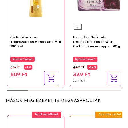
90 G
Jade folyékony
Palmolive Naturals
krémszappan Honey and Milk
Irresistible Touch with
1000ml
Orchid pipereszappan 90 g
Nyárzáró akció
Nyárzáró akció
669 Ft
449 Ft
-9%
-24%
609 Ft
339 Ft
3 767 Ft/kg
MÁSOK MÉG EZEKET IS MEGVÁSÁROLTÁK
Most akcióban!
Ajándék akció!