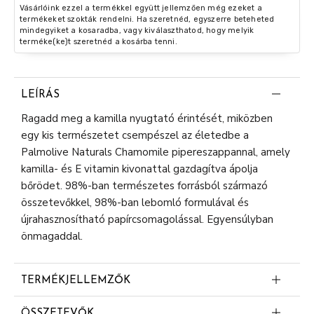
Vásárlóink ezzel a termékkel együtt jellemzően még ezeket a
termékeket szokták rendelni. Ha szeretnéd, egyszerre beteheted
mindegyiket a kosaradba, vagy kiválaszthatod, hogy melyik
terméke(ke)t szeretnéd a kosárba tenni.
LEÍRÁS
Ragadd meg a kamilla nyugtató érintését, miközben
egy kis természetet csempészel az életedbe a
Palmolive Naturals Chamomile pipereszappannal, amely
kamilla- és E vitamin kivonattal gazdagítva ápolja
bőrödet. 98%-ban természetes forrásból származó
összetevőkkel, 98%-ban lebomló formulával és
újrahasznosítható papírcsomagolással. Egyensúlyban
önmagaddal.
TERMÉKJELLEMZŐK
98%-ban természetes forrásból
ÖSSZETEVŐK