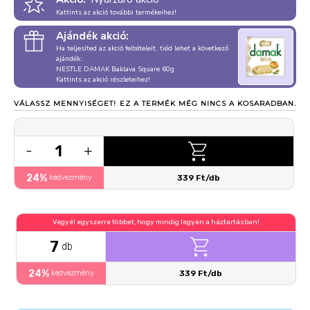
Kattints az akció további termékeihez!
Ajándék akció:
Ha teljesíted az akció feltételeit, tiéd lehet a következő
ajándék:
NESTLE DAMAK Baklava Square 60g
Kattints az akció részleteihez!
VÁLASSZ MENNYISÉGET!
EZ A TERMÉK MÉG NINCS A KOSARADBAN.
1
-
+
24%
kedvezmény
339 Ft/db
Vegyél egyszerre többet, hogy mindig legyen a háztartásban!
7
db
24%
kedvezmény
339 Ft/db