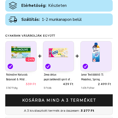
Elérhetőség:
Készleten
Szállítás:
1-2 munkanapon belül
GYAKRAN VÁSÁROLJÁK EGYÜTT
+
+
-24%
Palmolive Naturals
Zewa delux
Lenor Textilöblítő 71
Balanced & Mild
papírzsebkendő spirit of
Mosáshoz, Spring
pipereszappan 90 g
tea 3 rétegű 90 db
Awakening
339 Ft
439 Ft
2 499 Ft
3 767 Ft/kg
5 Ft/db
1 676 Ft/liter
KOSÁRBA MIND A 3 TERMÉKET
A 3 kiválasztott termék ára összesen:
3 277 Ft