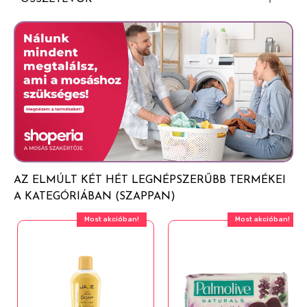
98%-ban lebomló formula
Sodium Palmate, Sodium Oleate, Aqua, Glycerin,
Újrahasznosítható papírcsomagolás
Kaolin, Sodium Laurate, Sodium Chloride, Parfum,
Tetrasodium EDTA, Etidronic Acid, Tocopheryl
Acetate, Disodium Distyrylbiphenyl Disulfonate,
Prunus Amygdalus Dulcis Seed Extract, Sine Adipe
Lac, Chamomilla Recutita Flower Extract, Prunus
Amygdalus Dulcis Oil, Tocopherol, Eugenia
Caryophyllus Leaf Oil, Alpha-Isomethyl Ionone,
Citronellol, Coumarin, Eugenol, Hexyl Cinnamal,
Linalool, CI 77891.
AZ ELMÚLT KÉT HÉT LEGNÉPSZERŰBB TERMÉKEI
A KATEGÓRIÁBAN (SZAPPAN)
Most akcióban!
Most akcióban!