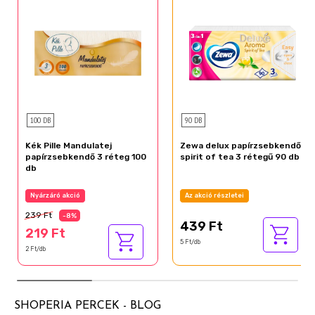
100 DB
90 DB
Kék Pille Mandulatej
Zewa delux papírzsebkendő
papírzsebkendő 3 réteg 100
spirit of tea 3 rétegű 90 db
db
Nyárzáró akció
Az akció részletei
239 Ft
-8%
439 Ft
219 Ft
5 Ft/db
2 Ft/db
SHOPERIA PERCEK - BLOG