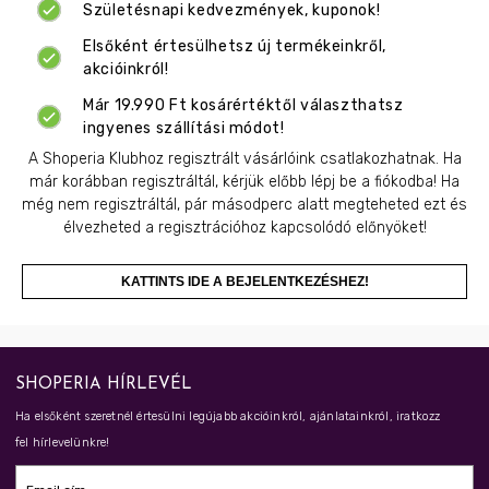
Születésnapi kedvezmények, kuponok!
Elsőként értesülhetsz új termékeinkről,
akcióinkról!
Már 19.990 Ft kosárértéktől választhatsz
ingyenes szállítási módot!
A Shoperia Klubhoz regisztrált vásárlóink csatlakozhatnak. Ha
már korábban regisztráltál, kérjük előbb lépj be a fiókodba! Ha
még nem regisztráltál, pár másodperc alatt megteheted ezt és
élvezheted a regisztrációhoz kapcsolódó előnyöket!
KATTINTS IDE A BEJELENTKEZÉSHEZ!
SHOPERIA HÍRLEVÉL
Ha elsőként szeretnél értesülni legújabb akcióinkról, ajánlatainkról, iratkozz
fel hírlevelünkre!