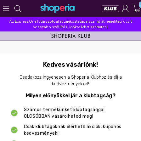
Az ExpressOne futárszolgálat tájékoztatása szerint átmenetileg kicsit
Népszerű kategóriák
hosszabb szállítási időkre lehet számítani.
SHOPERIA KLUB
Szépségápolás
Élelmiszer
Mosás
Mosogatás
Takarítás
Baba-mama
Háztartás
Népszerű márkák
Kedves vásárlónk!
Pampers
Lenor
Violeta
Coccolino
Silan
Csatlakozz ingyenesen a Shoperia Klubhoz és élj a
Népszerű keresések
kedvezményekkel!
leukoplast
ariel
lenor
finish
pampers
Milyen előnyökkel jár a klubtagság?
Számos termékünket klubtagsággal
OLCSÓBBAN vásárolhatod meg!
Csak klubtagoknak elérhető akciók, kuponos
kedvezmények!