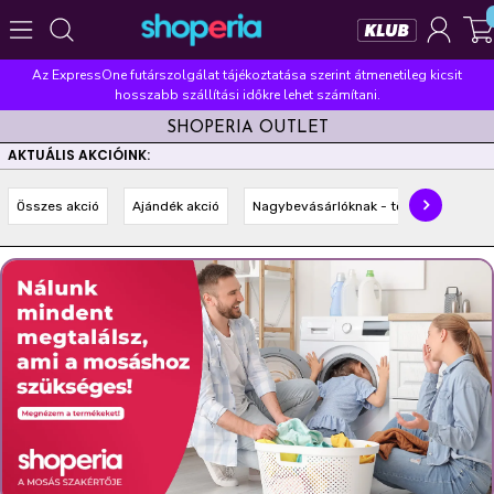
Az ExpressOne futárszolgálat tájékoztatása szerint átmenetileg kicsit
Népszerű kategóriák
hosszabb szállítási időkre lehet számítani.
SHOPERIA OUTLET
Szépségápolás
Élelmiszer
Mosás
Mosogatás
AKTUÁLIS AKCIÓINK:
Takarítás
Baba-mama
Háztartás
Összes akció
Ajándék akció
Nagybevásárlóknak - többet olcsóbba
Népszerű márkák
Pampers
Lenor
Finish
Violeta
Coccolino
Népszerű keresések
leukoplast
ariel
lenor
finish
pampers