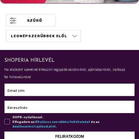
SZŰRŐ
SHOPERIA HÍRLEVÉL
Ha elsőként szeretnél értesülni legújabb akcióinkról, ajánlatainkról, iratkozz
fel hírlevelünkre!
Email cím
Keresztnév
GDPR-nyilatkozat.
Elfogadom az
Ál­ta­lá­nos szer­ző­dé­si fel­té­te­le­ket
és az
Adat­ke­ze­lé­si tá­jé­koz­ta­tót
.
FELIRATKOZOM