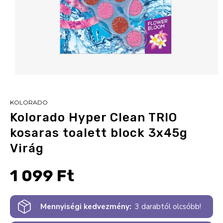
KOLORADO
Kolorado Hyper Clean TRIO
kosaras toalett block 3x45g
Virág
1 099 Ft
Mennyiségi kedvezmény:
3 darabtól olcsóbb!