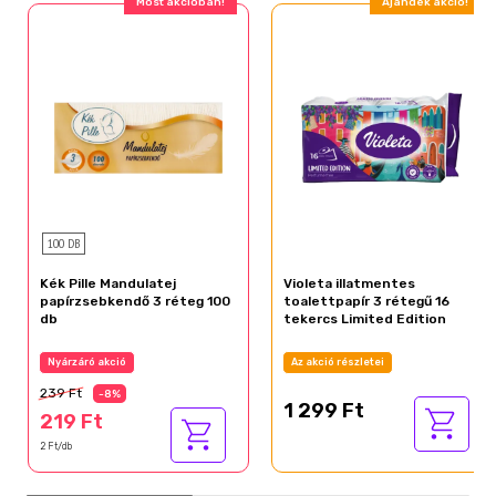
Most akcióban!
Ajándék akció!
100 DB
Kék Pille Mandulatej
Violeta illatmentes
papírzsebkendő 3 réteg 100
toalettpapír 3 rétegű 16
db
tekercs Limited Edition
Nyárzáró akció
Az akció részletei
239 Ft
-8%
1 299 Ft
219 Ft
2 Ft/db