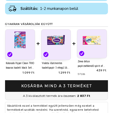
Szállítás:
1-2 munkanapon belül
GYAKRAN VÁSÁROLJÁK EGYÜTT
+
+
Zewa delux
Kolorado Hyper Clean TRIO
Violeta illatmentes
papírzsebkendő spirit of
kosaras toalett block 3x45g
toalettpapír 3 rétegű 16
tea 3 rétegű 90 db
439 Ft
Virág
tekercs Limited Edition
1 099 Ft
1 299 Ft
5 Ft/db
KOSÁRBA MIND A 3 TERMÉKET
A 3 kiválasztott termék ára összesen:
2 837 Ft
Vásárlóink ezzel a termékkel együtt jellemzően még ezeket a
termékeket szokták rendelni. Ha szeretnéd, egyszerre beteheted