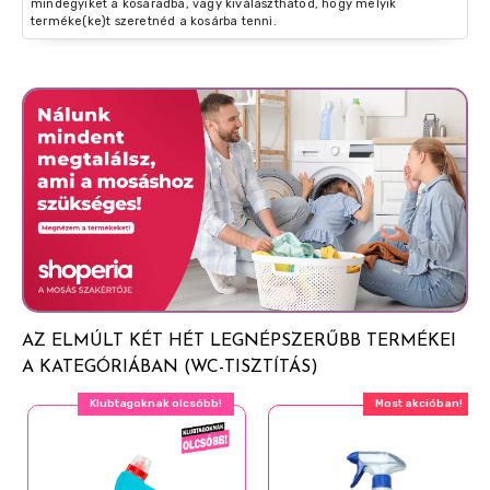
mindegyiket a kosaradba, vagy kiválaszthatod, hogy melyik
terméke(ke)t szeretnéd a kosárba tenni.
AZ ELMÚLT KÉT HÉT LEGNÉPSZERŰBB TERMÉKEI
A KATEGÓRIÁBAN (WC-TISZTÍTÁS)
Klubtagoknak olcsóbb!
Most akcióban!