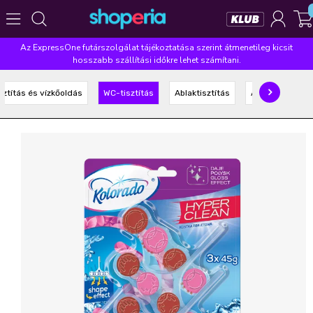
Az ExpressOne futárszolgálat tájékoztatása szerint átmenetileg kicsit
Népszerű kategóriák
hosszabb szállítási időkre lehet számítani.
Szépségápolás
Élelmiszer
Mosás
Mosogatás
sztítás és vízkőoldás
WC-tisztítás
Ablaktisztítás
Általános tisztí
Takarítás
Baba-mama
Háztartás
Népszerű márkák
Pampers
Lenor
Finish
Violeta
Coccolino
Népszerű keresések
leukoplast
ariel
lenor
finish
pampers