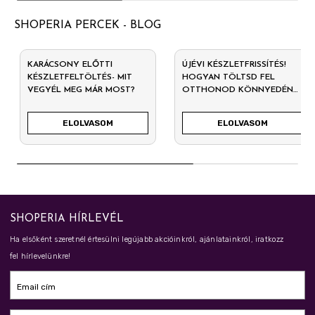
SHOPERIA PERCEK - BLOG
KARÁCSONY ELŐTTI
ÚJÉVI KÉSZLETFRISSÍTÉS!
KÉSZLETFELTÖLTÉS- MIT
HOGYAN TÖLTSD FEL
VEGYÉL MEG MÁR MOST?
OTTHONOD KÖNNYEDÉN
2026-RA?
ELOLVASOM
ELOLVASOM
SHOPERIA HÍRLEVÉL
Ha elsőként szeretnél értesülni legújabb akcióinkról, ajánlatainkról, iratkozz
fel hírlevelünkre!
Email cím