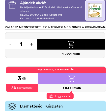
Ajándék akció:
Ha teljesíted az akció feltételeit, tiéd lehet a következő
ajándék:
NESTLE DAMAK Baklava Square 60g
Kattints az akció részleteihez!
VÁLASSZ MENNYISÉGET!
EZ A TERMÉK MÉG NINCS A KOSARADBAN.
1
-
+
1 099 Ft/db
Vegyél többet, JOBBAN MEGÉRI!
3
db
5%
kedvezmény
1 044 Ft/db
Legjobb ár!
Elérhetőség:
Készleten