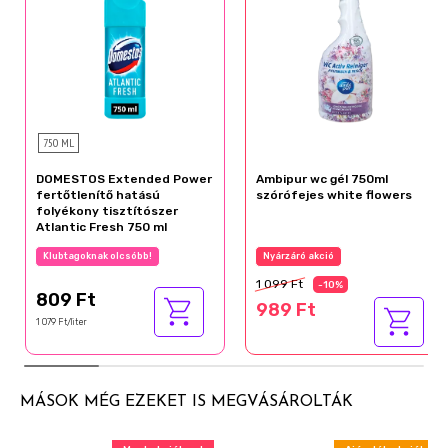
750 ML
DOMESTOS Extended Power
Ambipur wc gél 750ml
fertőtlenítő hatású
szórófejes white flowers
folyékony tisztítószer
Atlantic Fresh 750 ml
Klubtagoknak olcsóbb!
Nyárzáró akció
1 099 Ft
-10%
809 Ft
989 Ft
1 079 Ft/liter
MÁSOK MÉG EZEKET IS MEGVÁSÁROLTÁK