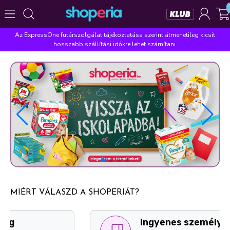
Az ExpressOne futárszolgálat tájékoztatása szerint átmenetileg kicsit
Népszerű kategóriák
hosszabb szállítási időkre lehet számítani.
Szépségápolás
Élelmiszer
Mosás
Mosogatás
Takarítás
Baba-mama
Háztartás
Népszerű márkák
Pampers
Lenor
Violeta
Coccolino
Silan
Népszerű keresések
leukoplast
ariel
lenor
finish
pampers
MIÉRT VÁLASZD A SHOPERIÁT?
Ingyenes személyes átvételi