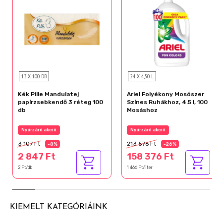
13 X 100 DB
24 X 4,50 L
Kék Pille Mandulatej
Ariel Folyékony Mosószer
papírzsebkendő 3 réteg 100
Színes Ruhákhoz, 4.5 l, 100
db
Mosáshoz
Nyárzáró akció
Nyárzáró akció
3 107 Ft
213 576 Ft
-8%
-26%
2 847 Ft
158 376 Ft
2 Ft/db
1 466 Ft/liter
KIEMELT KATEGÓRIÁINK