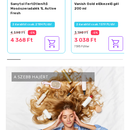
Sanytol Fertőtlenítő
Vanish Gold előkezelő gél
Mosószeradalék 1L Active
200 ml
Fresh
2 darabtól csak: 2 184 Ft/db!
2 darabtól csak: 1 519 Ft/db!
4 598 Ft
3 198 Ft
-5%
-5%
4 368 Ft
3 038 Ft
7 595 Ft/liter
A SZEBB HAJÉRT