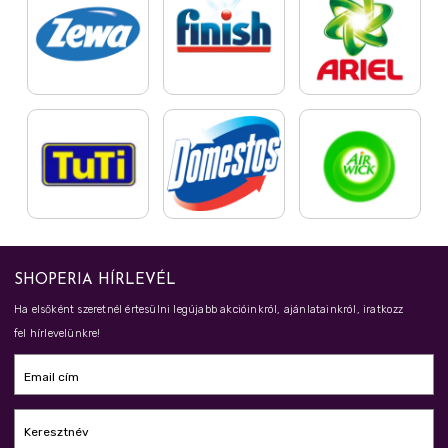
SHOPERIA HÍRLEVÉL
Ha elsőként szeretnél értesülni legújabb akcióinkról, ajánlatainkról, iratkozz
fel hírlevelünkre!
Email cím
Keresztnév