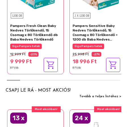
1200 DB
2 X 1200 DB
Pampers Fresh Clean Baby
Pampers Sensitive Baby
Nedves Törlőkendő, 15
Nedves Törlőkendő, 15
Csomag x 80 Törlőkendő db
Csomag x 80 Törlőkendő =
Baba Nedves Törlőkendő
1200 db Baba Nedves
Törlőkendő
Giga Pampers hetek
Giga Pampers hetek
12 999 Ft
25 998 Ft
-23%
-27%
9 999 Ft
18 996 Ft
8 Ft/db
8 Ft/db
CSAPJ LE RÁ - MOST AKCIÓS!
Tovább a teljes listához >
Most akcióban!
Most akcióban!
13
x
24
x