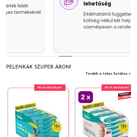
lehetőség
Értékhatártól függetlenül, szállítási
költség nélkül két helyen is átveheted
személyesen a rendelésed.
PELENKÁK SZUPER ÁRON!
Tovább a teljes listához >
Most akcióban!
Most akcióban!
2
x