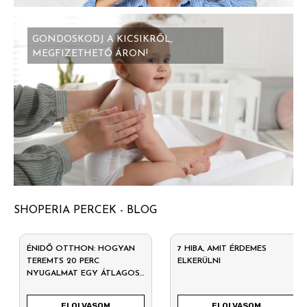
GONDOSKODJ A KICSIKRŐL,
MEGFIZETHETŐ ÁRON!
SHOPERIA PERCEK - BLOG
ÉNIDŐ OTTHON: HOGYAN
7 HIBA, AMIT ÉRDEMES
TEREMTS 20 PERC
ELKERÜLNI
NYUGALMAT EGY ÁTLAGOS
HÉTKÖZNAPON?
ELOLVASOM
ELOLVASOM