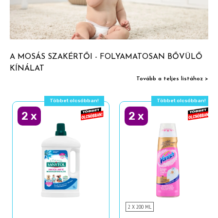
A MOSÁS SZAKÉRTŐI - FOLYAMATOSAN BŐVÜLŐ
KÍNÁLAT
Tovább a teljes listához >
Többet olcsóbban!
Többet olcsóbban!
2
x
2
x
2 X 200 ML