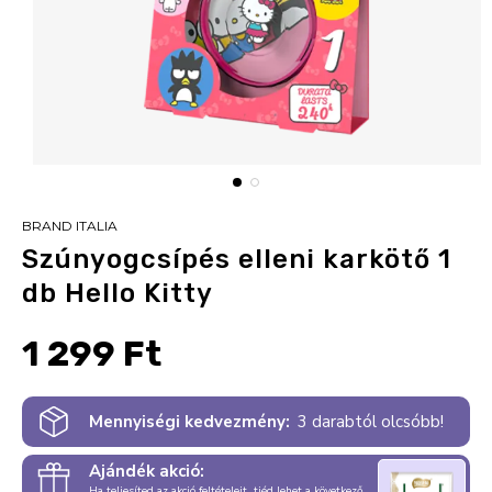
BRAND ITALIA
Szúnyogcsípés elleni karkötő 1
db Hello Kitty
1 299 Ft
Mennyiségi kedvezmény:
3 darabtól olcsóbb!
Ajándék akció:
Ha teljesíted az akció feltételeit, tiéd lehet a következő