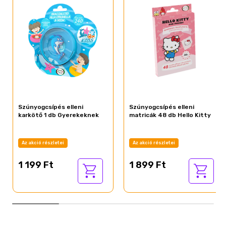
Szúnyogcsípés elleni
Szúnyogcsípés elleni
karkötő 1 db Gyerekeknek
matricák 48 db Hello Kitty
Az akció részletei
Az akció részletei
1 199 Ft
1 899 Ft