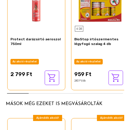
4 DB
Protect darázsirtó aeroszol
BioStop irtószermentes
750ml
légyfogó szalag 4 db
Az akció részletei
Az akció részletei
2 799 Ft
959 Ft
240 Ft/db
MÁSOK MÉG EZEKET IS MEGVÁSÁROLTÁK
Ajándék akció!
Ajándék akció!