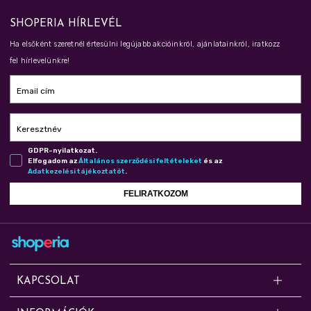
SHOPERIA HÍRLEVÉL
Ha elsőként szeretnél értesülni legújabb akcióinkról, ajánlatainkról, iratkozz
fel hírlevelünkre!
Email cím
Keresztnév
GDPR-nyilatkozat.
Elfogadom az
Ál­ta­lá­nos szer­ző­dé­si fel­té­te­le­ket
és az
Adat­ke­ze­lé­si tá­jé­koz­ta­tót
.
FELIRATKOZOM
KAPCSOLAT
Kérdésed van? Segítünk!