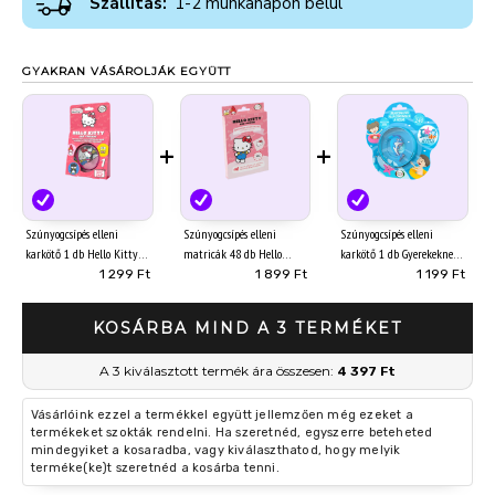
Szállítás:
1-2 munkanapon belül
GYAKRAN VÁSÁROLJÁK EGYÜTT
+
+
Szúnyogcsípés elleni
Szúnyogcsípés elleni
Szúnyogcsípés elleni
karkötő 1 db Hello Kitty
matricák 48 db Hello
karkötő 1 db Gyerekeknek
Kitty
1 299 Ft
1 899 Ft
1 199 Ft
KOSÁRBA MIND A 3 TERMÉKET
A 3 kiválasztott termék ára összesen:
4 397 Ft
Vásárlóink ezzel a termékkel együtt jellemzően még ezeket a
termékeket szokták rendelni. Ha szeretnéd, egyszerre beteheted
mindegyiket a kosaradba, vagy kiválaszthatod, hogy melyik
terméke(ke)t szeretnéd a kosárba tenni.