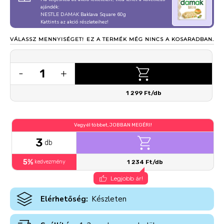
ajándék:
NESTLE DAMAK Baklava Square 60g
Kattints az akció részleteihez!
VÁLASSZ MENNYISÉGET!
EZ A TERMÉK MÉG NINCS A KOSARADBAN.
1
-
+
1 299 Ft/db
Vegyél többet, JOBBAN MEGÉRI!
3
db
5%
kedvezmény
1 234 Ft/db
Legjobb ár!
Elérhetőség:
Készleten