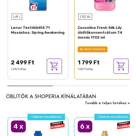
1,49 L
1702 ML
Lenor Textilöblítő 71
Coccolino Fresh Silk Lily
Mosáshoz, Spring Awakening
öblítőkoncentrátum 74
mosás 1702 ml
Az akció részletei
2 499 Ft
1 799 Ft
1 676 Ft/liter
1 057 Ft/liter
ÖBLÍTŐK A SHOPERIA KÍNÁLATÁBAN
Tovább a teljes listához >
Többet olcsóbban!
Többet olcsóbban!
4
x
6
x