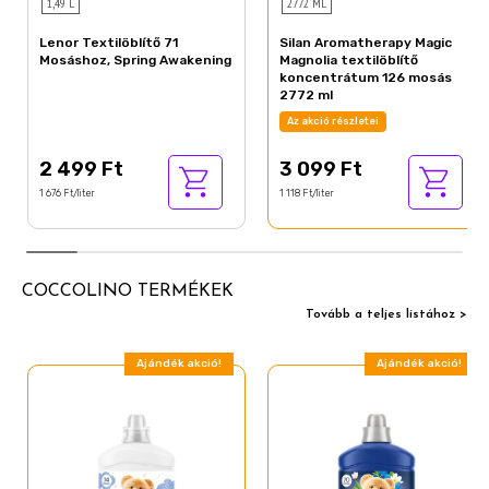
1,49 L
2772 ML
Lenor Textilöblítő 71
Silan Aromatherapy Magic
Mosáshoz, Spring Awakening
Magnolia textilöblítő
koncentrátum 126 mosás
2772 ml
Az akció részletei
2 499 Ft
3 099 Ft
1 676 Ft/liter
1 118 Ft/liter
COCCOLINO TERMÉKEK
Tovább a teljes listához >
Ajándék akció!
Ajándék akció!