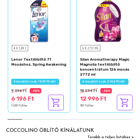
4 X 1,49 L
6 X 2772 ML
Lenor Textilöblítő 71
Silan Aromatherapy Magic
Mosáshoz, Spring Awakening
Magnolia textilöblítő
koncentrátum 126 mosás
2772 ml
4 darabtól csak: 1 549 Ft/db!
6 darabtól csak: 2 166 Ft/db!
9 996 Ft
18 594 Ft
-38%
-30%
6 196 Ft
12 996 Ft
1 039 Ft/liter
781 Ft/liter
COCCOLINO ÖBLÍTŐ KÍNÁLATUNK
Tovább a teljes listához >