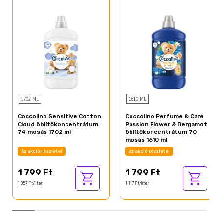
1702 ML
1610 ML
Coccolino Sensitive Cotton
Coccolino Perfume & Care
Cloud öblítőkoncentrátum
Passion Flower & Bergamot
74 mosás 1702 ml
öblítőkoncentrátum 70
mosás 1610 ml
Az akció részletei
Az akció részletei
1 799 Ft
1 799 Ft
1 057 Ft/liter
1 117 Ft/liter