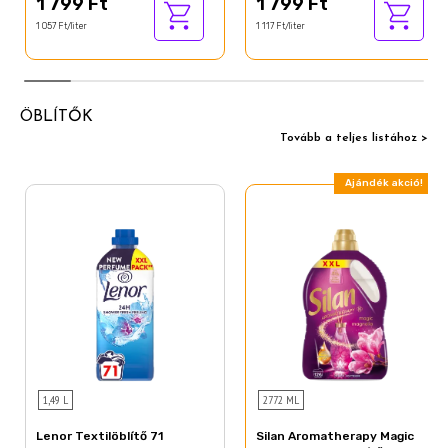
1 799 Ft
1 799 Ft
1 057 Ft/liter
1 117 Ft/liter
ÖBLÍTŐK
Tovább a teljes listához >
Ajándék akció!
1,49 L
2772 ML
Lenor Textilöblítő 71
Silan Aromatherapy Magic