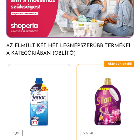
Acetyloctahydronaphthalenes, Lactic Acid, Sodium
Benzoate
AZ ELMÚLT KÉT HÉT LEGNÉPSZERŰBB TERMÉKEI
A KATEGÓRIÁBAN (ÖBLÍTŐ)
Ajándék akció!
1,49 L
2772 ML