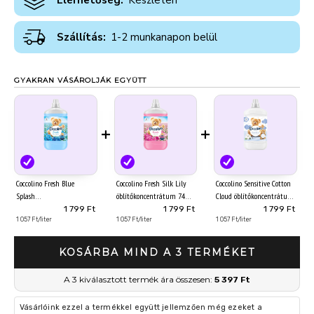
Elérhetőség:
Készleten
Szállítás:
1-2 munkanapon belül
GYAKRAN VÁSÁROLJÁK EGYÜTT
+
+
Coccolino Fresh Blue
Coccolino Fresh Silk Lily
Coccolino Sensitive Cotton
Splash
öblítőkoncentrátum 74
Cloud öblítőkoncentrátum
öblítőkoncentrátum 74
mosás 1702 ml
74 mosás 1702 ml
1 799 Ft
1 799 Ft
1 799 Ft
mosás 1702 ml
1 057 Ft/liter
1 057 Ft/liter
1 057 Ft/liter
KOSÁRBA MIND A 3 TERMÉKET
A 3 kiválasztott termék ára összesen:
5 397 Ft
Vásárlóink ezzel a termékkel együtt jellemzően még ezeket a