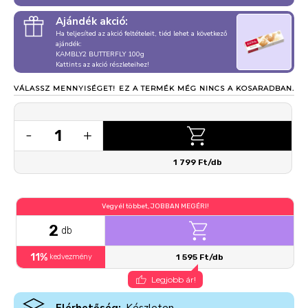
Ajándék akció:
Ha teljesíted az akció feltételeit, tiéd lehet a következő
ajándék:
KAMBLY2 BUTTERFLY 100g
Kattints az akció részleteihez!
VÁLASSZ MENNYISÉGET!
EZ A TERMÉK MÉG NINCS A KOSARADBAN.
1
-
+
1 799 Ft/db
Vegyél többet, JOBBAN MEGÉRI!
2
db
11%
kedvezmény
1 595 Ft/db
Legjobb ár!