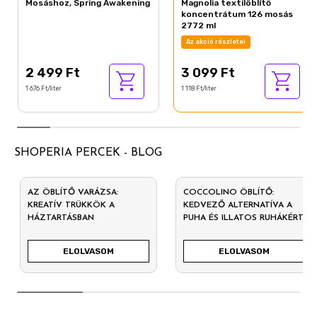
Mosáshoz, Spring Awakening
Magnolia textilöblítő
koncentrátum 126 mosás
2772 ml
Az akció részletei
2 499 Ft
3 099 Ft
1 676 Ft/liter
1 118 Ft/liter
SHOPERIA PERCEK - BLOG
AZ ÖBLÍTŐ VARÁZSA:
COCCOLINO ÖBLÍTŐ:
KREATÍV TRÜKKÖK A
KEDVEZŐ ALTERNATÍVA A
HÁZTARTÁSBAN
PUHA ÉS ILLATOS RUHÁKÉRT
ELOLVASOM
ELOLVASOM