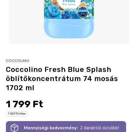
COCCOLINO
Coccolino Fresh Blue Splash
öblítőkoncentrátum 74 mosás
1702 ml
1 799 Ft
1 057 Ft/liter
Mennyiségi kedvezmény:
2 darabtól olcsóbb!