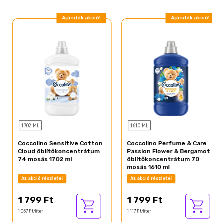
Ajándék akció!
Ajándék akció!
1702 ML
1610 ML
Coccolino Sensitive Cotton
Coccolino Perfume & Care
Cloud öblítőkoncentrátum
Passion Flower & Bergamot
74 mosás 1702 ml
öblítőkoncentrátum 70
mosás 1610 ml
Az akció részletei
Az akció részletei
1 799 Ft
1 799 Ft
1 057 Ft/liter
1 117 Ft/liter