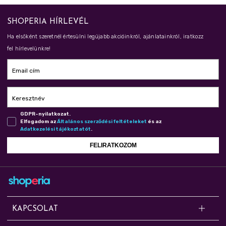
SHOPERIA HÍRLEVÉL
Ha elsőként szeretnél értesülni legújabb akcióinkról, ajánlatainkról, iratkozz
fel hírlevelünkre!
Email cím
Keresztnév
GDPR-nyilatkozat.
Elfogadom az
Ál­ta­lá­nos szer­ző­dé­si fel­té­te­le­ket
és az
Adat­ke­ze­lé­si tá­jé­koz­ta­tót
.
FELIRATKOZOM
KAPCSOLAT