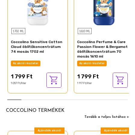
1702 ML
1610 ML
Coccolino Sensitive Cotton
Coccolino Perfume & Care
Cloud öblítőkoncentrátum
Passion Flower & Bergamot
74 mosás 1702 ml
öblítőkoncentrátum 70
mosás 1610 ml
Az akció részletei
Az akció részletei
1 799 Ft
1 799 Ft
1 057 Ft/liter
1 117 Ft/liter
COCCOLINO TERMÉKEK
Tovább a teljes listához >
Ajándék akció!
Ajándék akció!