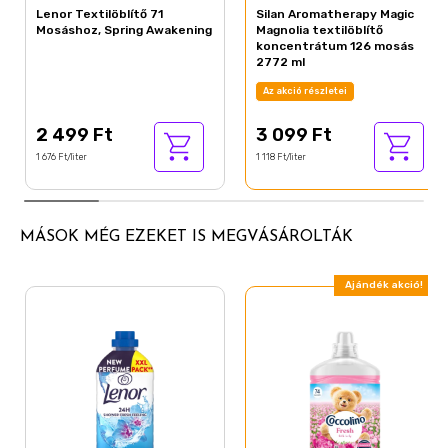
Lenor Textilöblítő 71
Silan Aromatherapy Magic
Mosáshoz, Spring Awakening
Magnolia textilöblítő
koncentrátum 126 mosás
2772 ml
Az akció részletei
2 499 Ft
3 099 Ft
1 676 Ft/liter
1 118 Ft/liter
MÁSOK MÉG EZEKET IS MEGVÁSÁROLTÁK
Ajándék akció!