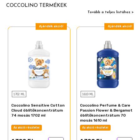
COCCOLINO TERMÉKEK
Tovább a teljes listához >
Ajándék akció!
Ajándék akció!
1702 ML
1610 ML
Coccolino Sensitive Cotton
Coccolino Perfume & Care
Cloud öblítőkoncentrátum
Passion Flower & Bergamot
74 mosás 1702 ml
öblítőkoncentrátum 70
mosás 1610 ml
Az akció részletei
Az akció részletei