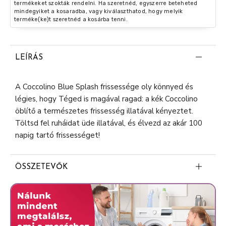
termékeket szokták rendelni. Ha szeretnéd, egyszerre beteheted
mindegyiket a kosaradba, vagy kiválaszthatod, hogy melyik
terméke(ke)t szeretnéd a kosárba tenni.
LEÍRÁS
A Coccolino Blue Splash frissessége oly könnyed és
légies, hogy Téged is magával ragad: a kék Coccolino
öblítő a természetes frissesség illatával kényeztet.
Töltsd fel ruháidat üde illatával, és élvezd az akár 100
napig tartó frissességet!
ÖSSZETEVŐK
5-15%: kationos felületaktív anyagok
<5%: illatanyag, Amyl Salicylate, Citronellol, Citrus
Aurantium Peel Oil, Eugenol, Hexy Cinnamal,
Limonene, Pogostemon Cablin Oil, Tetramethyl