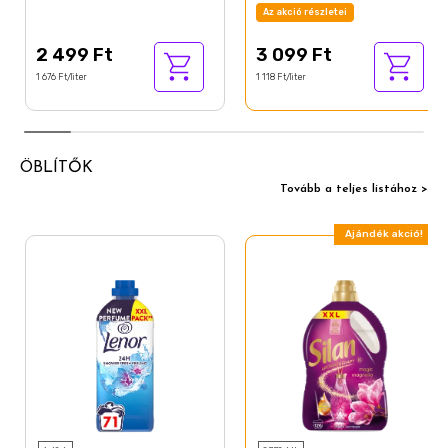
Az akció részletei
2 499 Ft
3 099 Ft
1 676 Ft/liter
1 118 Ft/liter
ÖBLÍTŐK
Tovább a teljes listához >
Ajándék akció!