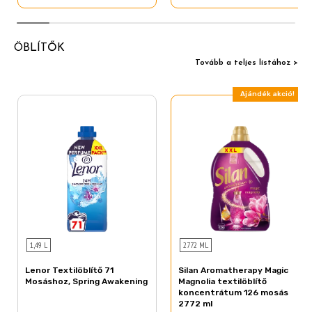
ÖBLÍTŐK
Tovább a teljes listához >
Ajándék akció!
1,49 L
2772 ML
Lenor Textilöblítő 71
Silan Aromatherapy Magic
Mosáshoz, Spring Awakening
Magnolia textilöblítő
koncentrátum 126 mosás
2772 ml