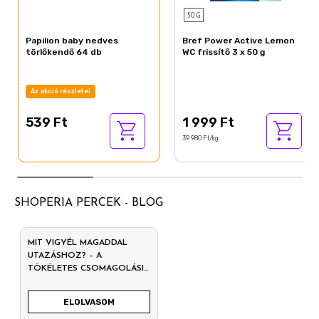
50 G
Papilion baby nedves
Bref Power Active Lemon
törlőkendő 64 db
WC frissítő 3 x 50 g
Az akció részletei
539 Ft
1 999 Ft
39 980 Ft/kg
SHOPERIA PERCEK - BLOG
MIT VIGYÉL MAGADDAL
UTAZÁSHOZ? – A
TÖKÉLETES CSOMAGOLÁSI
LISTA NYARALÁSHOZ
ELOLVASOM