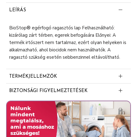
LEÍRÁS
BioStop® egérfogó ragasztós lap Felhasználható:
kizárólag zárt térben, egerek befogására Előnyei: A
termék irtószert nem tartalmaz, ezért olyan helyeken is
alkalmazható, ahol biocidok nem használhatók. A
ragasztó szükség esetén sebbenzinnel eltávolítható.
TERMÉKJELLEMZŐK
Hatékony irtószermentes termék
BIZTONSÁGI FIGYELMEZTETÉSEK
Irtószermentes
H412 Ártalmas a vízi élővilágra, hosszantartó
Szagtalan
károsodást okoz. EUH 208 Bisz(1,2,2,6,6-pentametil-4-
Nagyon hatékony
piperidil) szebacátot, Metil-1,2,2,6,6- pentametil-4-
piperidil-szebacátot tartalmaz. Allergiás reakciót
Azonnal használható
válthat ki. P102 Gyermekektől elzárva tartandó. P273