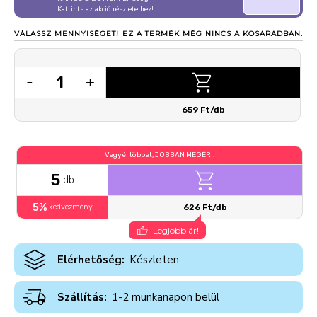
Kattints az akció részleteihez!
VÁLASSZ MENNYISÉGET!
EZ A TERMÉK MÉG NINCS A KOSARADBAN.
1
-
+
659 Ft/db
Vegyél többet, JOBBAN MEGÉRI!
5
db
5%
kedvezmény
626 Ft/db
Legjobb ár!
Elérhetőség:
Készleten
Szállítás:
1-2 munkanapon belül