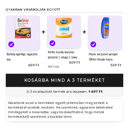
GYAKRAN VÁSÁROLJÁK EGYÜTT
+
+
Perfex Jumbo konyhai
BioStop egérfogó ragasztós
Floren exclusive sampon
kéztörlő 2 rétegű 1 tekercs
lap
300ml Korpás hajra
509 Ft
659 Ft
529 Ft
509 Ft/db
KOSÁRBA MIND A 3 TERMÉKET
A 3 kiválasztott termék ára összesen:
1 697 Ft
Vásárlóink ezzel a termékkel együtt jellemzően még ezeket a
termékeket szokták rendelni. Ha szeretnéd, egyszerre beteheted
mindegyiket a kosaradba, vagy kiválaszthatod, hogy melyik
terméke(ke)t szeretnéd a kosárba tenni.