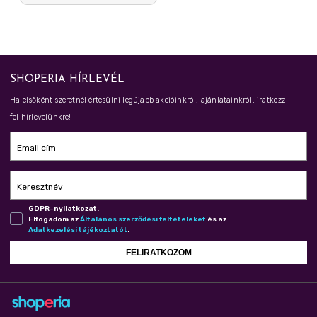
SHOPERIA HÍRLEVÉL
Ha elsőként szeretnél értesülni legújabb akcióinkról, ajánlatainkról, iratkozz
fel hírlevelünkre!
Email cím
Keresztnév
GDPR-nyilatkozat.
Elfogadom az
Ál­ta­lá­nos szer­ző­dé­si fel­té­te­le­ket
és az
Adat­ke­ze­lé­si tá­jé­koz­ta­tót
.
FELIRATKOZOM