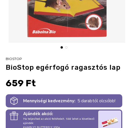
BIOSTOP
BioStop egérfogó ragasztós lap
659 Ft
Mennyiségi kedvezmény:
5 darabtól olcsóbb!
Ajándék akció:
Ha teljesíted az akció feltételeit, tiéd lehet a következő
ajándék:
KAMBLY2 BUTTERFLY 100g