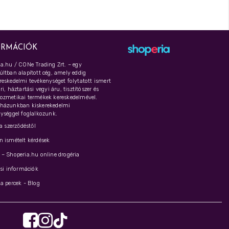
ORMÁCIÓK
a.hu / CONe Trading Zrt. – egy
ltban alapított cég, amely eddig
eskedelmi tevékenységet folytatott ismert
i, háztartási vegyi áru, tisztítószer és
ozmetikai termékek kereskedelmével.
házunkban kiskerekedelmi
ységgel foglalkozunk.
 a szerződéstől
 ismételt kérdések
– Shoperia.hu online drogéria
ási információk
a percek - Blog