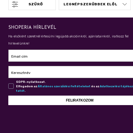
SZŰRŐ
SHOPERIA HÍRLEVÉL
Ha elsőként szeretnél értesülni legújabb akcióinkról, ajánlatainkról, iratkozz fel
hírlevelünkre!
Email cím
Keresztnév
GDPR-nyilatkozat.
Elfogadom az
Ál­ta­lá­nos szer­ző­dé­si fel­té­te­le­ket
és az
Adat­ke­ze­lé­si tá­jé­ko
ta­tót
.
FELIRATKOZOM