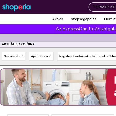
Akciók
Szépségápolás
Élelmis
Népszerű kategóriák
Az ExpressOne futárszolgálat
Szépségápolás
Élelmiszer
Mosás
Mosogatás
Takarítás
AKTUÁLIS AKCIÓINK:
Baba-mama
Háztartás
Összes akció
Ajándék akció
Nagybevásárlóknak - többet olcsóbba
Népszerű márkák
Pampers
Lenor
Finish
Violeta
Coccolino
Népszerű keresések
leukoplast
ariel
lenor
finish
pampers