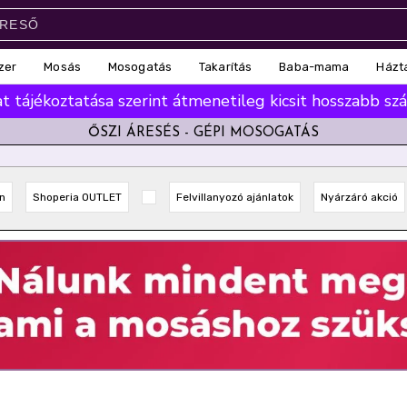
zer
Mosás
Mosogatás
Takarítás
Baba-mama
Házt
 tájékoztatása szerint átmenetileg kicsit hosszabb száll
ŐSZI ÁRESÉS - GÉPI MOSOGATÁS
n
Shoperia OUTLET
Felvillanyozó ajánlatok
Nyárzáró akció