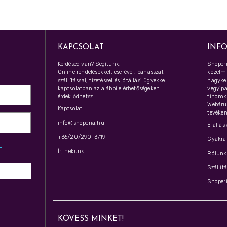
KAPCSOLAT
INF
Kérdésed van? Segítünk!
Shoperi
Online rendelésekkel, cserével, panasszal,
közelmú
szállítással, fizetéssel és jótállási ügyekkel
nagyker
kapcsolatban az alábbi elérhetőségeken
vegyipar
érdeklődhetsz:
finomk
Webáru
Kapcsolat
tevéken
info@shoperia.hu
Elállás
+36/20/290-3719
Gyakran
z­
Írj nekünk
Rólunk 
Szállít
Shoperi
KÖVESS MINKET!