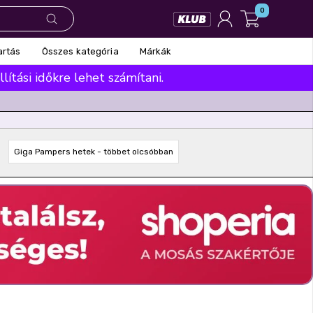
0
Összes kategória
Márkák
artás
ítási időkre lehet számítani.
Giga Pampers hetek - többet olcsóbban