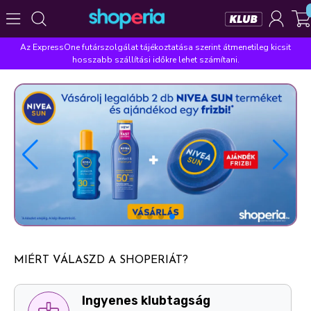
Az ExpressOne futárszolgálat tájékoztatása szerint átmenetileg kicsit
Népszerű kategóriák
hosszabb szállítási időkre lehet számítani.
Szépségápolás
Élelmiszer
Mosás
Mosogatás
Takarítás
Baba-mama
Háztartás
Népszerű márkák
Pampers
Lenor
Finish
Violeta
Coccolino
Népszerű keresések
leukoplast
ariel
lenor
finish
pampers
MIÉRT VÁLASZD A SHOPERIÁT?
Ingyenes személyes átvételi