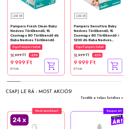
1200 DB
1200 DB
Pampers Fresh Clean Baby
Pampers Sensitive Baby
Nedves Törlőkendő, 15
Nedves Törlőkendő, 15
Csomag x 80 Törlőkendő db
Csomag x 80 Törlőkendő =
Baba Nedves Törlőkendő
1200 db Baba Nedves
Törlőkendő
Giga Pampers hetek
Giga Pampers hetek
12 999 Ft
12 999 Ft
-23%
-23%
9 999 Ft
9 999 Ft
8 Ft/db
8 Ft/db
CSAPJ LE RÁ - MOST AKCIÓS!
Tovább a teljes listához >
Most akcióban!
Szuper ár!
24
x