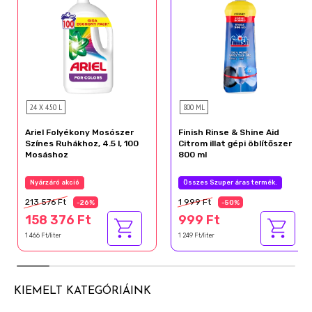
24 X 4.50 L
800 ML
Ariel Folyékony Mosószer
Finish Rinse & Shine Aid
Színes Ruhákhoz, 4.5 l, 100
Citrom illat gépi öblítőszer
Mosáshoz
800 ml
Nyárzáró akció
Összes Szuper áras termék.
213 576 Ft
1 999 Ft
-26%
-50%
158 376 Ft
999 Ft
1 466 Ft/liter
1 249 Ft/liter
KIEMELT KATEGÓRIÁINK