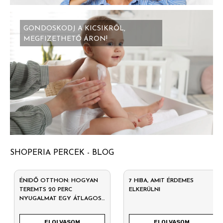
GONDOSKODJ A KICSIKRŐL,
MEGFIZETHETŐ ÁRON!
SHOPERIA PERCEK - BLOG
ÉNIDŐ OTTHON: HOGYAN
7 HIBA, AMIT ÉRDEMES
TEREMTS 20 PERC
ELKERÜLNI
NYUGALMAT EGY ÁTLAGOS
HÉTKÖZNAPON?
ELOLVASOM
ELOLVASOM