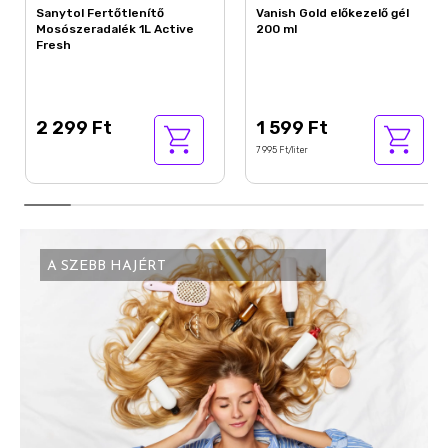
Sanytol Fertőtlenítő
Vanish Gold előkezelő gél
Mosószeradalék 1L Active
200 ml
Fresh
2 299 Ft
1 599 Ft
7 995 Ft/liter
A SZEBB HAJÉRT