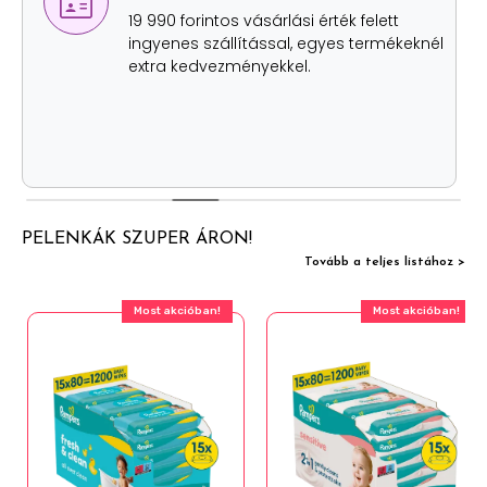
lehetőség
Értékhatártól függetlenül, szállítási
költség nélkül két helyen is átveheted
személyesen a rendelésed.
PELENKÁK SZUPER ÁRON!
Tovább a teljes listához >
Most akcióban!
Most akcióban!