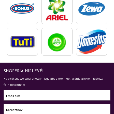
SHOPERIA HÍRLEVÉL
Ha elsőként szeretnél értesülni legújabb akcióinkról, ajánlatainkról, iratkozz
fel hírlevelünkre!
Email cím
Keresztnév