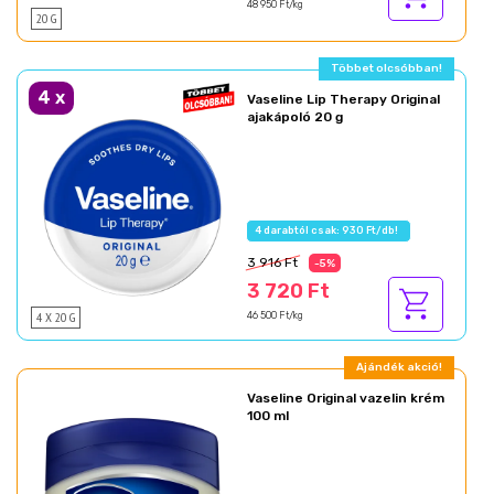
48 950 Ft/kg
20 G
Többet olcsóbban!
4
x
Vaseline Lip Therapy Original
ajakápoló 20 g
4 darabtól csak: 930 Ft/db!
3 916 Ft
-5%
3 720 Ft
4 X 20 G
46 500 Ft/kg
Ajándék akció!
Vaseline Original vazelin krém
100 ml