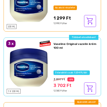
Az akció részletei
1 299 Ft
12 990 Ft/liter
100 ML
Többet olcsóbban!
3
x
Vaseline Original vazelin krém
100 ml
3 darabtól csak: 1 234 Ft/db!
3 897 Ft
-5%
3 702 Ft
3 X 100 ML
12 340 Ft/liter
Ajándék akció!