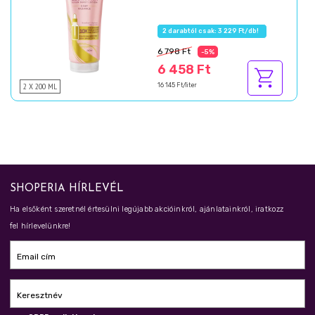
2 darabtól csak: 3 229 Ft/db!
6 798 Ft
-5%
6 458 Ft
2 X 200 ML
16 145 Ft/liter
SHOPERIA HÍRLEVÉL
Ha elsőként szeretnél értesülni legújabb akcióinkról, ajánlatainkról, iratkozz
fel hírlevelünkre!
Email cím
Keresztnév