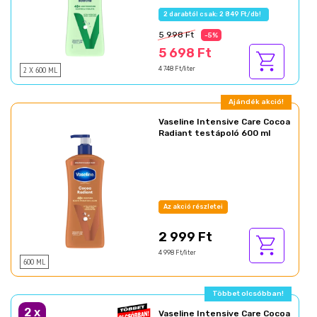
2 darabtól csak: 2 849 Ft/db!
5 998 Ft
-5%
5 698 Ft
2 X 600 ML
4 748 Ft/liter
Ajándék akció!
Vaseline Intensive Care Cocoa
Radiant testápoló 600 ml
Az akció részletei
2 999 Ft
4 998 Ft/liter
600 ML
Többet olcsóbban!
2
x
Vaseline Intensive Care Cocoa