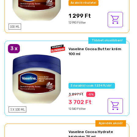
Az akció részletei
1 299 Ft
12 990 Ft/liter
100 ML
Többet olcsóbban!
3
x
Vaseline Cocoa Butter krém
100 ml
3 darabtól csak: 1 234 Ft/db!
3 897 Ft
-5%
3 702 Ft
3 X 100 ML
12 340 Ft/liter
Ajándék akció!
Vaseline Cocoa Hydrate
kézkrém 75 ml