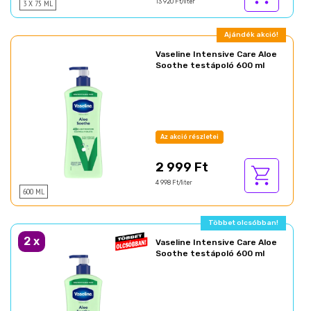
3 X 75 ML
13 920 Ft/liter
Ajándék akció!
Vaseline Intensive Care Aloe
Soothe testápoló 600 ml
Az akció részletei
2 999 Ft
4 998 Ft/liter
600 ML
Többet olcsóbban!
2
x
Vaseline Intensive Care Aloe
Soothe testápoló 600 ml