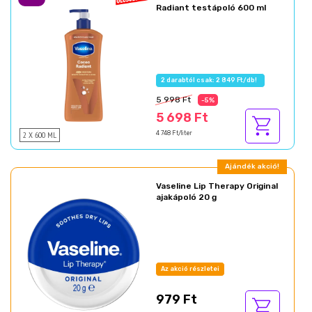
Radiant testápoló 600 ml
2 darabtól csak: 2 849 Ft/db!
5 998 Ft
-5%
5 698 Ft
2 X 600 ML
4 748 Ft/liter
Ajándék akció!
Vaseline Lip Therapy Original
ajakápoló 20 g
Az akció részletei
979 Ft