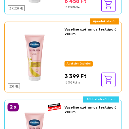
6 458 Ft
2 X 200 ML
16 145 Ft/liter
Ajándék akció!
Vaseline szérumos testápoló
200 ml
Az akció részletei
3 399 Ft
16 995 Ft/liter
200 ML
Többet olcsóbban!
2
x
Vaseline szérumos testápoló
200 ml