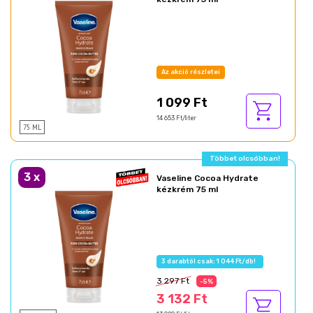
Az akció részletei
1 099 Ft
14 653 Ft/liter
75 ML
Többet olcsóbban!
3
x
Vaseline Cocoa Hydrate
kézkrém 75 ml
3 darabtól csak: 1 044 Ft/db!
3 297 Ft
-5%
3 132 Ft