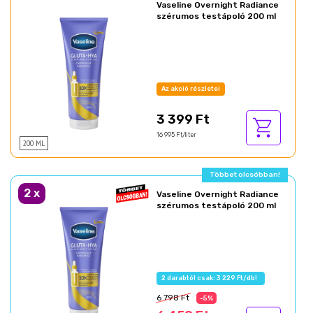
Vaseline Overnight Radiance
szérumos testápoló 200 ml
Az akció részletei
3 399 Ft
16 995 Ft/liter
200 ML
Többet olcsóbban!
2
x
Vaseline Overnight Radiance
szérumos testápoló 200 ml
2 darabtól csak: 3 229 Ft/db!
6 798 Ft
-5%