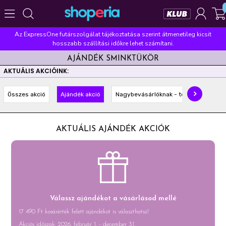
Az ExpressOne futárszolgálat tájékoztatása szerint átmenetileg kicsit
Népszerű kategóriák
hosszabb szállítási időkre lehet számítani.
AJÁNDÉK SMINKTÜKÖR
Szépségápolás
Élelmiszer
Mosás
Mosogatás
AKTUÁLIS AKCIÓINK:
Takarítás
Baba-mama
Háztartás
Összes akció
Ajándék akció
Nagybevásárlóknak - többet olcsóbba
Népszerű márkák
Pampers
Lenor
Violeta
Coccolino
Silan
AKTUÁLIS AJÁNDÉK AKCIÓK
Népszerű keresések
leukoplast
ariel
lenor
finish
pampers
Válassz ajándékot a vásárlásod mellé
17 490 Ft kosárérték felett ajándékot is választhatsz!
Akciós időszak: 2026. február 1. - december 31.