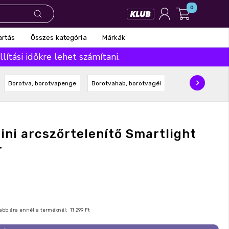
0
Összes kategória
Márkák
artás
ítási időkre lehet számítani.
Borotva, borotvapenge
Borotvahab, borotvagél
ni arcszőrtelenítő Smartlight
r
nyabb ára ennél a terméknél:
11 299 Ft