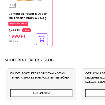
6 DB
Domestos Power 5 Ocean
WC frissítő blokk 6 x 50 g
Nyárzáró akció
2 499 Ft
-20%
1 990 Ft
332 Ft/db
SHOPERIA PERCEK - BLOG
ÉN IDŐ: TÖKÉLETES BOROTVÁLKOZÁS-
OTTHONI LÉGF
TIPPEK A SIMA ÉS IRRITÁCIÓMENTES BŐRÉRT
KELLEMES IL
SZEGLETÉBE
ELOLVASOM