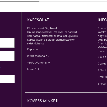
KAPCSOLAT
INF
Kérdésed van? Segítünk!
Shoperi
Online rendelésekkel, cserével, panasszal,
közelmú
szállítással, fizetéssel és jótállási ügyekkel
nagyker
kapcsolatban az alábbi elérhetőségeken
vegyipar
érdeklődhetsz:
finomk
Webáru
Kapcsolat
tevéken
info@shoperia.hu
Elállás
+36/20/290-3719
Gyakran
z­
Írj nekünk
Rólunk 
Szállít
Shoperi
KÖVESS MINKET!