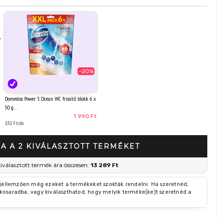
+
-20%
Domestos Power 5 Ocean WC frissítő blokk 6 x
50 g
1 990 Ft
332 Ft/db
A A 2 KIVÁLASZTOTT TERMÉKET
kiválasztott termék ára összesen:
13 289 Ft
 jellemzően még ezeket a termékeket szokták rendelni. Ha szeretnéd,
kosaradba, vagy kiválaszthatod, hogy melyik terméke(ke)t szeretnéd a