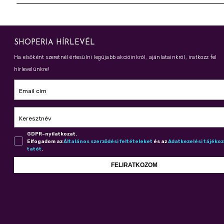
SHOPERIA HÍRLEVÉL
Ha elsőként szeretnél értesülni legújabb akcióinkról, ajánlatainkról, iratkozz fel
hírlevelünkre!
Email cím
Keresztnév
GDPR-nyilatkozat.
Elfogadom az
Ál­ta­lá­nos szer­ző­dé­si fel­té­te­le­ket
és az
Adat­ke­ze­lé­si tá­jé­ko
ta­tót
.
FELIRATKOZOM