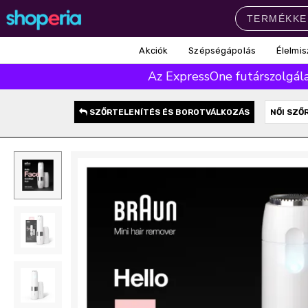
Akciók
Szépségápolás
Élelmis
Népszerű kategóriák
Az ExpressOne futárszolgálat
Szépségápolás
Élelmiszer
Mosás
Mosogatás
Takarítás
SZŐRTELENÍTÉS ÉS BOROTVÁLKOZÁS
NŐI SZŐ
Baba-mama
Háztartás
Népszerű márkák
Pampers
Lenor
Finish
Violeta
Coccolino
Népszerű keresések
leukoplast
ariel
lenor
finish
pampers