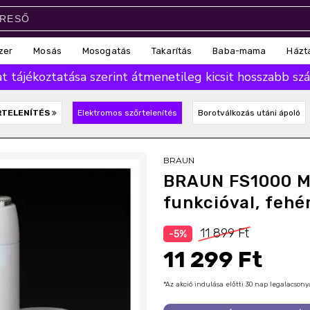
zer
Mosás
Mosogatás
Takarítás
Baba-mama
Házt
 tájékoztatása szerint átmenetileg kicsit hosszabb száll
RTELENÍTÉS
Elektromos szőrtelenítés
Borotválkozás utáni ápoló
BRAUN
BRAUN FS1000 Mi
funkcióval, fehé
11 899 Ft
-5%
11 299 Ft
*Az akció indulása előtti 30 nap legalacso