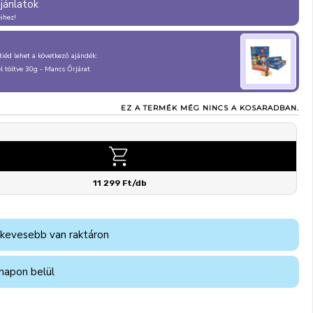
ajánlatok
eihez!
, tiéd lehet a következő ajándék:
 töltve 30g - Mancs Őrjárat
EZ A TERMÉK MÉG NINCS A KOSARADBAN.
11 299 Ft/db
 kevesebb van raktáron
napon belül