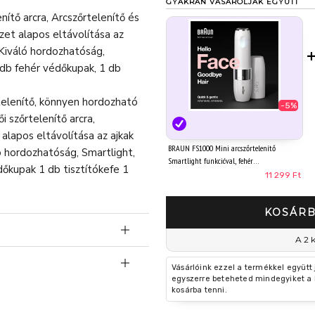
GYAKRAN VÁSÁROLJÁK EGYÜTT
ítő arcra, Arcszőrtelenítő és
zet alapos eltávolítása az
 Kiváló hordozhatóság,
 db fehér védőkupak, 1 db
telenítő, könnyen hordozható
-5%
i szőrtelenítő arcra,
alapos eltávolítása az ajkak
BRAUN FS1000 Mini arcszőrtelenítő
ló hordozhatóság, Smartlight,
Smartlight funkcióval, fehér
dőkupak 1 db tisztítókefe 1
11 299 Ft
KOSÁRB
A 2 
yű sminkelésért
Vásárlóink ezzel a termékkel együtt
t-eltávolítás nőknek
egyszerre beteheted mindegyiket a 
rmekek, illetve mozgásszervi,
kosárba tenni.
dozhatóságért – hatékony
n személyek csak felügyelet