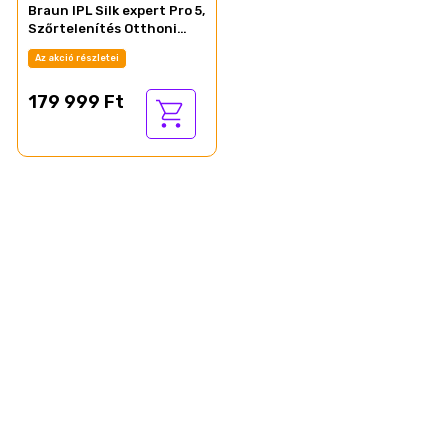
Braun IPL Silk expert Pro 5,
Szőrtelenítés Otthoni
Kezeléssel, Neszesszer, 2
Az akció részletei
Fej, PL5146
179 999 Ft