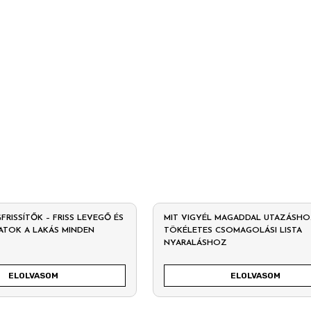
RISSÍTŐK – FRISS LEVEGŐ ÉS
MIT VIGYÉL MAGADDAL UTAZÁSHOZ
LATOK A LAKÁS MINDEN
TÖKÉLETES CSOMAGOLÁSI LISTA
N
NYARALÁSHOZ
ELOLVASOM
ELOLVASOM