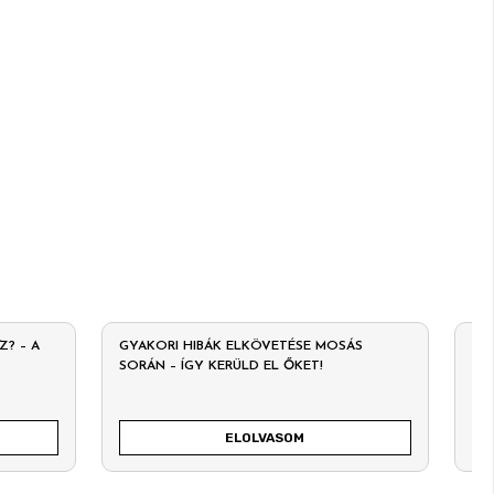
? – A
GYAKORI HIBÁK ELKÖVETÉSE MOSÁS
AD
SORÁN – ÍGY KERÜLD EL ŐKET!
AM
ELOLVASOM