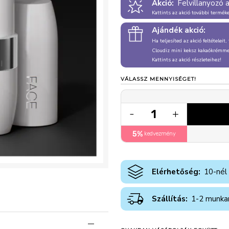
Akció:
Felvillanyozó 
Kattints az akció további termék
Ajándék akció:
Ha teljesíted az akció feltételeit
Cloudiz mini keksz kakaókrémmel
Kattints az akció részleteihez!
VÁLASSZ MENNYISÉGET!
1
-
+
5%
kedvezmény
Elérhetőség:
10-nél
Szállítás:
1-2 munka