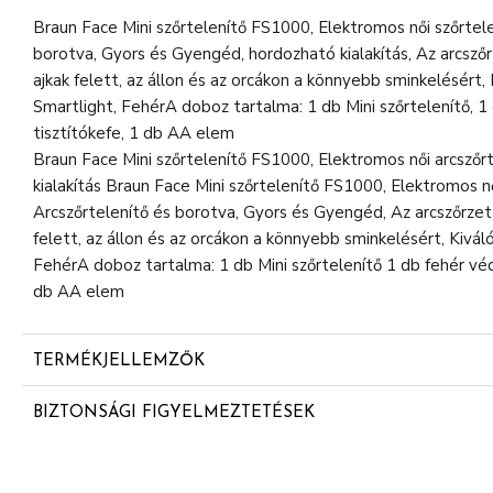
Braun Face Mini szőrtelenítő FS1000, Elektromos női szőrtelen
borotva, Gyors és Gyengéd, hordozható kialakítás, Az arcszőr
ajkak felett, az állon és az orcákon a könnyebb sminkelésért,
Smartlight, FehérA doboz tartalma: 1 db Mini szőrtelenítő, 1
tisztítókefe, 1 db AA elem
Braun Face Mini szőrtelenítő FS1000, Elektromos női arcszőr
kialakítás Braun Face Mini szőrtelenítő FS1000, Elektromos nő
Arcszőrtelenítő és borotva, Gyors és Gyengéd, Az arcszőrzet 
felett, az állon és az orcákon a könnyebb sminkelésért, Kivá
FehérA doboz tartalma: 1 db Mini szőrtelenítő 1 db fehér vé
db AA elem
TERMÉKJELLEMZŐK
SIMA BŐR: alapos és bőrközeli borotválást nyújt a könn
BIZTONSÁGI FIGYELMEZTETÉSEK
GYENGÉD és DISZKRÉT: hatékony és kíméletes arcszőrze
A készüléket tartsa szárazon. A készüléket 8 éven felüli gye
GYORS és EGYSZERŰ: kisméretű kialakítás a könnyű hor
érzékszervi vagy értelmi fogyatékkal élő vagy tapasztalatla