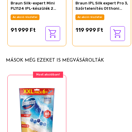
Braun Silk-expert Mini
Braun IPL Silk expert Pro 3,
PL1124 IPL-készülék 2
Szőrtelenítés Otthoni
tartozékkal
Kezeléssel, Neszesszer, 2
Az akció részletei
Az akció részletei
Fej, PL3122
91 999 Ft
119 999 Ft
MÁSOK MÉG EZEKET IS MEGVÁSÁROLTÁK
Most akcióban!