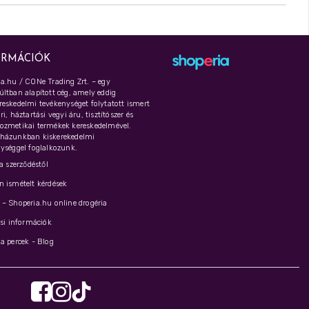
ORMÁCIÓK
a.hu / CONe Trading Zrt. – egy
ltban alapított cég, amely eddig
eskedelmi tevékenységet folytatott ismert
i, háztartási vegyi áru, tisztítószer és
ozmetikai termékek kereskedelmével.
házunkban kiskerekedelmi
ységgel foglalkozunk.
 a szerződéstől
 ismételt kérdések
– Shoperia.hu online drogéria
ási információk
a percek - Blog