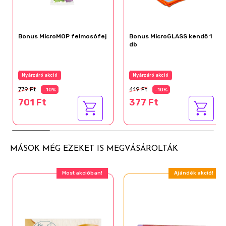
Bonus MicroMOP felmosófej
Bonus MicroGLASS kendő 1
db
Nyárzáró akció
Nyárzáró akció
779 Ft
419 Ft
-10%
-10%
701 Ft
377 Ft
MÁSOK MÉG EZEKET IS MEGVÁSÁROLTÁK
Most akcióban!
Ajándék akció!