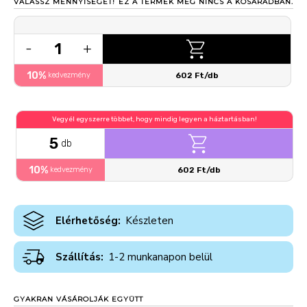
VÁLASSZ MENNYISÉGET!
EZ A TERMÉK MÉG NINCS A KOSARADBAN.
1
-
+
10%
kedvezmény
602 Ft/db
Vegyél egyszerre többet, hogy mindig legyen a háztartásban!
5
db
10%
kedvezmény
602 Ft/db
Elérhetőség:
Készleten
Szállítás:
1-2 munkanapon belül
GYAKRAN VÁSÁROLJÁK EGYÜTT