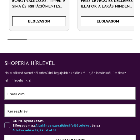
BOROTVÁLKOZÁS- TIPPEK A
FRISS LEVEGŐ ÉS KELLEMES
SIMA ÉS IRRITÁCIÓMENTES
ILLATOK A LAKÁS MINDEN
BŐRÉRT
SZEGLETÉBEN
ELOLVASOM
ELOLVASOM
SHOPERIA HÍRLEVÉL
Ha elsőként szeretnél értesülni legújabb akcióinkról, ajánlatainkról, iratkozz
fel hírlevelünkre!
Email cím
Keresztnév
GDPR-nyilatkozat.
Elfogadom az
Ál­ta­lá­nos szer­ző­dé­si fel­té­te­le­ket
és az
Adat­ke­ze­lé­si tá­jé­koz­ta­tót
.