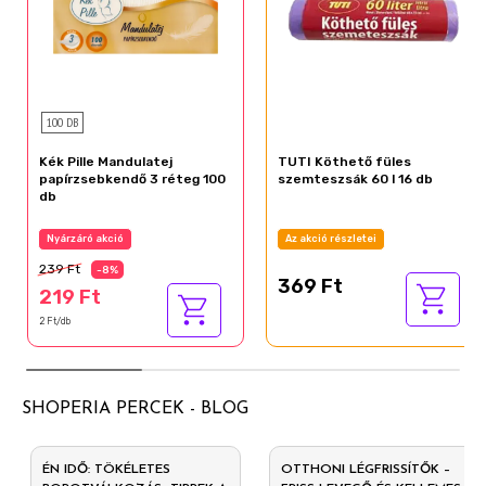
100 DB
Kék Pille Mandulatej
TUTI Köthető füles
papírzsebkendő 3 réteg 100
szemteszsák 60 l 16 db
db
Nyárzáró akció
Az akció részletei
239 Ft
-8%
369 Ft
219 Ft
2 Ft/db
SHOPERIA PERCEK - BLOG
ÉN IDŐ: TÖKÉLETES
OTTHONI LÉGFRISSÍTŐK –