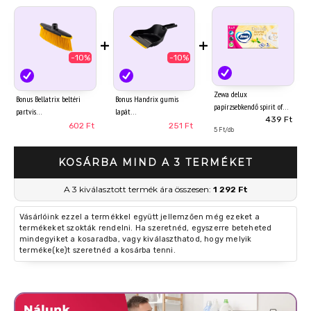
+
+
-10%
-10%
Zewa delux
Bonus Bellatrix beltéri
Bonus Handrix gumis
papírzsebkendő spirit of
partvis
lapát
tea 3 rétegű 90 db
439 Ft
602 Ft
251 Ft
5 Ft/db
KOSÁRBA MIND A 3 TERMÉKET
A 3 kiválasztott termék ára összesen:
1 292 Ft
Vásárlóink ezzel a termékkel együtt jellemzően még ezeket a
termékeket szokták rendelni. Ha szeretnéd, egyszerre beteheted
mindegyiket a kosaradba, vagy kiválaszthatod, hogy melyik
terméke(ke)t szeretnéd a kosárba tenni.