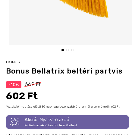
BONUS
Bonus Bellatrix beltéri partvis
669 Ft
-10%
602 Ft
*Az akció indulása előtti 30 nap legalacsonyabb ára ennél a terméknél:
602 Ft
Akció:
Nyárzáró akció
Kattints az akció további termékeihez!