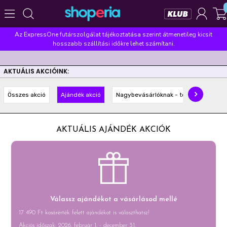
Az ExpressOne futárszolgálat tájékoztatása szerint átmenetileg kicsit
Népszerű kategóriák
hosszabb szállítási időkre lehet számítani.
Szépségápolás
Élelmiszer
Mosás
Mosogatás
AKTUÁLIS AKCIÓINK:
Takarítás
Baba-mama
Háztartás
Összes akció
Ajándék akció
Nagybevásárlóknak - többet olcsóbba
Népszerű márkák
Pampers
Lenor
Violeta
Coccolino
Silan
AKTUÁLIS AJÁNDÉK AKCIÓK
Népszerű keresések
leukoplast
ariel
lenor
finish
pampers
Válassz ajándékot a vásárlásod mellé
17 490 Ft kosárérték felett ajándékot is választhatsz!
Akciós időszak: 2026. február 1. - december 31.