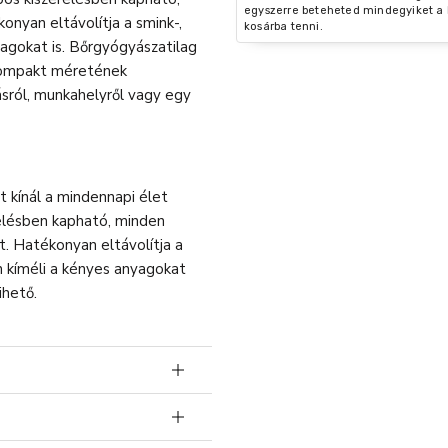
egyszerre beteheted mindegyiket a 
onyan eltávolítja a smink-,
kosárba tenni.
nyagokat is. Bőrgyógyászatilag
 kompakt méretének
sról, munkahelyről vagy egy
 kínál a mindennapi élet
relésben kapható, minden
t. Hatékonyan eltávolítja a
n kíméli a kényes anyagokat
ihető.