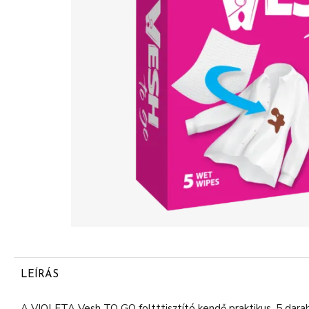
LEÍRÁS
A VIOLETA Vesh TO GO foltttisztító kendő praktikus, 5 dara