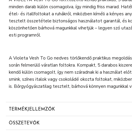
minden darab külön csomagolva, így mindig friss marad. Haték
étel- és itallfoltokat a ruhákról, miközben kíméli a kényes a
tesztelt összetétele biztonságos használatot garantál, és
köszönhetően bárhová magunkkal vihetjük – legyen szó utazá
esti programról.
A Violeta Vesh To Go nedves törlőkendő praktikus megoldást
során felmerülő váratlan foltokra. Kompakt, 5 darabos kisze
kendő külön csomagolt, így nem száradnak ki a használat előt
smink, színes italok vagy csokoládé okozta foltokat, miközbe
is. Bőrgyógyászatilag tesztelt, bárhová könnyen magunkkal v
TERMÉKJELLEMZŐK
5 darabos kiszerelés, külön csomagolt kendők
ÖSSZETEVŐK
Könnyen eltávolítja a smink, italok és ételek foltjait