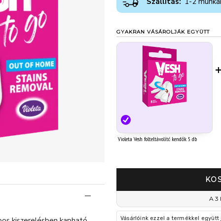
Szállítás:
1-2 munka
GYAKRAN VÁSÁROLJÁK EGYÜTT
Violeta Vesh folteltávolító kendők 5 db
KO
A 3 
Vásárlóink ezzel a termékkel együtt
bos kiszerelésben kapható,