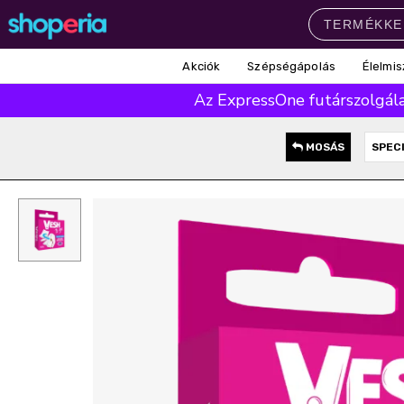
Akciók
Szépségápolás
Élelmis
Népszerű kategóriák
Az ExpressOne futárszolgálat
Szépségápolás
Élelmiszer
Mosás
Mosogatás
Takarítás
MOSÁS
SPEC
Baba-mama
Háztartás
Népszerű márkák
Pampers
Lenor
Finish
Violeta
Coccolino
Népszerű keresések
leukoplast
ariel
lenor
finish
pampers