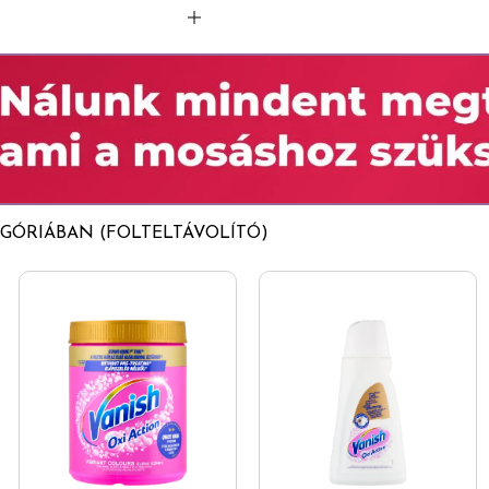
inon, nátrium-pirition)
tra
GÓRIÁBAN (FOLTELTÁVOLÍTÓ)