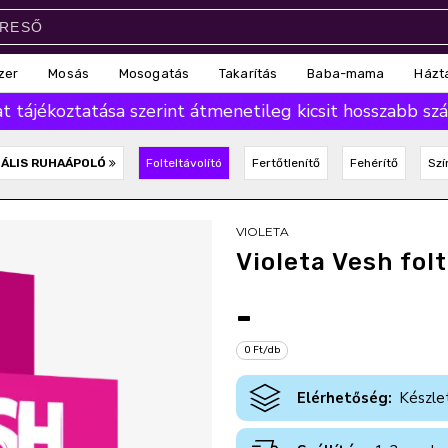
zer
Mosás
Mosogatás
Takarítás
Baba-mama
Házt
 tájékoztatása szerint átmenetileg kicsit hosszabb száll
IÁLIS RUHAÁPOLÓ
Folteltávolító
Fertőtlenítő
Fehérítő
Szí
VIOLETA
Violeta Vesh fol
-
0 Ft/db
Elérhetőség:
Készle