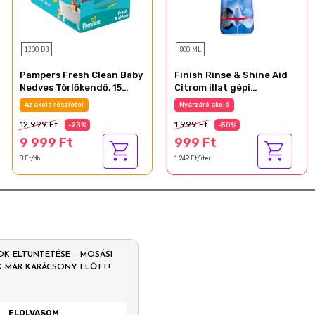
1200 DB
800 ML
Pampers Fresh Clean Baby
Finish Rinse & Shine Aid
Nedves Törlőkendő, 15
Citrom illat gépi
Csomag x 80 Törlőkendő
öblítőszer 800 ml
Az akció részletei
Nyárzáró akció
db Baba Nedves
12 999 Ft
1 999 Ft
Törlőkendő
-23%
-50%
9 999 Ft
999 Ft
8 Ft/db
1 249 Ft/liter
OK ELTÜNTETÉSE – MOSÁSI
K MÁR KARÁCSONY ELŐTT!
ELOLVASOM