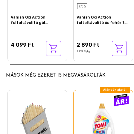
970 G
Vanish Oxi Action
Vanish Oxi Action
folteltávolító gél
folteltávolító és fehérítő
koncentrátum 4 l
por 970 g
4 099 Ft
2 890 Ft
2 979 Ft/kg
MÁSOK MÉG EZEKET IS MEGVÁSÁROLTÁK
Ajándék akció!