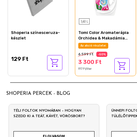
3,60 L
Shoperia színesceruza-
Tomi Color Aromaterápia
készlet
Orchidea & Makadámia
Olaj folyékony mosószer
Az akció részletei
80 mosás 3,6 l
6 599 Ft
-50%
129 Ft
3 300 Ft
917 Ft/liter
SHOPERIA PERCEK - BLOG
TÉLI FOLTOK NYOMÁBAN – HOGYAN
ÜNNEPI FOLT
SZEDD KI A TEÁT, KÁVÉT, VÖRÖSBORT?
TÚLÉLŐTIPPE
ELOLVASOM