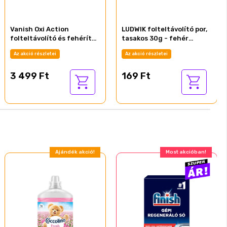
Vanish Oxi Action
LUDWIK folteltávolító por,
folteltávolító és fehérítő
tasakos 30g - fehér
gél koncentrátum 3 l
ruhákhoz (18/#)
Az akció részletei
Az akció részletei
3 499 Ft
169 Ft
Ajándék akció!
Most akcióban!