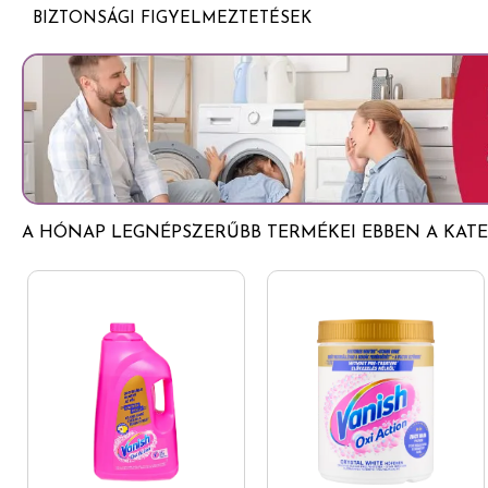
Kevesebb mint 5% anionos felületaktív anyag
Kíméli a kényes szöveteket és anyagokat
BIZTONSÁGI FIGYELMEZTETÉSEK
Nemionos felületaktív anyag
Bőrgyógyászatilag tesztelt formula
Gyermekektől elzárva tartandó.
Tartósítószerek (laurilamin-dipropiléndiamin, benzizotiazol
Praktikus méret, bárhová magunkkal vihető
Ideális utazáshoz, munkahelyre vagy hétköznapi használa
A HÓNAP LEGNÉPSZERŰBB TERMÉKEI EBBEN A KATE