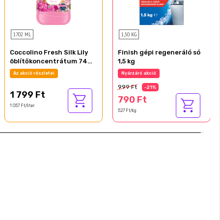
1702 ML
1,50 KG
Coccolino Fresh Silk Lily
Finish gépi regeneráló só
öblítőkoncentrátum 74
1,5 kg
mosás 1702 ml
Az akció részletei
Nyárzáró akció
999 Ft
-21%
1 799 Ft
790 Ft
1 057 Ft/liter
527 Ft/kg