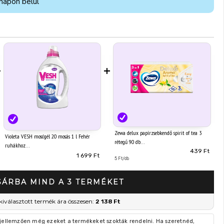
napon belül
+
+
Zewa delux papírzsebkendő spirit of tea 3
Violeta VESH mosógél 20 mosás 1 l Fehér
rétegű 90 db
ruhákhoz
439 Ft
1 699 Ft
5 Ft/db
SÁRBA MIND A 3 TERMÉKET
kiválasztott termék ára összesen:
2 138 Ft
 jellemzően még ezeket a termékeket szokták rendelni. Ha szeretnéd,