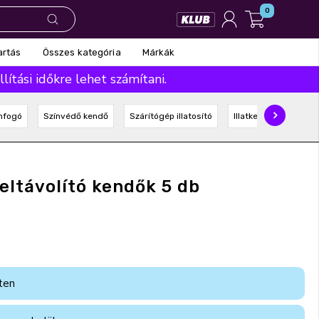
0
Összes kategória
Márkák
artás
ítási időkre lehet számítani.
nfogó
Színvédő kendő
Szárítógép illatosító
Illatkendő
Mosás
teltávolító kendők 5 db
ten