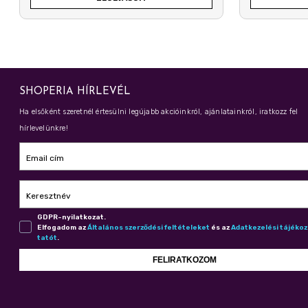
SHOPERIA HÍRLEVÉL
Ha elsőként szeretnél értesülni legújabb akcióinkról, ajánlatainkról, iratkozz fel
hírlevelünkre!
Email cím
Keresztnév
GDPR-nyilatkozat.
Elfogadom az
Ál­ta­lá­nos szer­ző­dé­si fel­té­te­le­ket
és az
Adat­ke­ze­lé­si tá­jé­ko
ta­tót
.
FELIRATKOZOM