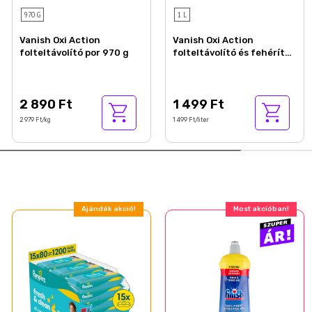
970 G
1 L
Vanish Oxi Action
Vanish Oxi Action
folteltávolító por 970 g
folteltávolító és fehérítő
gél koncentrátum 1 l
2 890 Ft
1 499 Ft
2 979 Ft/kg
1 499 Ft/liter
Ajándék akció!
Most akcióban!