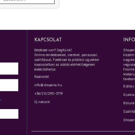
KAPCSOLAT
INF
Kérdésed van? Segítünk!
Shoperi
Online rendelésekkel, cserével, panasszal,
közelmú
szállítással, fizetéssel és jótállási ügyekkel
nagyker
kapcsolatban az alábbi elérhetőségeken
vegyipar
érdeklődhetsz:
finomk
Webáru
Kapcsolat
tevéken
info@shoperia.hu
Elállás
+36/20/290-3719
Gyakran
z­
Írj nekünk
Rólunk 
Szállít
Shoperi