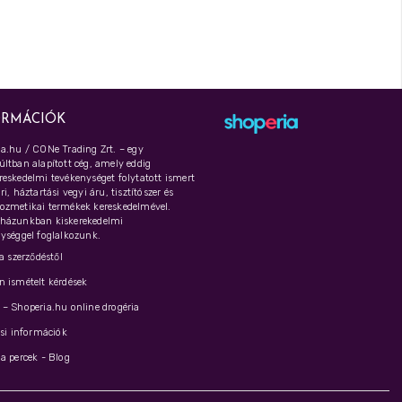
ORMÁCIÓK
a.hu / CONe Trading Zrt. – egy
ltban alapított cég, amely eddig
eskedelmi tevékenységet folytatott ismert
i, háztartási vegyi áru, tisztítószer és
ozmetikai termékek kereskedelmével.
házunkban kiskerekedelmi
ységgel foglalkozunk.
 a szerződéstől
 ismételt kérdések
– Shoperia.hu online drogéria
ási információk
a percek - Blog