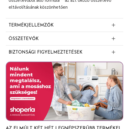
összetevőből álló formula **az azt okozó összetevő
eltávolításának köszönhetően
TERMÉKJELLEMZŐK
Bőrgyógyászatilag tesztelt
ÖSSZETEVŐK
Aqua
BIZTONSÁGI FIGYELMEZTETÉSEK
Cetearyl alcohol
ÓVINTÉZKEDÉSEK: Olvassa el, tartsa be és őrizze meg
Paraffinum liquidum
az összes óvintézkedést és útmutatást. - Ne alkalmazza
Potassium
összesen 10 percnél tovább. - Alkalmazható a láb, kar,
hónalj és a bikinivonal területén. NEM ALKALMAZHATÓ
Thioglycolate
a fej- és arcbőrön, továbbá a szem, orr, fül, végbélnyílás,
Calcium hydroxide
nemi szervek, mellbimbók és más testrészek környékén.
Ceteareth-20
- Ne használja visszeres bőrfelületen, hegeken,
anyajegyen, pattanásos, repedezett, irritált vagy
Talc
leégett bőrön, illetve akkor, ha korábban allergiás
Glycerin
reakciója volt a szőrtelenítő krémek miatt. Mindig
AZ ELMÚLT KÉT HÉT LEGNÉPSZERŰBB TERMÉKEI