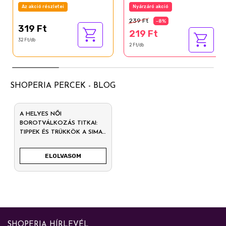
Az akció részletei
Nyárzáró akció
239 Ft
-8%
319 Ft
219 Ft
32 Ft/db
2 Ft/db
SHOPERIA PERCEK - BLOG
A HELYES NŐI
BOROTVÁLKOZÁS TITKAI:
TIPPEK ÉS TRÜKKÖK A SIMA
BŐRHÖZ
ELOLVASOM
SHOPERIA HÍRLEVÉL