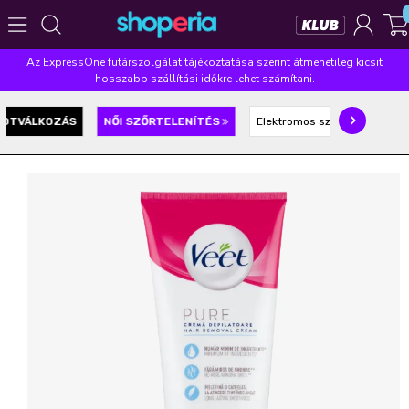
Az ExpressOne futárszolgálat tájékoztatása szerint átmenetileg kicsit
Népszerű kategóriák
hosszabb szállítási időkre lehet számítani.
Szépségápolás
Élelmiszer
Mosás
Mosogatás
ROTVÁLKOZÁS
NŐI SZŐRTELENÍTÉS
Elektromos szőrtelenítés
Takarítás
Baba-mama
Háztartás
Népszerű márkák
Pampers
Lenor
Finish
Violeta
Coccolino
Népszerű keresések
leukoplast
ariel
lenor
finish
pampers