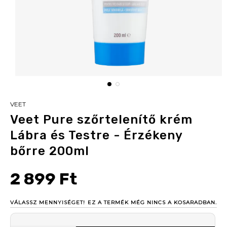
VEET
Veet Pure szőrtelenítő krém
Lábra és Testre - Érzékeny
bőrre 200ml
2 899 Ft
VÁLASSZ MENNYISÉGET!
EZ A TERMÉK MÉG NINCS A KOSARADBAN.