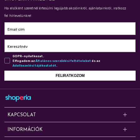
Ha elsőként szeretnél értesülni legújabb akcióinkról, ajánlatainkról, iratkozz
fel hírlevelünkre!
Email cím
Keresztnév
GDPR-nyilatkozat.
Elfogadom az
Ál­ta­lá­nos szer­ző­dé­si fel­té­te­le­ket
és az
Adat­ke­ze­lé­si tá­jé­koz­ta­tót
.
FELIRATKOZOM
KAPCSOLAT
Kérdésed van? Segítünk!
INFORMÁCIÓK
Online rendelésekkel, cserével, panasszal, szállítással, fizetéssel és