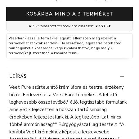
mosás 3 l
KOSÁRBA MIND A 3 TERMÉKET
A 3 kiválasztott termék ára összesen:
7 137 Ft
Vásárlóink ezzel a termékkel együtt jellemzően még ezeket a
termékeket szokták rendelni. Ha szeretnéd, egyszerre beteheted
mindegyiket a kosaradba, vagy kiválaszthatod, hogy melyik
terméke(ke)t szeretnéd a kosárba tenni.
LEÍRÁS
Veet Pure szőrtelenítő krém lábra és testre, érzékeny
bőrre. Fedezze fel a Veet Pure terméket: A lehető
legkevesebb összetevőből* álló, legtisztább formulánk,
amelyet kifejezetten a hosszan tartó simaság
érdekében fejlesztettünk ki. A legtisztább illat: nincs
többé ammóniaszag** Bőrgyógyászatilag tesztelt. *A
korábbi Veet krémekhez képest a legkevesebb