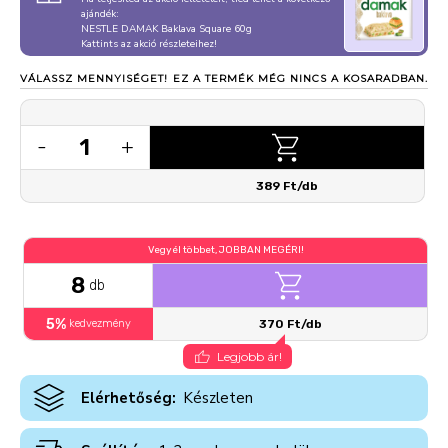
ajándék:
NESTLE DAMAK Baklava Square 60g
Kattints az akció részleteihez!
VÁLASSZ MENNYISÉGET!
EZ A TERMÉK MÉG NINCS A KOSARADBAN.
1
-
+
389 Ft/db
Vegyél többet, JOBBAN MEGÉRI!
8
db
5%
kedvezmény
370 Ft/db
Legjobb ár!
Elérhetőség:
Készleten