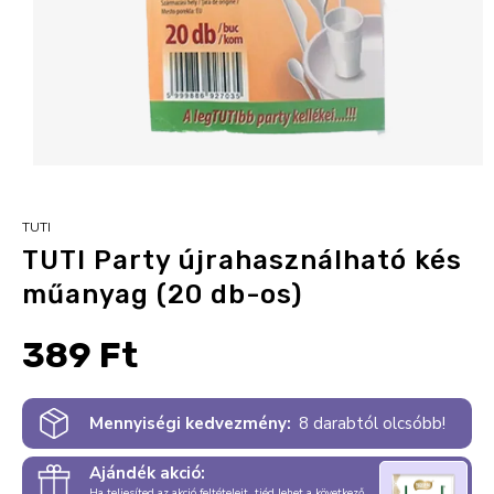
TUTI
TUTI Party újrahasználható kés
műanyag (20 db-os)
389 Ft
Mennyiségi kedvezmény:
8 darabtól olcsóbb!
Ajándék akció:
Ha teljesíted az akció feltételeit, tiéd lehet a következő