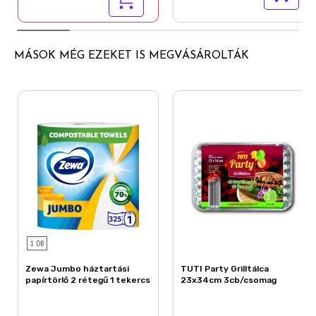
MÁSOK MÉG EZEKET IS MEGVÁSÁROLTÁK
1 DB
Zewa Jumbo háztartási
TUTI Party Grilltálca
papírtörlő 2 rétegű 1 tekercs
23x34cm 3cb/csomag