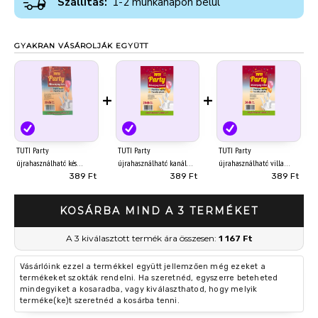
Szállítás:
1-2 munkanapon belül
GYAKRAN VÁSÁROLJÁK EGYÜTT
+
+
TUTI Party
TUTI Party
TUTI Party
újrahasználható kés
újrahasználható kanál
újrahasználható villa
műanyag (20 db-os)
műanyag (20 db-os)
műanyag (20 db-os)
389 Ft
389 Ft
389 Ft
KOSÁRBA MIND A 3 TERMÉKET
A 3 kiválasztott termék ára összesen:
1 167 Ft
Vásárlóink ezzel a termékkel együtt jellemzően még ezeket a
termékeket szokták rendelni. Ha szeretnéd, egyszerre beteheted
mindegyiket a kosaradba, vagy kiválaszthatod, hogy melyik
terméke(ke)t szeretnéd a kosárba tenni.