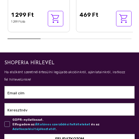
1 299 Ft
469 Ft
1 299 Ft/db
SHOPERIA HÍRLEVÉL
Ha elsőként szeretnél értesülni legújabb akcióinkról, ajánlatainkról, iratkozz
fel hírlevelünkre!
Email cím
Keresztnév
GDPR-nyilatkozat.
Elfogadom az
Ál­ta­lá­nos szer­ző­dé­si fel­té­te­le­ket
és az
Adat­ke­ze­lé­si tá­jé­koz­ta­tót
.
FELIRATKOZOM