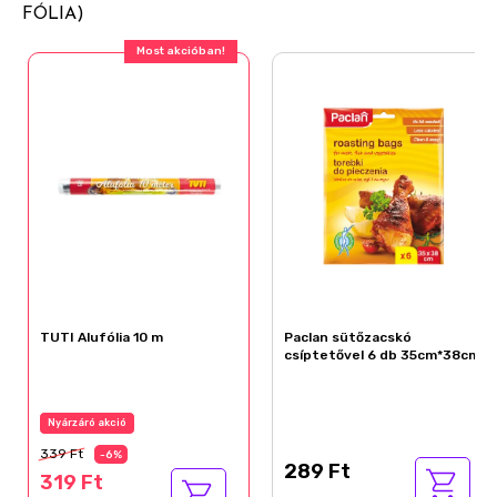
FÓLIA)
Most akcióban!
TUTI Alufólia 10 m
Paclan sütőzacskó
csíptetővel 6 db 35cm*38cm
Nyárzáró akció
339 Ft
-6%
289 Ft
319 Ft