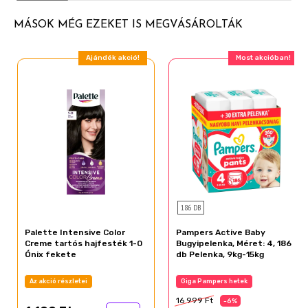
MÁSOK MÉG EZEKET IS MEGVÁSÁROLTÁK
Ajándék akció!
Most akcióban!
186 DB
Palette Intensive Color
Pampers Active Baby
Creme tartós hajfesték 1-0
Bugyipelenka, Méret: 4, 186
Ónix fekete
db Pelenka, 9kg-15kg
Az akció részletei
Giga Pampers hetek
16 999 Ft
-6%