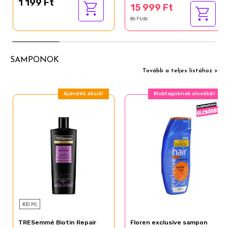
1 199 Ft
15 999 Ft
86 Ft/db
SAMPONOK
Tovább a teljes listához >
Ajándék akció!
Klubtagoknak olcsóbb!
400 ML
TRESemmé Biotin Repair
Floren exclusive sampon