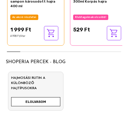
sampon károsodott hajra
300ml Korpás hajra
400 ml
Az akció részletei
Klubtagoknak olcsóbb!
1 999 Ft
529 Ft
4 998 Ft/liter
SHOPERIA PERCEK - BLOG
HAJMOSÁSI RUTIN A
KÜLÖNBÖZŐ
HAJTÍPUSOKRA
ELOLVASOM