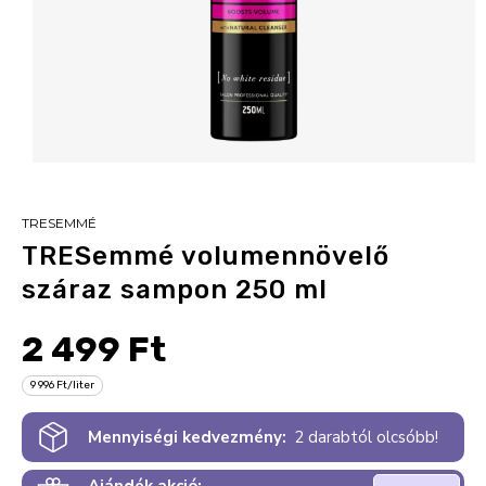
TRESEMMÉ
TRESemmé volumennövelő
száraz sampon 250 ml
2 499 Ft
9 996 Ft/liter
Mennyiségi kedvezmény:
2 darabtól olcsóbb!