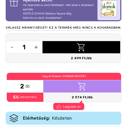
Ajándék akció:
Ha teljesíted az akció feltételeit, tiéd lehet a következő
ajándék:
NESTLE DAMAK Baklava Square 60g
Kattints az akció részleteihez!
VÁLASSZ MENNYISÉGET!
EZ A TERMÉK MÉG NINCS A KOSARADBAN.
1
-
+
2 499 Ft/db
Vegyél többet, JOBBAN MEGÉRI!
2
db
5%
kedvezmény
2 374 Ft/db
Legjobb ár!
Elérhetőség:
Készleten