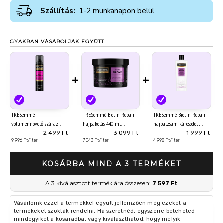
Szállítás:
1-2 munkanapon belül
GYAKRAN VÁSÁROLJÁK EGYÜTT
+
+
TRESemmé
TRESemmé Biotin Repair
TRESemmé Biotin Repair
volumennövelő száraz
hajpakolás 440 ml
hajbalzsam károsodott
sampon 250 ml
hajra 400 ml
2 499 Ft
3 099 Ft
1 999 Ft
9 996 Ft/liter
7 043 Ft/liter
4 998 Ft/liter
KOSÁRBA MIND A 3 TERMÉKET
A 3 kiválasztott termék ára összesen:
7 597 Ft
Vásárlóink ezzel a termékkel együtt jellemzően még ezeket a
termékeket szokták rendelni. Ha szeretnéd, egyszerre beteheted
mindegyiket a kosaradba, vagy kiválaszthatod, hogy melyik