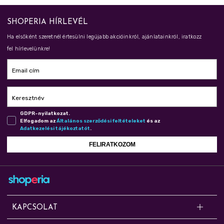
SHOPERIA HÍRLEVÉL
Ha elsőként szeretnél értesülni legújabb akcióinkról, ajánlatainkról, iratkozz
fel hírlevelünkre!
Email cím
Keresztnév
GDPR-nyilatkozat.
Elfogadom az
Ál­ta­lá­nos szer­ző­dé­si fel­té­te­le­ket
és az
Adat­ke­ze­lé­si tá­jé­koz­ta­tót
.
FELIRATKOZOM
KAPCSOLAT