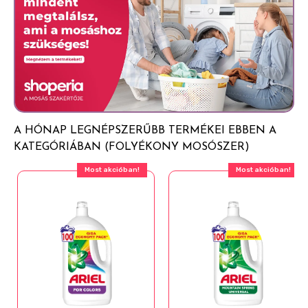
Illatanyagok (Citronellol, Geraniol, Hexyl Cinnamal,
3(2H)-ont tartalmaz. Allergiás reakciót válthat ki. Orvosi
20-95°C
Linalool, Amyl Salicylate, Terpineol, Tetramethyl
tanácsadás esetén tartsa kéznél a termék edényét
Acetyloctahydronaphthalenes)
vagy címkéjét. Gyermekektől elzárva tartandó.
Szemvédő használata kötelező. SZEMBE KERÜLÉS
Benzisothiazolinone
ESETÉN: Több percig tartó óvatos öblítés vízzel. Adott
Optikai fehérítő
esetben a kontaktlencsék eltávolítása, ha könnyen
megoldható. Az öblítés folytatása. Ha a szemirritáció
nem múlik el: orvosi ellátást kell kérni.
A HÓNAP LEGNÉPSZERŰBB TERMÉKEI EBBEN A
KATEGÓRIÁBAN (FOLYÉKONY MOSÓSZER)
Most akcióban!
Most akcióban!