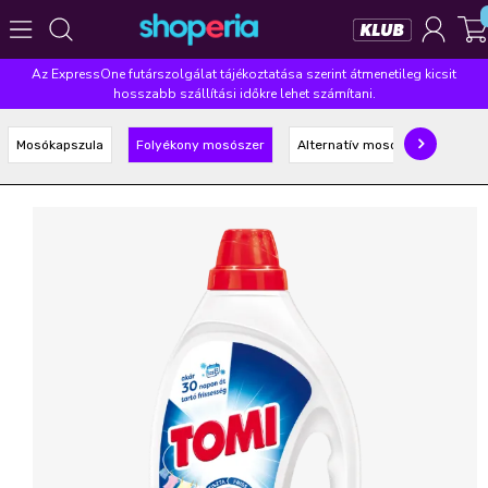
Az ExpressOne futárszolgálat tájékoztatása szerint átmenetileg kicsit
Népszerű kategóriák
hosszabb szállítási időkre lehet számítani.
Szépségápolás
Élelmiszer
Mosás
Mosogatás
Mosókapszula
Folyékony mosószer
Alternatív mosószer
Takarítás
Baba-mama
Háztartás
Népszerű márkák
Pampers
Lenor
Violeta
Coccolino
Silan
Népszerű keresések
leukoplast
ariel
lenor
finish
pampers