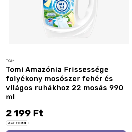
TOMI
Tomi Amazónia Frissessége
folyékony mosószer fehér és
világos ruhákhoz 22 mosás 990
ml
2 199 Ft
2 221 Ft/liter