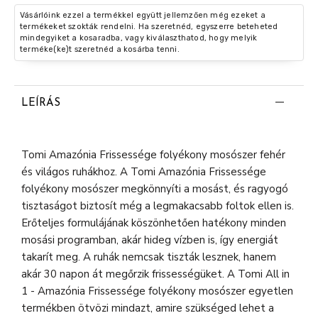
Vásárlóink ezzel a termékkel együtt jellemzően még ezeket a
termékeket szokták rendelni. Ha szeretnéd, egyszerre beteheted
mindegyiket a kosaradba, vagy kiválaszthatod, hogy melyik
terméke(ke)t szeretnéd a kosárba tenni.
LEÍRÁS
Tomi Amazónia Frissessége folyékony mosószer fehér
és világos ruhákhoz. A Tomi Amazónia Frissessége
folyékony mosószer megkönnyíti a mosást, és ragyogó
tisztaságot biztosít még a legmakacsabb foltok ellen is.
Erőteljes formulájának köszönhetően hatékony minden
mosási programban, akár hideg vízben is, így energiát
takarít meg. A ruhák nemcsak tiszták lesznek, hanem
akár 30 napon át megőrzik frissességüket. A Tomi All in
1 - Amazónia Frissessége folyékony mosószer egyetlen
termékben ötvözi mindazt, amire szükséged lehet a