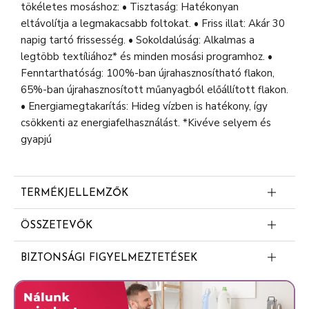
tökéletes mosáshoz: • Tisztaság: Hatékonyan
eltávolítja a legmakacsabb foltokat. • Friss illat: Akár 30
napig tartó frissesség. • Sokoldalúság: Alkalmas a
legtöbb textíliához* és minden mosási programhoz. •
Fenntarthatóság: 100%-ban újrahasznosítható flakon,
65%-ban újrahasznosított műanyagból előállított flakon.
• Energiamegtakarítás: Hideg vízben is hatékony, így
csökkenti az energiafelhasználást. *Kivéve selyem és
gyapjú
TERMÉKJELLEMZŐK
Akár 30 napon át tartó frissesség
ÖSSZETEVŐK
Tiszta
5-15% anionos felületaktív anyagok
Friss
BIZTONSÁGI FIGYELMEZTETÉSEK
<5% nem ionos felületaktív anyagok, szappan
Hideg vízben hatékony
Folyékony mosószer fehér és világos ruhákhoz.
Enzimek
Figyelem. Súlyos szemirritációt okoz. 1,2-benzizotiazol-
Legtöbb textíliához és minden programhoz