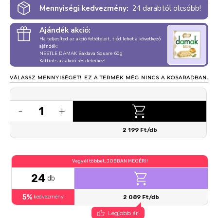
Mennyiségi kedvezmény:
24 darabtól olcsóbb!
Ajándék akció:
Ha teljesíted az akció feltételeit, tiéd lehet a következő
ajándék:
NESTLE DAMAK Baklava Square 60g
Kattints az akció részleteihez!
VÁLASSZ MENNYISÉGET!
EZ A TERMÉK MÉG NINCS A KOSARADBAN.
1
-
+
2 199 Ft/db
Vegyél többet, JOBBAN MEGÉRI!
24
db
5%
kedvezmény
2 089 Ft/db
Legjobb ár!