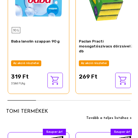
90 G
Baba lanolin szappan 90 g
Paclan Practi
mosogatószivacs dörzsivel 3
db
Az akció részletei
Az akció részletei
319 Ft
269 Ft
3 544 Ft/kg
TOMI TERMÉKEK
Tovább a teljes listához >
Szuper ár!
Szuper ár!