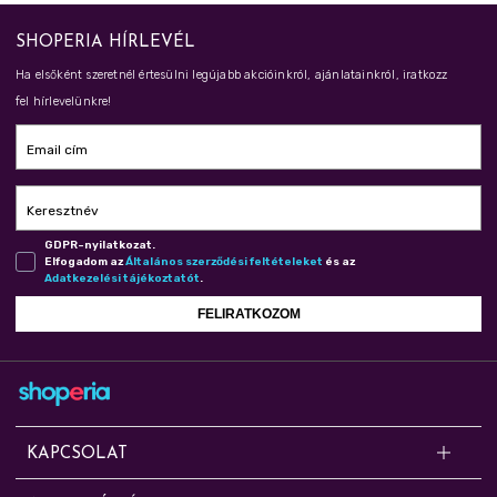
SHOPERIA HÍRLEVÉL
Ha elsőként szeretnél értesülni legújabb akcióinkról, ajánlatainkról, iratkozz
fel hírlevelünkre!
Email cím
Keresztnév
GDPR-nyilatkozat.
Elfogadom az
Ál­ta­lá­nos szer­ző­dé­si fel­té­te­le­ket
és az
Adat­ke­ze­lé­si tá­jé­koz­ta­tót
.
FELIRATKOZOM
KAPCSOLAT