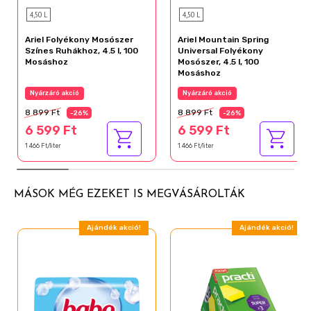
4,50 L
4,50 L
Ariel Folyékony Mosószer
Ariel Mountain Spring
Színes Ruhákhoz, 4.5 l, 100
Universal Folyékony
Mosáshoz
Mosószer, 4.5 l, 100
Mosáshoz
Nyárzáró akció
Nyárzáró akció
8 899 Ft
8 899 Ft
-26%
-26%
6 599 Ft
6 599 Ft
1 466 Ft/liter
1 466 Ft/liter
MÁSOK MÉG EZEKET IS MEGVÁSÁROLTÁK
Ajándék akció!
Ajándék akció!