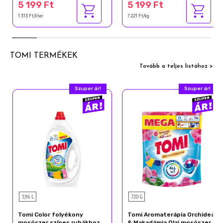
5 199 Ft
5 199 Ft
1 313 Ft/liter
7 221 Ft/kg
TOMI TERMÉKEK
Tovább a teljes listához >
Szuper ár!
Szuper ár!
3,96 L
720 G
Tomi Color folyékony
Tomi Aromaterápia Orchidea
mosószer színes ruhákhoz
& Makadámia Olaj mosószer