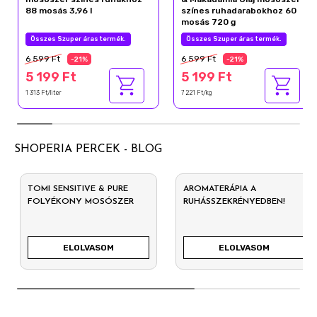
88 mosás 3,96 l
színes ruhadarabokhoz 60
mosás 720 g
Összes Szuper áras termék.
Összes Szuper áras termék.
6 599 Ft
6 599 Ft
-21%
-21%
5 199 Ft
5 199 Ft
1 313 Ft/liter
7 221 Ft/kg
SHOPERIA PERCEK - BLOG
TOMI SENSITIVE & PURE
AROMATERÁPIA A
FOLYÉKONY MOSÓSZER
RUHÁSSZEKRÉNYEDBEN!
ELOLVASOM
ELOLVASOM