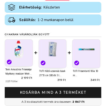
Elérhetőség:
Készleten
Szállítás:
1-2 munkanapon belül
GYAKRAN VÁSÁROLJÁK EGYÜTT
+
+
Tomi Amazónia Frissessége
TUTI Hűtő-uzsonnás tasak
TUTI Frissentartó fólia 30
folyékony mosószer fehér és
25*35 cm 100 db 3 l
m
világos ruhákhoz 22 mosás
2 199 Ft
319 Ft
349 Ft
990 ml
2 221 Ft/liter
KOSÁRBA MIND A 3 TERMÉKET
A 3 kiválasztott termék ára összesen:
2 867 Ft