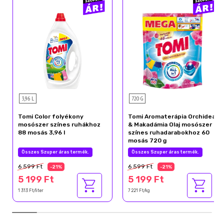
3,96 L
720 G
Tomi Color folyékony
Tomi Aromaterápia Orchidea
mosószer színes ruhákhoz
& Makadámia Olaj mosószer
88 mosás 3,96 l
színes ruhadarabokhoz 60
mosás 720 g
Összes Szuper áras termék.
Összes Szuper áras termék.
6 599 Ft
6 599 Ft
-21%
-21%
5 199 Ft
5 199 Ft
1 313 Ft/liter
7 221 Ft/kg