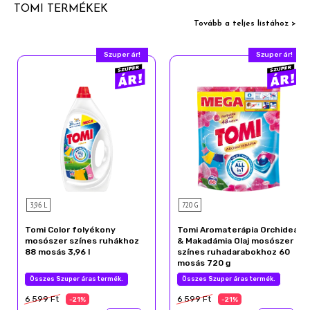
TOMI TERMÉKEK
Tovább a teljes listához >
Szuper ár!
Szuper ár!
3,96 L
720 G
Tomi Color folyékony
Tomi Aromaterápia Orchidea
mosószer színes ruhákhoz
& Makadámia Olaj mosószer
88 mosás 3,96 l
színes ruhadarabokhoz 60
mosás 720 g
Összes Szuper áras termék.
Összes Szuper áras termék.
6 599 Ft
6 599 Ft
-21%
-21%