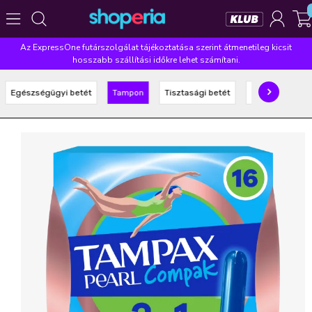
Az ExpressOne futárszolgálat tájékoztatása szerint átmenetileg kicsit
Népszerű kategóriák
hosszabb szállítási időkre lehet számítani.
Szépségápolás
Élelmiszer
Mosás
Mosogatás
Egészségügyi betét
Tampon
Tisztasági betét
Intim tisztálko
Takarítás
Baba-mama
Háztartás
Népszerű márkák
Pampers
Lenor
Violeta
Coccolino
Silan
Népszerű keresések
leukoplast
ariel
lenor
finish
pampers