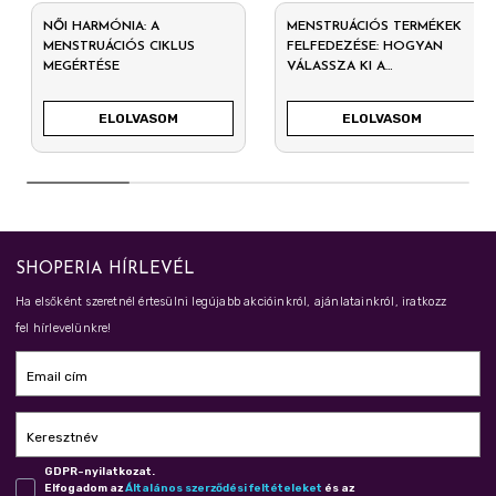
NŐI HARMÓNIA: A
MENSTRUÁCIÓS TERMÉKEK
MENSTRUÁCIÓS CIKLUS
FELFEDEZÉSE: HOGYAN
MEGÉRTÉSE
VÁLASSZA KI A
LEGMEGFELELŐBB
TERMÉKET?
ELOLVASOM
ELOLVASOM
SHOPERIA HÍRLEVÉL
Ha elsőként szeretnél értesülni legújabb akcióinkról, ajánlatainkról, iratkozz
fel hírlevelünkre!
Email cím
Keresztnév
GDPR-nyilatkozat.
Elfogadom az
Ál­ta­lá­nos szer­ző­dé­si fel­té­te­le­ket
és az