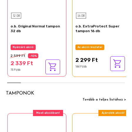
32 DB
16 DB
o.b. Original Normal tampon
o.b. ExtraProtect Super
32 db
tampon 16 db
Nyárzáró akció
Az akció részletei
2 599 Ft
-10%
2 299 Ft
2 339 Ft
144 Ft/db
73 Ft/db
TAMPONOK
Tovább a teljes listához >
Most akcióban!
Ajándék akció!