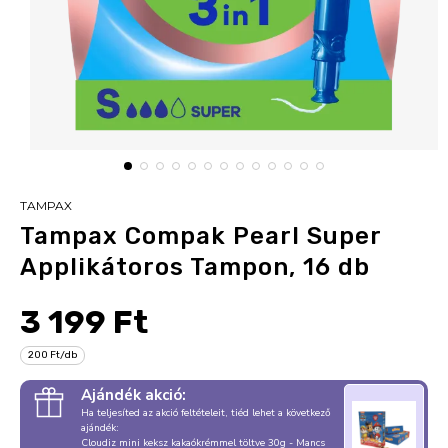
TAMPAX
Tampax Compak Pearl Super
Applikátoros Tampon, 16 db
3 199 Ft
200 Ft/db
Ajándék akció:
Ha teljesíted az akció feltételeit, tiéd lehet a következő
ajándék:
Cloudiz mini keksz kakaókrémmel töltve 30g - Mancs