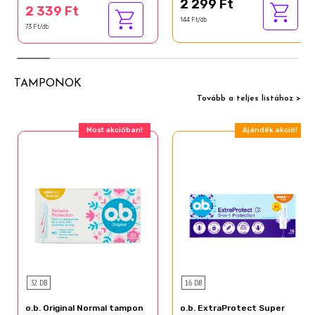
2 299 Ft
2 339 Ft
144 Ft/db
73 Ft/db
TAMPONOK
Tovább a teljes listához >
Most akcióban!
Ajándék akció!
32 DB
16 DB
o.b. Original Normal tampon
o.b. ExtraProtect Super