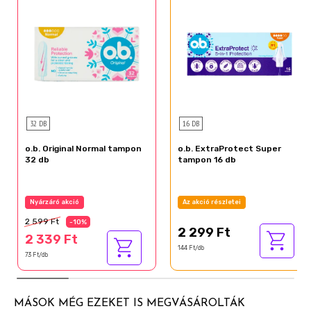
3-SZOROS KÉNYELEM. Sima felületű applikátor,
alakkövető tulajdonság, sima fedőréteg a könnyű
eltávolításhoz
32 DB
16 DB
o.b. Original Normal tampon
o.b. ExtraProtect Super
32 db
tampon 16 db
Nyárzáró akció
Az akció részletei
2 599 Ft
-10%
2 299 Ft
2 339 Ft
144 Ft/db
73 Ft/db
MÁSOK MÉG EZEKET IS MEGVÁSÁROLTÁK