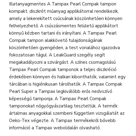
Illatanyagmentes A Tampax Pearl Compak tampon
kompakt, diszkrét műanyag applikátorral rendelkezik,
amely a lekerekített csúcsának köszönhetően könnyen
felhelyezhető. A csúszásmentes felületű applikátort
könnyű kézben tartani és irányítani. A Tampax Pearl
Compak tampon alakkövető tulajdonságának
köszönhetően gyengéden, a test vonalához igazodva
fokozatosan tágul. A LeakGuard szegély segít
megakadályozni a szivárgást. A színes csomagolású
Tampax Pearl Compak tamponok a teljes diszkréció
érdekében könnyen és halkan kibonthatók, valamint egy
tárcában is higiénikusan tárolhatók. A Tampax Compak
Pearl Super a Tampax legkiválóbb erős nedvszívó
képességű tamponja. A Tampax Pearl Compak
tamponokat nőgyógyászatilag teszteltük. A termék
ártalmas anyagokkal szembeni független vizsgálatát az
Oeko-Tex végezte. A Tampax termékekről bővebb
információ a Tampax weboldalán olvasható.