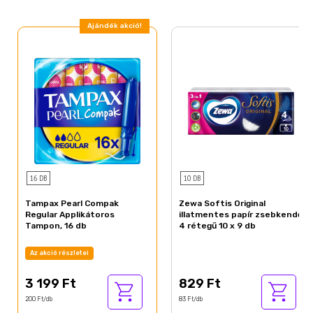
Ajándék akció!
16 DB
10 DB
Tampax Pearl Compak
Zewa Softis Original
Regular Applikátoros
illatmentes papír zsebkendő
Tampon, 16 db
4 rétegű 10 x 9 db
Az akció részletei
3 199 Ft
829 Ft
200 Ft/db
83 Ft/db