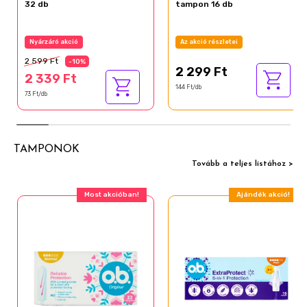
32 db
tampon 16 db
Nyárzáró akció
Az akció részletei
2 599 Ft
-10%
2 299 Ft
2 339 Ft
144 Ft/db
73 Ft/db
TAMPONOK
Tovább a teljes listához >
Most akcióban!
Ajándék akció!