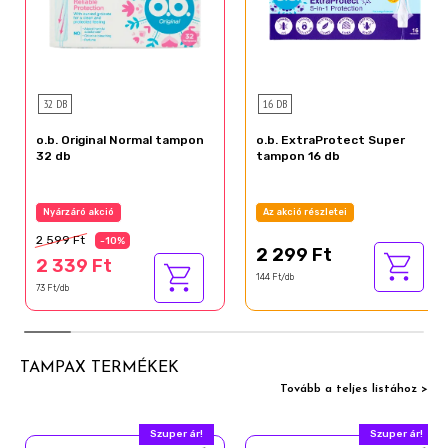
32 DB
16 DB
o.b. Original Normal tampon
o.b. ExtraProtect Super
32 db
tampon 16 db
Nyárzáró akció
Az akció részletei
2 599 Ft
-10%
2 299 Ft
2 339 Ft
144 Ft/db
73 Ft/db
TAMPAX TERMÉKEK
Tovább a teljes listához >
Szuper ár!
Szuper ár!