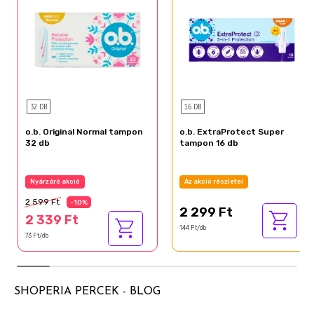
32 DB
16 DB
o.b. Original Normal tampon
o.b. ExtraProtect Super
32 db
tampon 16 db
Nyárzáró akció
Az akció részletei
2 599 Ft
-10%
2 299 Ft
2 339 Ft
144 Ft/db
73 Ft/db
SHOPERIA PERCEK - BLOG