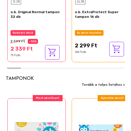
32 DB
16 DB
o.b. Original Normal tampon
o.b. ExtraProtect Super
32 db
tampon 16 db
Nyárzáró akció
Az akció részletei
2 599 Ft
-10%
2 299 Ft
2 339 Ft
144 Ft/db
73 Ft/db
TAMPONOK
Tovább a teljes listához >
Most akcióban!
Ajándék akció!