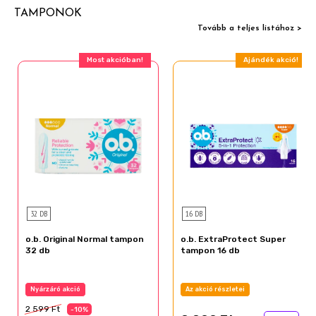
TAMPONOK
Tovább a teljes listához >
Most akcióban!
Ajándék akció!
32 DB
16 DB
o.b. Original Normal tampon
o.b. ExtraProtect Super
32 db
tampon 16 db
Nyárzáró akció
Az akció részletei
2 599 Ft
-10%