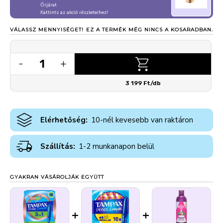
Őrjárat
Kattints az akció részleteihez!
VÁLASSZ MENNYISÉGET!
EZ A TERMÉK MÉG NINCS A KOSARADBAN.
1
-
+
3 199 Ft/db
Elérhetőség:
10-nél kevesebb van raktáron
Szállítás:
1-2 munkanapon belül
GYAKRAN VÁSÁROLJÁK EGYÜTT
+
+