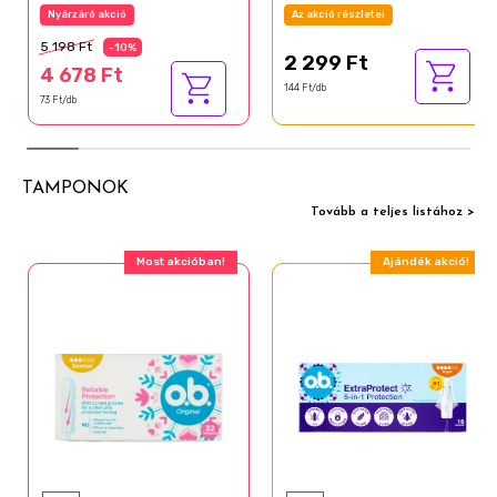
Nyárzáró akció
Az akció részletei
5 198 Ft
-10%
2 299 Ft
4 678 Ft
144 Ft/db
73 Ft/db
TAMPONOK
Tovább a teljes listához >
Most akcióban!
Ajándék akció!