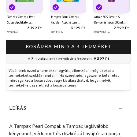
Tampax Compak Pearl
Tampax Pearl Compak
Aussie SOS Repair &
Super Applikátoros
Regular Applikátoros
Revive Sampon 300ml
Tampon, 16 db
Tampon, 16 db
Száraz, Igénybevett,
3 199 Ft
3 199 Ft
2 999 Ft
200 Ft/db
200 Ft/db
Károsodott Hajra
9 997 Ft/liter
KOSÁRBA MIND A 3 TERMÉKET
A 3 kiválasztott termék ára összesen:
9 397 Ft
Vásárlóink ezzel a termékkel együtt jellemzően még ezeket a
termékeket szokták rendelni. Ha szeretnéd, egyszerre beteheted
mindegyiket a kosaradba, vagy kiválaszthatod, hogy melyik
terméke(ke)t szeretnéd a kosárba tenni.
LEÍRÁS
A Tampax Pearl Compak a Tampax legkiválóbb
kényelmet, védelmet és diszkréciót nyújtó tamponja.