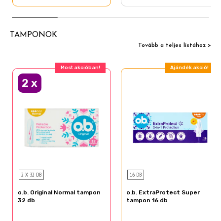
TAMPONOK
Tovább a teljes listához >
Most akcióban!
Ajándék akció!
2
x
2 X 32 DB
16 DB
o.b. Original Normal tampon
o.b. ExtraProtect Super
32 db
tampon 16 db