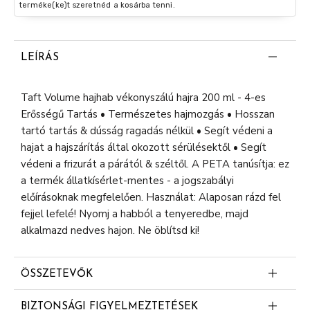
terméke(ke)t szeretnéd a kosárba tenni.
LEÍRÁS
Taft Volume hajhab vékonyszálú hajra 200 ml - 4-es
Erősségű Tartás • Természetes hajmozgás • Hosszan
tartó tartás & dússág ragadás nélkül • Segít védeni a
hajat a hajszárítás által okozott sérülésektől • Segít
védeni a frizurát a párától & széltől. A PETA tanúsítja: ez
a termék állatkísérlet-mentes - a jogszabályi
előírásoknak megfelelően. Használat: Alaposan rázd fel
fejjel lefelé! Nyomj a habból a tenyeredbe, majd
alkalmazd nedves hajon. Ne öblítsd ki!
ÖSSZETEVŐK
Aqua (Water, Eau)
BIZTONSÁGI FIGYELMEZTETÉSEK