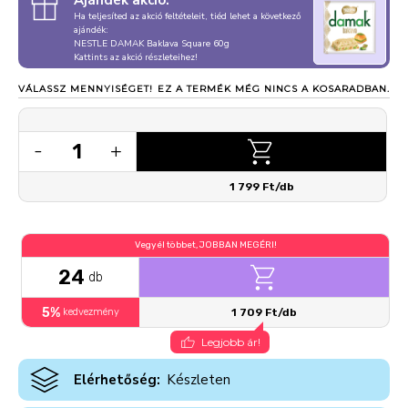
Ajándék akció:
Ha teljesíted az akció feltételeit, tiéd lehet a következő
ajándék:
NESTLE DAMAK Baklava Square 60g
Kattints az akció részleteihez!
VÁLASSZ MENNYISÉGET!
EZ A TERMÉK MÉG NINCS A KOSARADBAN.
1
-
+
1 799 Ft/db
Vegyél többet, JOBBAN MEGÉRI!
24
db
5%
kedvezmény
1 709 Ft/db
Legjobb ár!
Elérhetőség:
Készleten