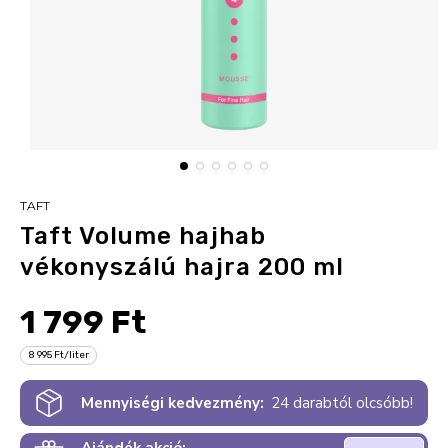
TAFT
Taft Volume hajhab
vékonyszálú hajra 200 ml
1 799 Ft
8 995 Ft/liter
Mennyiségi kedvezmény:
24 darabtól olcsóbb!