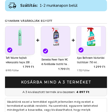
Szállítás:
1-2 munkanapon belül
GYAKRAN VÁSÁROLJÁK EGYÜTT
+
+
Taft Volume hajhab
Ajax Bathroom háztartási
Domestos Power Foam WC
vékonyszálú hajra 200 ml
tisztítószer 750 ml
és fürdőszoba tisztító hab
1 799 Ft
1 299 Ft
435 ml Vízkőoldó
1 799 Ft
8 995 Ft/liter
1 732 Ft/liter
KOSÁRBA MIND A 3 TERMÉKET
A 3 kiválasztott termék ára összesen:
4 897 Ft
Vásárlóink ezzel a termékkel együtt jellemzően még ezeket a
termékeket szokták rendelni. Ha szeretnéd, egyszerre beteheted
mindegyiket a kosaradba, vagy kiválaszthatod, hogy melyik