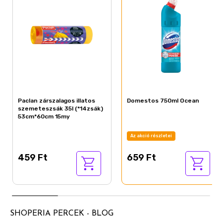
Paclan zárszalagos illatos
Domestos 750ml Ocean
szemeteszsák 35l (*14zsák)
53cm*60cm 15my
Az akció részletei
459 Ft
659 Ft
SHOPERIA PERCEK - BLOG