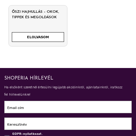
ŐSZI HAJHULLÁS – OKOK,
TIPPEK ÉS MEGOLDÁSOK
ELOLVASOM
SHOPERIA HÍRLEVÉL
Ha elsőként szeretnél értesülni legújabb akcióinkról, ajánlatainkról, iratkozz
fel hírlevelünkre!
Email cím
Keresztnév
GDPR-nyilatkozat.