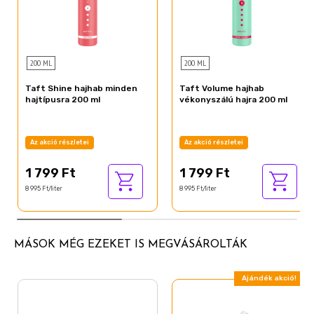
200 ML
200 ML
Taft Shine hajhab minden
Taft Volume hajhab
hajtípusra 200 ml
vékonyszálú hajra 200 ml
Az akció részletei
Az akció részletei
1 799 Ft
1 799 Ft
8 995 Ft/liter
8 995 Ft/liter
MÁSOK MÉG EZEKET IS MEGVÁSÁROLTÁK
Ajándék akció!