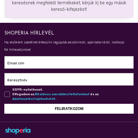
keresésnek megfelelő termékeket, kérjük írj be egy másik
kereső-kifejezést!
SHOPERIA HÍRLEVÉL
Ha elsőként szeretnél értesülni legújabb akcióinkról, ajánlatainkról, iratkozz
fel hírlevelünkre!
Email cím
Keresztnév
GDPR-nyilatkozat.
Elfogadom az
Ál­ta­lá­nos szer­ző­dé­si fel­té­te­le­ket
és az
Adat­ke­ze­lé­si tá­jé­koz­ta­tót
.
FELIRATKOZOM