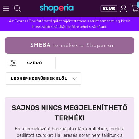
Az ExpressOne futárszolgálat tájékoztatása szerint átmenetileg kicsit
Népszerű kategóriák
hosszabb szállítási időkre lehet számítani.
Szépségápolás
Élelmiszer
Mosás
Mosogatás
SHEBA
termékek a Shoperián
Takarítás
Baba-mama
Háztartás
Népszerű márkák
SZŰRŐ
Pampers
Lenor
Violeta
Coccolino
Silan
Népszerű keresések
leukoplast
ariel
lenor
finish
pampers
SAJNOS NINCS MEGJELENÍTHETŐ
TERMÉK!
Ha a termékszűrő használata után kerültél ide, töröld a
beállított szűrőket. Ha keresés során nem találtunk a