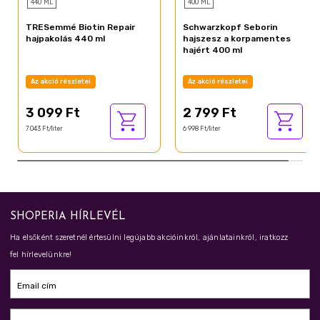
440 ML
400 ML
TRESemmé Biotin Repair
Schwarzkopf Seborin
hajpakolás 440 ml
hajszesz a korpamentes
hajért 400 ml
Az akció részletei
Az akció részletei
3 099 Ft
2 799 Ft
7 043 Ft/liter
6 998 Ft/liter
SHOPERIA HÍRLEVÉL
Ha elsőként szeretnél értesülni legújabb akcióinkról, ajánlatainkról, iratkozz
fel hírlevelünkre!
Email cím