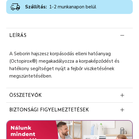
Szállítás:
1-2 munkanapon belül
LEÍRÁS
A Seborin hajszesz korpásodás elleni hatóanyag
(Octopirox®) megakadályozza a korpaképződést és
hatékony segítséget nyújt a fejbőr viszketésének
megszüntetésében.
ÖSSZETEVŐK
Aqua
BIZTONSÁGI FIGYELMEZTETÉSEK
Isopropyl alcohol
Tűzveszélyes.
Piroctone olamine
Panthenol