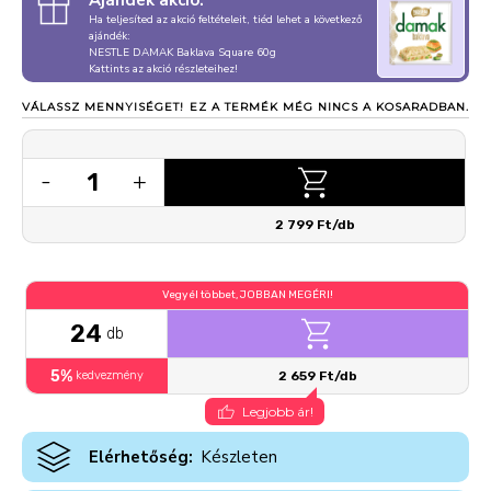
Ajándék akció:
Ha teljesíted az akció feltételeit, tiéd lehet a következő
ajándék:
NESTLE DAMAK Baklava Square 60g
Kattints az akció részleteihez!
VÁLASSZ MENNYISÉGET!
EZ A TERMÉK MÉG NINCS A KOSARADBAN.
1
-
+
2 799 Ft/db
Vegyél többet, JOBBAN MEGÉRI!
24
db
5%
kedvezmény
2 659 Ft/db
Legjobb ár!
Elérhetőség:
Készleten