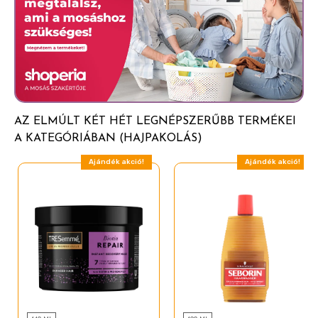
Menthol
Parfum
Limonene
PEG-40 hydrogenated castor oil
Citric acid
AZ ELMÚLT KÉT HÉT LEGNÉPSZERŰBB TERMÉKEI
Linalool
A KATEGÓRIÁBAN (HAJPAKOLÁS)
Citral
Ajándék akció!
Ajándék akció!
Geraniol
Hydroxycitronellal
Citronellol
Cinnamyl alcohol