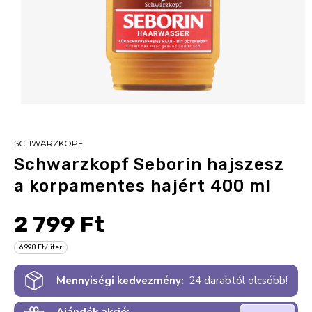
SCHWARZKOPF
Schwarzkopf Seborin hajszesz
a korpamentes hajért 400 ml
2 799 Ft
6 998 Ft/liter
Mennyiségi kedvezmény:
24 darabtól olcsóbb!