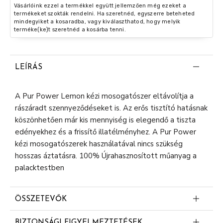
Vásárlóink ezzel a termékkel együtt jellemzően még ezeket a
termékeket szokták rendelni. Ha szeretnéd, egyszerre beteheted
mindegyiket a kosaradba, vagy kiválaszthatod, hogy melyik
terméke(ke)t szeretnéd a kosárba tenni.
LEÍRÁS
A Pur Power Lemon kézi mosogatószer eltávolítja a
rászáradt szennyeződéseket is. Az erős tisztító hatásnak
köszönhetően már kis mennyiség is elegendő a tiszta
edényekhez és a frissítő illatélményhez. A Pur Power
kézi mosogatószerek használatával nincs szükség
hosszas áztatásra. 100% Újrahasznosított műanyag a
palacktestben
ÖSSZETEVŐK
5-15% anionos felületaktív anyagok
BIZTONSÁGI FIGYELMEZTETÉSEK