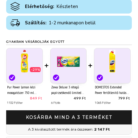
Elérhetőség:
Készleten
Szállítás:
1-2 munkanapon belül
GYAKRAN VÁSÁROLJÁK EGYÜTT
+
+
-29%
Pur Power Lemon kézi
Zewa Deluxe 3 rétegű
DOMESTOS Extended
mosogatószer 750 ml
papírzsebkendő limited
Power fertőtlenítő hatású
edition 90 db
folyékony tisztítószer
849 Ft
499 Ft
799 Ft
1 132 Ft/liter
6 Ft/db
Citrus Fresh 750 ml
1 065 Ft/liter
KOSÁRBA MIND A 3 TERMÉKET
A 3 kiválasztott termék ára összesen:
2 147 Ft