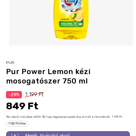
PUR
Pur Power Lemon kézi
mosogatószer 750 ml
1 199 Ft
-29%
849 Ft
*Az akció indulása előtti 30 nap legalacsonyabb ára ennél a terméknél:
1 199 Ft
1 132 Ft/liter
Akció:
Nyárzáró akció