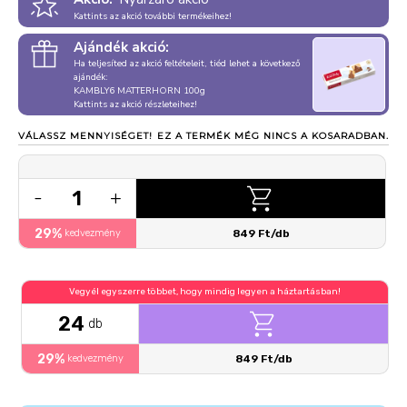
Kattints az akció további termékeihez!
Ajándék akció:
Ha teljesíted az akció feltételeit, tiéd lehet a következő
ajándék:
KAMBLY6 MATTERHORN 100g
Kattints az akció részleteihez!
VÁLASSZ MENNYISÉGET!
EZ A TERMÉK MÉG NINCS A KOSARADBAN.
1
-
+
29%
kedvezmény
849 Ft/db
Vegyél egyszerre többet, hogy mindig legyen a háztartásban!
24
db
29%
kedvezmény
849 Ft/db