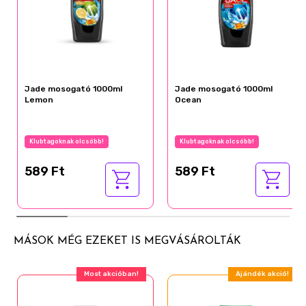
Jade mosogató 1000ml
Jade mosogató 1000ml
Lemon
Ocean
Klubtagoknak olcsóbb!
Klubtagoknak olcsóbb!
589 Ft
589 Ft
MÁSOK MÉG EZEKET IS MEGVÁSÁROLTÁK
Most akcióban!
Ajándék akció!