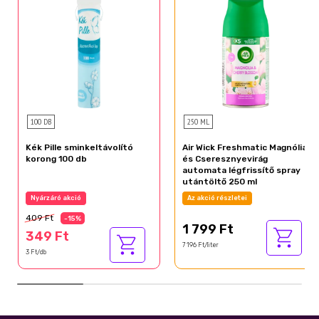
100 DB
250 ML
Kék Pille sminkeltávolító
Air Wick Freshmatic Magnólia
korong 100 db
és Cseresznyevirág
automata légfrissítő spray
utántöltő 250 ml
Nyárzáró akció
Az akció részletei
409 Ft
-15%
1 799 Ft
349 Ft
7 196 Ft/liter
3 Ft/db