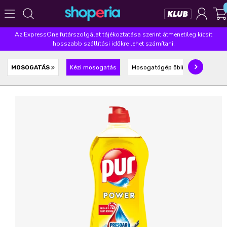
Az ExpressOne futárszolgálat tájékoztatása szerint átmenetileg kicsit
Népszerű kategóriák
hosszabb szállítási időkre lehet számítani.
Szépségápolás
Élelmiszer
Mosás
Mosogatás
MOSOGATÁS
Kézi mosogatás
Mosogatógép öblítő, só, tabletta
Takarítás
Baba-mama
Háztartás
Népszerű márkák
Pampers
Lenor
Finish
Violeta
Coccolino
Népszerű keresések
leukoplast
ariel
lenor
finish
pampers