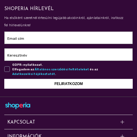
SHOPERIA HÍRLEVÉL
Ha elsőként szeretnél értesülni legújabb akcióinkról, ajánlatainkról, iratkozz
fel hírlevelünkre!
Email cím
Keresztnév
GDPR-nyilatkozat.
Elfogadom az
Ál­ta­lá­nos szer­ző­dé­si fel­té­te­le­ket
és az
Adat­ke­ze­lé­si tá­jé­koz­ta­tót
.
FELIRATKOZOM
KAPCSOLAT
Kérdésed van? Segítünk!
INFORMÁCIÓK