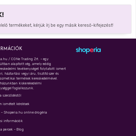
!
elő termékeket, kérjük írj be egy másik kereső-kifejezést!
ORMÁCIÓK
a.hu / CONe Trading Zrt. – egy
ltban alapított cég, amely eddig
eskedelmi tevékenységet folytatott ismert
i, háztartási vegyi áru, tisztítószer és
ozmetikai termékek kereskedelmével.
házunkban kiskerekedelmi
ységgel foglalkozunk.
 a szerződéstől
 ismételt kérdések
– Shoperia.hu online drogéria
ási információk
a percek - Blog