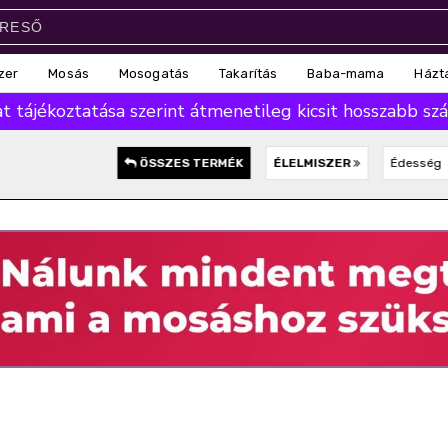
zer
Mosás
Mosogatás
Takarítás
Baba-mama
Házt
 tájékoztatása szerint átmenetileg kicsit hosszabb száll
ÖSSZES TERMÉK
ÉLELMISZER
Édesség