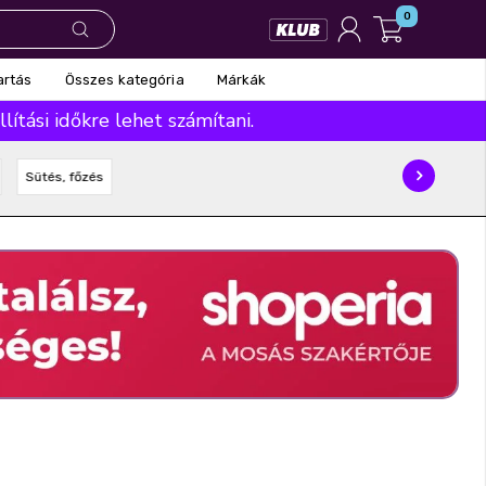
0
Összes kategória
Márkák
artás
ítási időkre lehet számítani.
Sütés, főzés