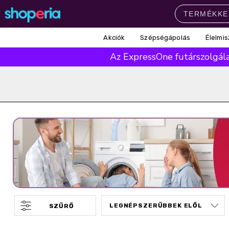
Akciók
Szépségápolás
Élelmis
Népszerű kategóriák
Az ExpressOne futárszolgálat
Szépségápolás
Élelmiszer
Mosás
Mosogatás
Takarítás
Baba-mama
Háztartás
Népszerű márkák
Pampers
Lenor
Violeta
Coccolino
Silan
Népszerű keresések
leukoplast
ariel
lenor
finish
pampers
SZŰRŐ