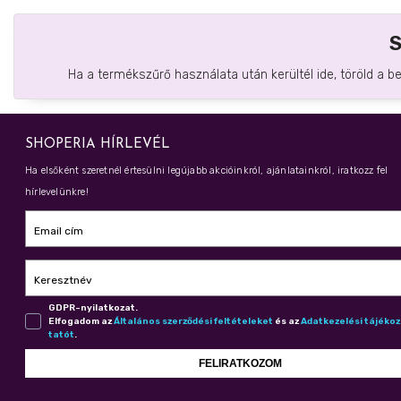
Ha a termékszűrő használata után kerültél ide, töröld a b
SHOPERIA HÍRLEVÉL
Ha elsőként szeretnél értesülni legújabb akcióinkról, ajánlatainkról, iratkozz fel
hírlevelünkre!
Email cím
Keresztnév
GDPR-nyilatkozat.
Elfogadom az
Ál­ta­lá­nos szer­ző­dé­si fel­té­te­le­ket
és az
Adat­ke­ze­lé­si tá­jé­ko
ta­tót
.
FELIRATKOZOM