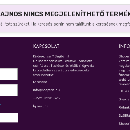
SAJNOS NINCS MEGJELENÍTHETŐ TERMÉK
eállított szűrőket. Ha keresés során nem találtunk a keresésnek megfel
KAPCSOLAT
INF
Kérdésed van? Segítünk!
Shoperi
Online rendelésekkel, cserével, panasszal,
közelmú
szállítással, fizetéssel és jótállási ügyekkel
nagyker
kapcsolatban az alábbi elérhetőségeken
vegyipar
érdeklődhetsz:
finomk
Webáru
Kapcsolat
tevéken
info@shoperia.hu
Elállás
+36/20/290-3719
Gyakran
z­
Írj nekünk
Rólunk 
Szállít
Shoperi