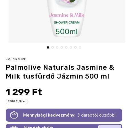
PALMOLIVE
Palmolive Naturals Jasmine &
Milk tusfürdő Jázmin 500 ml
1 299 Ft
2 598 Ft/liter
Mennyiségi kedvezmény:
3 darabtól olcsóbb!