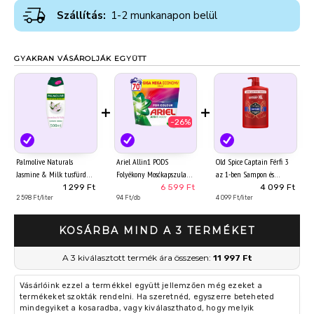
Szállítás:
1-2 munkanapon belül
GYAKRAN VÁSÁROLJÁK EGYÜTT
+
+
-26%
Palmolive Naturals
Ariel Allin1 PODS
Old Spice Captain Férfi 3
Jasmine & Milk tusfürdő
Folyékony Mosókapszula
az 1-ben Sampon és
Jázmin 500 ml
Színes Ruhákhoz, 70
Tusfürdő, 1000 ml
1 299 Ft
6 599 Ft
4 099 Ft
2 598 Ft/liter
Mosáshoz
94 Ft/db
4 099 Ft/liter
KOSÁRBA MIND A 3 TERMÉKET
A 3 kiválasztott termék ára összesen:
11 997 Ft
Vásárlóink ezzel a termékkel együtt jellemzően még ezeket a
termékeket szokták rendelni. Ha szeretnéd, egyszerre beteheted
mindegyiket a kosaradba, vagy kiválaszthatod, hogy melyik