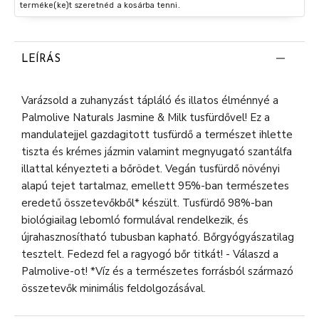
terméke(ke)t szeretnéd a kosárba tenni.
LEÍRÁS
Varázsold a zuhanyzást tápláló és illatos élménnyé a
Palmolive Naturals Jasmine & Milk tusfürdővel! Ez a
mandulatejjel gazdagitott tusfürdő a természet ihlette
tiszta és krémes jázmin valamint megnyugató szantálfa
illattal kényezteti a bőrödet. Vegán tusfürdő növényi
alapú tejet tartalmaz, emellett 95%-ban természetes
eredetű összetevőkből* készült. Tusfürdő 98%-ban
biológiailag lebomló formulával rendelkezik, és
újrahasznosítható tubusban kapható. Bőrgyógyászatilag
tesztelt. Fedezd fel a ragyogó bőr titkát! - Válaszd a
Palmolive-ot! *Víz és a természetes forrásból származó
összetevők minimális feldolgozásával.