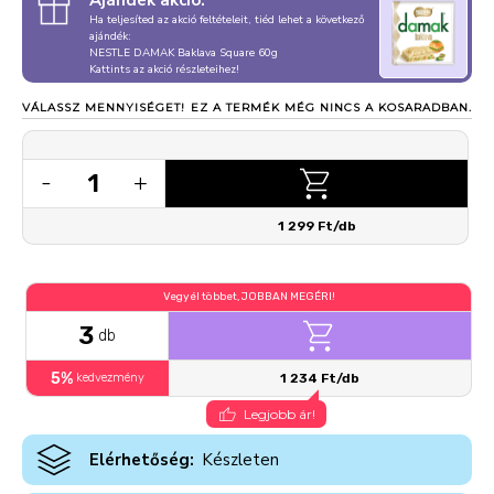
Ajándék akció:
Ha teljesíted az akció feltételeit, tiéd lehet a következő
ajándék:
NESTLE DAMAK Baklava Square 60g
Kattints az akció részleteihez!
VÁLASSZ MENNYISÉGET!
EZ A TERMÉK MÉG NINCS A KOSARADBAN.
1
-
+
1 299 Ft/db
Vegyél többet, JOBBAN MEGÉRI!
3
db
5%
kedvezmény
1 234 Ft/db
Legjobb ár!
Elérhetőség:
Készleten