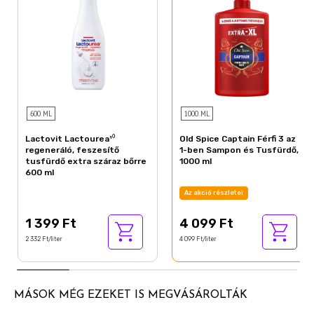
600 ML
1000 ML
Lactovit Lactourea¹⁰
Old Spice Captain Férfi 3 az
regeneráló, feszesítő
1-ben Sampon és Tusfürdő,
tusfürdő extra száraz bőrre
1000 ml
600 ml
Az akció részletei
1 399 Ft
4 099 Ft
2 332 Ft/liter
4 099 Ft/liter
MÁSOK MÉG EZEKET IS MEGVÁSÁROLTÁK