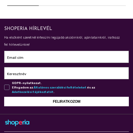
SHOPERIA HÍRLEVÉL
Ha elsőként szeretnél értesülni legújabb akcióinkról, ajánlatainkról, iratkozz
fel hírlevelünkre!
Email cím
Keresztnév
GDPR-nyilatkozat.
Elfogadom az
Ál­ta­lá­nos szer­ző­dé­si fel­té­te­le­ket
és az
Adat­ke­ze­lé­si tá­jé­koz­ta­tót
.
FELIRATKOZOM