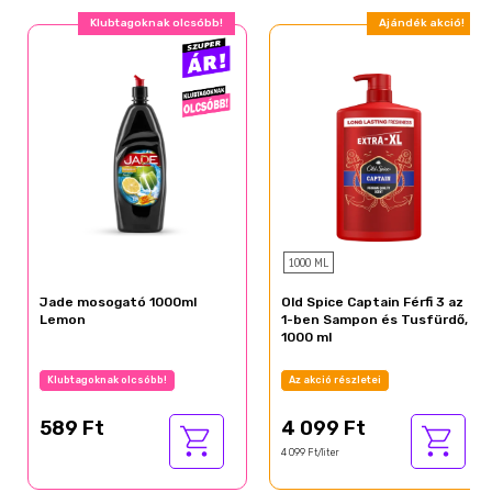
Klubtagoknak olcsóbb!
Ajándék akció!
1000 ML
Jade mosogató 1000ml
Old Spice Captain Férfi 3 az
Lemon
1-ben Sampon és Tusfürdő,
1000 ml
Klubtagoknak olcsóbb!
Az akció részletei
589 Ft
4 099 Ft
4 099 Ft/liter