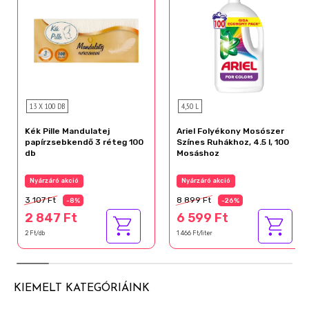
13 X 100 DB
4,50 L
Kék Pille Mandulatej
Ariel Folyékony Mosószer
papírzsebkendő 3 réteg 100
Színes Ruhákhoz, 4.5 l, 100
db
Mosáshoz
Nyárzáró akció
Nyárzáró akció
3 107 Ft
8 899 Ft
-8%
-26%
2 847 Ft
6 599 Ft
2 Ft/db
1 466 Ft/liter
KIEMELT KATEGÓRIÁINK