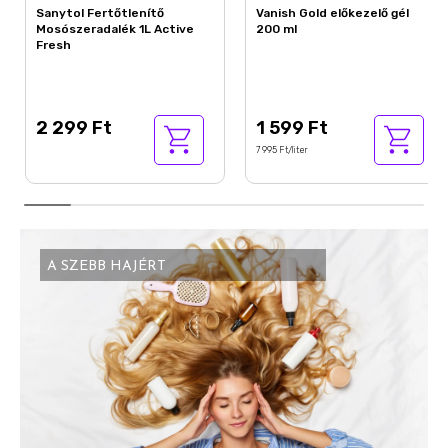
Sanytol Fertőtlenítő
Vanish Gold előkezelő gél
Mosószeradalék 1L Active
200 ml
Fresh
2 299 Ft
1 599 Ft
7 995 Ft/liter
A SZEBB HAJÉRT