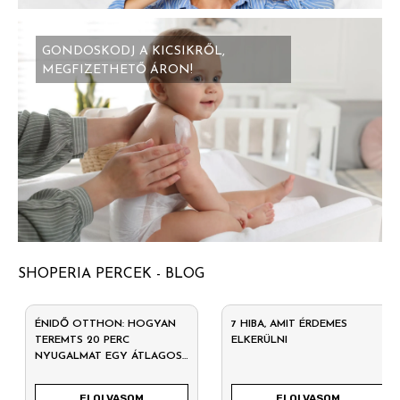
GONDOSKODJ A KICSIKRŐL,
MEGFIZETHETŐ ÁRON!
SHOPERIA PERCEK - BLOG
ÉNIDŐ OTTHON: HOGYAN
7 HIBA, AMIT ÉRDEMES
TEREMTS 20 PERC
ELKERÜLNI
NYUGALMAT EGY ÁTLAGOS
HÉTKÖZNAPON?
ELOLVASOM
ELOLVASOM