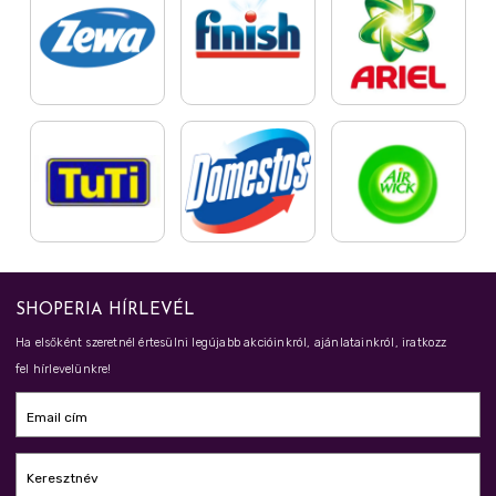
SHOPERIA HÍRLEVÉL
Ha elsőként szeretnél értesülni legújabb akcióinkról, ajánlatainkról, iratkozz
fel hírlevelünkre!
Email cím
Keresztnév