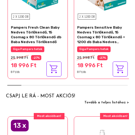
2 X 1200 DB
2 X 1200 DB
Pampers Fresh Clean Baby
Pampers Sensitive Baby
Nedves Törlőkendő, 15
Nedves Törlőkendő, 15
Csomag x 80 Törlőkendő db
Csomag x 80 Törlőkendő =
Baba Nedves Törlőkendő
1200 db Baba Nedves
Törlőkendő
Giga Pampers hetek
Giga Pampers hetek
25 998 Ft
25 998 Ft
-27%
-27%
18 996 Ft
18 996 Ft
8 Ft/db
8 Ft/db
CSAPJ LE RÁ - MOST AKCIÓS!
Tovább a teljes listához >
Most akcióban!
Most akcióban!
13
x