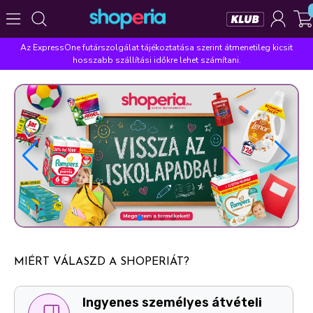
Az ExpressOne futárszolgálat tájékoztatása szerint átmenetileg kicsit
Népszerű kategóriák
hosszabb szállítási időkre lehet számítani.
Szépségápolás
Élelmiszer
Mosás
Mosogatás
Takarítás
Baba-mama
Háztartás
Népszerű márkák
Pampers
Lenor
Violeta
Coccolino
Silan
Népszerű keresések
leukoplast
ariel
lenor
finish
pampers
MIÉRT VÁLASZD A SHOPERIÁT?
Ingyenes személyes átvételi