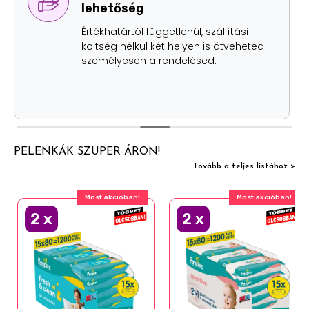
lehetőség
Értékhatártól függetlenül, szállítási
költség nélkül két helyen is átveheted
személyesen a rendelésed.
PELENKÁK SZUPER ÁRON!
Tovább a teljes listához >
Most akcióban!
Most akcióban!
2
x
2
x