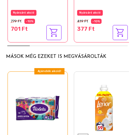
Nyárzáró akció
Nyárzáró akció
779 Ft
419 Ft
-10%
-10%
701 Ft
377 Ft
MÁSOK MÉG EZEKET IS MEGVÁSÁROLTÁK
Ajándék akció!