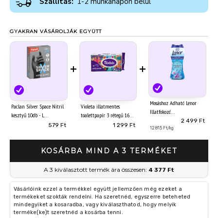
Szállítás:
1-2 munkanapon belül
GYAKRAN VÁSÁROLJÁK EGYÜTT
+
+
Mosáshoz Adható Lenor
Paclan Silver Space Nitril
Violeta illatmentes
Illatfokozó
kesztyű 10db - L
toalettpapír 3 rétegű 16
Parfümgyöngyök
2 499 Ft
tekercs Limited Edition
579 Ft
1 299 Ft
195gSpring Awakening
12 815 Ft/kg
KOSÁRBA MIND A 3 TERMÉKET
A 3 kiválasztott termék ára összesen:
4 377 Ft
Vásárlóink ezzel a termékkel együtt jellemzően még ezeket a
termékeket szokták rendelni. Ha szeretnéd, egyszerre beteheted
mindegyiket a kosaradba, vagy kiválaszthatod, hogy melyik
terméke(ke)t szeretnéd a kosárba tenni.