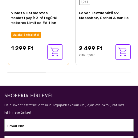
1,24 L
Violeta illatmentes
Lenor Textilöblítő 59
toalettpapír 3 rétegű 16
Mosáshoz, Orchid & Vanilla
tekercs Limited Edition
Az akció részletei
1 299 Ft
2 499 Ft
2 017 Ft/liter
SHOPERIA HÍRLEVÉL
Ha elsőként szeretnél értesülni legújabb akcióinkról, ajánlatainkról, iratkozz
fel hírlevelünkre!
Email cím