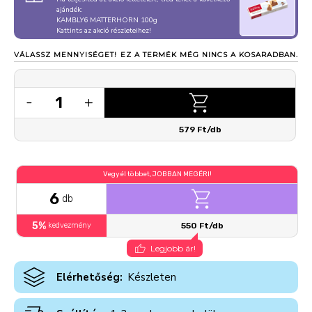
ajándék:
KAMBLY6 MATTERHORN 100g
Kattints az akció részleteihez!
VÁLASSZ MENNYISÉGET!
EZ A TERMÉK MÉG NINCS A KOSARADBAN.
1
-
+
579 Ft/db
Vegyél többet, JOBBAN MEGÉRI!
6
db
5%
kedvezmény
550 Ft/db
Legjobb ár!
Elérhetőség:
Készleten