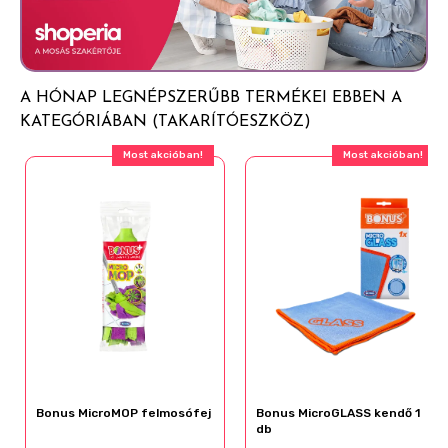
A HÓNAP LEGNÉPSZERŰBB TERMÉKEI EBBEN A
KATEGÓRIÁBAN (TAKARÍTÓESZKÖZ)
Most akcióban!
Most akcióban!
Bonus MicroMOP felmosófej
Bonus MicroGLASS kendő 1
db