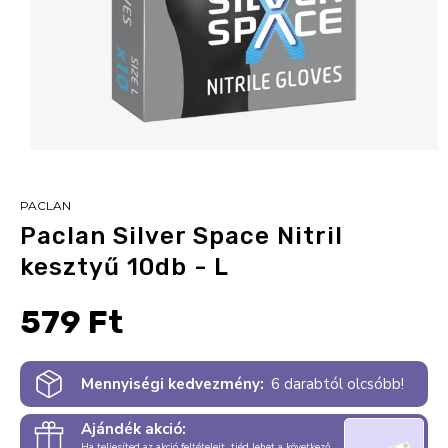
PACLAN
Paclan Silver Space Nitril
kesztyű 10db - L
579 Ft
Mennyiségi kedvezmény:
6 darabtól olcsóbb!
Ajándék akció:
Ha teljesíted az akció feltételeit, tiéd lehet a következő